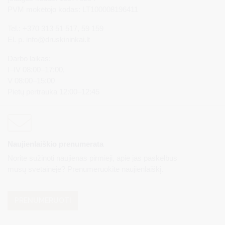
PVM mokėtojo kodas: LT100008196411
Tel.: +370 313 51 517, 59 159
El. p.
info@druskininkai.lt
Darbo laikas:
I–IV 08:00–17:00,
V 08:00–15:00
Pietų pertrauka 12:00–12:45
Naujienlaiškio prenumerata
Norite sužinoti naujienas pirmieji, apie jas paskelbus
mūsų svetainėje? Prenumeruokite naujienlaiškį.
PRENUMERUOTI