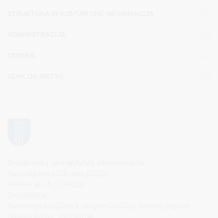
STRUKTŪRA IR KONTAKTINĖ INFORMACIJA
ADMINISTRACIJA
TARYBA
VEIKLOS SRITYS
Druskininkų savivaldybės administracija
Savivaldybės biudžetinė įstaiga,
Vilniaus al. 18, LT-66119
Druskininkai
Duomenys kaupiami ir saugomi Juridinių asmenų registre
Įstaigos kodas: 188776264