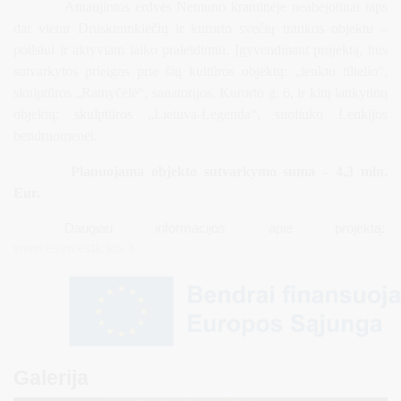
Atnaujintos erdvės Nemuno krantinėje neabejotinai taps
dar vienu Druskininkiečių ir kurorto svečių traukos objektu –
poilsiui ir aktyviam laiko praleidimui. Įgyvendinant projektą, bus
sutvarkytos prieigos prie šių kultūros objektų: „lenkto tiltelio“,
skulptūros „Ratnyčėlė“, sanatorijos, Kurorto g. 6, ir kitų lankytinų
objektų: skulptūros „Lietuva-Legenda“, suoliuko Lenkijos
bendruomenei.
Planuojama objekto sutvarkymo suma – 4,3 mln.
Eur.
Daugiau informacijos apie projektą:
www.esinvesticijos.lt
Galerija