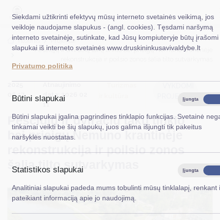
Siekdami užtikrinti efektyvų mūsų interneto svetainės veikimą, jos
veikloje naudojame slapukus - (angl. cookies). Tęsdami naršymą
interneto svetainėje, sutinkate, kad Jūsų kompiuteryje būtų įrašomi
EN
Ieškoti...
Titulinis
Projektai
slapukai iš interneto svetainės www.druskininkusavivaldybe.lt
Pėsčiųjų ir dviračių takų tinklo bei prieigų Nemuno krantinėje
rekonstrukcija ir poilsio zonos šalia tilto sutvarkymas
Taryba
Privatumo politika
2025
Atnaujinimo
Meras
Turizmas
VYKDOMI
06 17
data: 2026 02
ir kultūra
PROJEKTAI
Būtini slapukai
Įjungta
Išjung
Administracija
11
Būtini slapukai įgalina pagrindines tinklapio funkcijas. Svetainė nega
Pėsčiųjų ir dviračių takų tinklo
Veiklos sritys
tinkamai veikti be šių slapukų, juos galima išjungti tik pakeitus
bei prieigų Nemuno krantinėje
naršyklės nuostatas.
Teisinė informacija
rekonstrukcija ir poilsio zonos
Struktūra ir kontaktinė informacija
šalia tilto sutvarkymas
Statistikos slapukai
Įjungta
Išjung
Karjera
Analitiniai slapukai padeda mums tobulinti mūsų tinklalapį, renkant i
pateikiant informaciją apie jo naudojimą.
DUK
PASLAUGOS