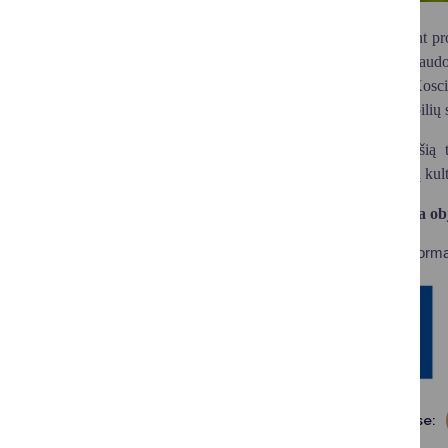
Įgyvendinant pr
kurti sudarymas, panaudoj
viešosios erdvės T. Kosci
Jau įrengtos automobilių 
Sutvarkius šią 
objektų, Druskininkų kul
Planuojama obj
Daugiau informa
Dalintis soc. tinkluose: