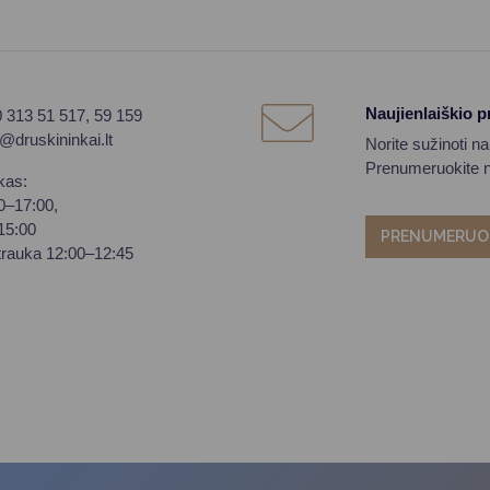
Naujienlaiškio 
0 313 51 517, 59 159
o@druskininkai.lt
Norite sužinoti n
Prenumeruokite na
kas:
00–17:00,
–15:00
PRENUMERUO
trauka 12:00–12:45