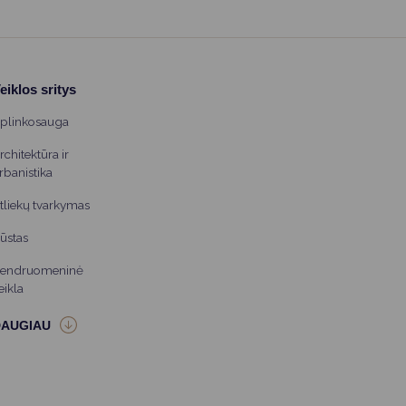
eiklos sritys
plinkosauga
rchitektūra ir
rbanistika
tliekų tvarkymas
ūstas
endruomeninė
eikla