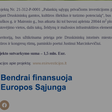
ojektą Nr. 21-312-P-0001 „Palankių sąlygų privačioms investicijoms pr
ant Druskininkų gamtos, kultūros išteklius ir turizmo potencialą“, bus 
2
uškos g. ir Maironio g., bus atkurta iki tol buvusi apleista 20044 m
plo
stovėjimo vietos, dalis takų, želdynų ir mažosios infrastruktūros element
teritoriją, bus užtikrinama prieiga prie Druskininkų istorinės miest
tūros ir kongresų rūmų, paminklo poetui Justinui Marcinkevičiui.
ekto sutvarkymo suma – 1,5 mln. Eur.
cijos apie projektą:
www.esinvesticijos.lt