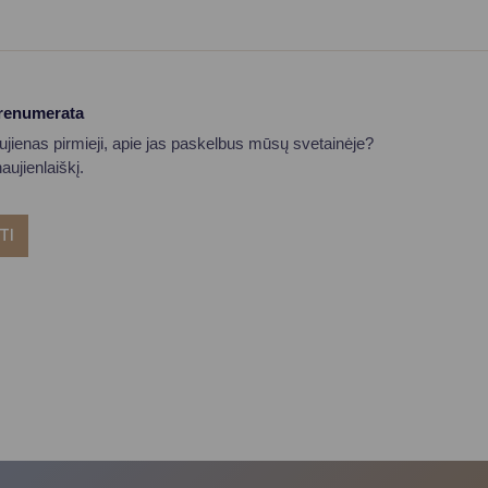
prenumerata
aujienas pirmieji, apie jas paskelbus mūsų svetainėje?
ujienlaiškį.
TI