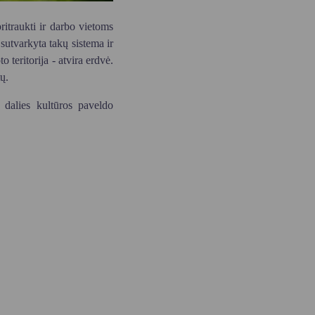
itraukti ir darbo vietoms
sutvarkyta takų sistema ir
to teritorija - atvira erdvė.
ų.
o dalies kultūros paveldo