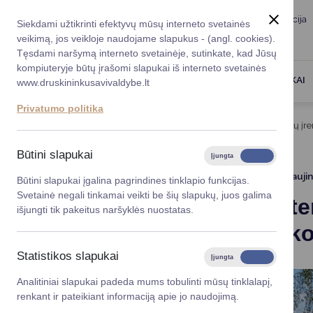
Taryba
Meras
Administracija
Siekdami užtikrinti efektyvų mūsų interneto svetainės
Karjera
DUK
veikimą, jos veikloje naudojame slapukus - (angl. cookies).
Registruokitės priėmi
Administracin
Tęsdami naršymą interneto svetainėje, sutinkate, kad Jūsų
kompiuteryje būtų įrašomi slapukai iš interneto svetainės
Darbotvarkė
Savivaldybės 
PASLAUGOS
DRUSKININKAI
www.druskininkusavivaldybe.lt
vadovai
Kontaktai
Privatumo politika
Planavimo do
Titulinis
Projektai
Takų sistemos ir viešųjų erdvių įr
Vicemerai
Korupcijos pre
Būtini slapukai
Įjungta
Išjungta
Mero patarėja
Viešieji pirkim
2024 08 22
Atnaujin
Būtini slapukai įgalina pagrindines tinklapio funkcijas.
Svetainė negali tinkamai veikti be šių slapukų, juos galima
Takų siste
Lygios galim
išjungti tik pakeitus naršyklės nuostatas.
Kosčiuško
Savivaldybės
projektai
Statistikos slapukai
Įjungta
Išjungta
Finansų valdym
Analitiniai slapukai padeda mums tobulinti mūsų tinklalapį,
renkant ir pateikiant informaciją apie jo naudojimą.
Organizacinė 