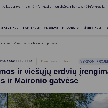
Veiklos sritys
Teisinė informacija
Struktūra ir kontaktinė informacija
mui
ė informacija
Teisės aktai
Struktūra ir kontaktinė
informacija
administracijos
Norminiai teisės aktai
SKELBIMAI
TURIZMAS
VERSLAS
PROJEKTAI
ŠVIETIMAS
R
Asmenų aptarnavimas
Teisės aktų projektai
kumentai
Konsultavimasis su
engimas T. Kosčiuškos ir Maironio gatvėse
Mero potvarkiai
visuomene
vencija
Tyrimai ir analizės
Savivaldybės įstaigos
ai
imo data: 2026 02 11
Turizmas ir kultūra
VYKDOMI PROJE
Valstybės garantuojama
Darbo grupės ir komisijos
mos ir viešųjų erdvių įrengim
ybės
teisinė pagalba
Seniūnijos
s ir Maironio gatvėse
 remiami
Teisės aktų pažeidimai
Nuorodos
Galiojančio teisinio
as ir apskaita
reguliavimo poveikio ex post
vertinimas
struktūra