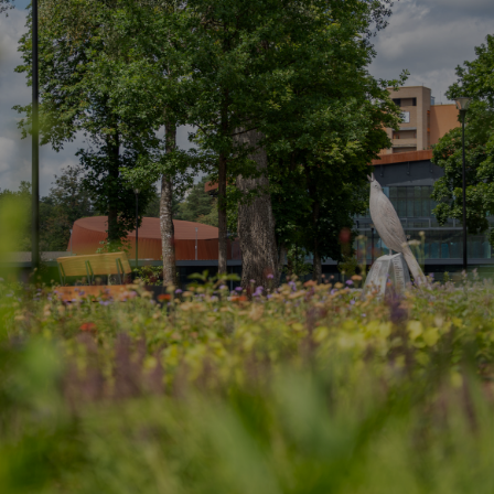
Vartotojų teisių apsauga
Pranešėjų apsauga
Asmens duomenų apsauga