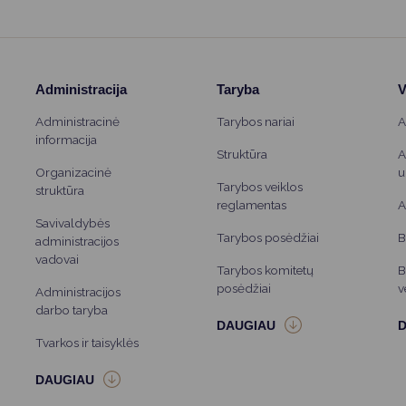
Administracija
Taryba
V
Administracinė
Tarybos nariai
A
informacija
Struktūra
A
Organizacinė
u
Tarybos veiklos
struktūra
reglamentas
A
Savivaldybės
Tarybos posėdžiai
B
administracijos
vadovai
Tarybos komitetų
B
posėdžiai
v
Administracijos
darbo taryba
Tvarkos ir taisyklės