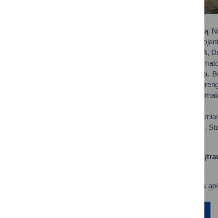
Įgyvendinant projektą Nr
sudarymas, panaudojant D
tualetą Vilniaus al. 9A, 
Tualeto patalpas numato
žmonėms su negalia. Bus 
aikštės pusę, bus įre
patalpas. Stogą numatom
inžineriniai tinklai.
Viešasis tualetas darniai
statybos tendencijas. St
Į projekto biudžetą įt
Daugiau informacijos ap