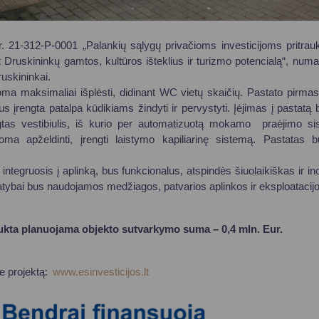
. 21-312-P-0001 „Palankių sąlygų privačioms investicijoms pritrauk
ruskininkų gamtos, kultūros išteklius ir turizmo potencialą“, numa
Druskininkai.
ma maksimaliai išplėsti, didinant WC vietų skaičių. Pastato pirmas
įrengta patalpa kūdikiams žindyti ir pervystyti. Įėjimas į pastatą b
ngtas vestibiulis, iš kurio per automatizuotą mokamo praėjimo 
a apželdinti, įrengti laistymo kapiliarinę sistemą. Pastatas bus
 integruosis į aplinką, bus funkcionalus, atspindės šiuolaikiškas ir in
atybai bus naudojamos medžiagos, patvarios aplinkos ir eksploatacijo
raukta planuojama objekto sutvarkymo suma – 0,4 mln. Eur.
ie projektą:
www.esinvesticijos.lt