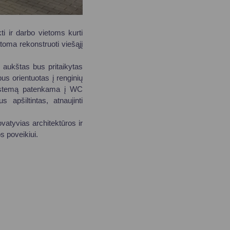
ti ir darbo vietoms kurti
toma rekonstruoti viešąjį
 aukštas bus pritaikytas
us orientuotas į renginių
sistemą patenkama į WC
 apšiltintas, atnaujinti
ovatyvias architektūros ir
s poveikiui.