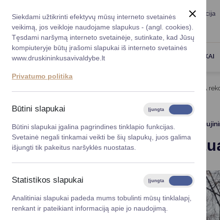
Taryba
Meras
Administracija
Siekdami užtikrinti efektyvų mūsų interneto svetainės
Karjera
DUK
veikimą, jos veikloje naudojame slapukus - (angl. cookies).
Registruokitės priėmi
Administracin
Tęsdami naršymą interneto svetainėje, sutinkate, kad Jūsų
kompiuteryje būtų įrašomi slapukai iš interneto svetainės
Darbotvarkė
Savivaldybės 
PASLAUGOS
DRUSKININKAI
www.druskininkusavivaldybe.lt
vadovai
Kontaktai
Privatumo politika
Planavimo do
Titulinis
Projektai
Viešojo tualeto Vilniaus al. 9A rek
Vicemerai
Korupcijos pre
Būtini slapukai
Įjungta
Išjungta
Mero patarėja
Viešieji pirkim
2025 02 11
Atnaujin
Būtini slapukai įgalina pagrindines tinklapio funkcijas.
Svetainė negali tinkamai veikti be šių slapukų, juos galima
Viešojo tu
Lygios galim
išjungti tik pakeitus naršyklės nuostatas.
Savivaldybės
projektai
Statistikos slapukai
Įjungta
Išjungta
Finansų valdym
Analitiniai slapukai padeda mums tobulinti mūsų tinklalapį,
renkant ir pateikiant informaciją apie jo naudojimą.
Organizacinė 