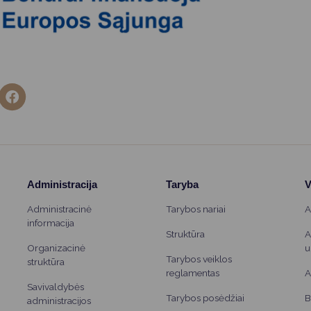
Administracija
Taryba
V
Administracinė
Tarybos nariai
A
informacija
Struktūra
A
Organizacinė
u
Tarybos veiklos
struktūra
reglamentas
A
Savivaldybės
Tarybos posėdžiai
B
administracijos