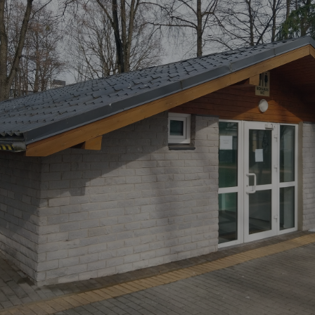
Vartotojų teisių apsauga
Pranešėjų apsauga
Asmens duomenų apsauga