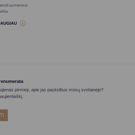
endruomeninė
eikla
prenumerata
aujienas pirmieji, apie jas paskelbus mūsų svetainėje?
ujienlaiškį.
TI