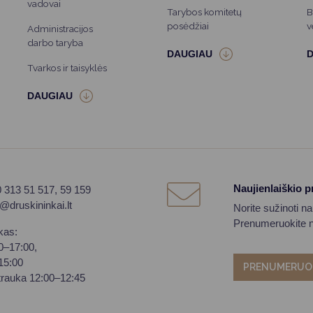
vadovai
Tarybos komitetų
B
posėdžiai
v
Administracijos
darbo taryba
Tvarkos ir taisyklės
Naujienlaiškio 
0 313 51 517, 59 159
o@druskininkai.lt
Norite sužinoti n
Prenumeruokite na
kas:
00–17:00,
–15:00
PRENUMERUO
trauka 12:00–12:45