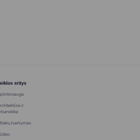
eiklos sritys
plinkosauga
rchitektūra ir
rbanistika
tliekų tvarkymas
ūstas