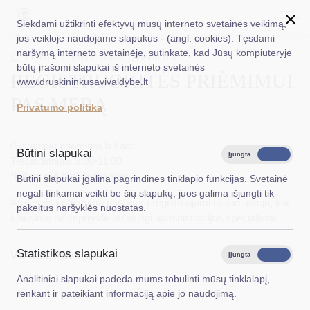
Siekdami užtikrinti efektyvų mūsų interneto svetainės veikimą,
jos veikloje naudojame slapukus - (angl. cookies). Tęsdami
naršymą interneto svetainėje, sutinkate, kad Jūsų kompiuteryje
EN
Ieškoti...
Titulinis
Registruokitės priėmimui
būtų įrašomi slapukai iš interneto svetainės
REGISTRUOKITĖS PRIĖMIMUI
www.druskininkusavivaldybe.lt
Taryba
PAS MERĄ
Privatumo politika
Meras
Gyventojų priėmimo laikas:
Administracija
Būtini slapukai
Įjungta
Išjungta
Trečiadieniais 9.00-11.00
Veiklos sritys
*laikas gali būti derinamas
Būtini slapukai įgalina pagrindines tinklapio funkcijas. Svetainė
negali tinkamai veikti be šių slapukų, juos galima išjungti tik
Teisinė informacija
Asmenys į priėmimą pas merą registruojami tik tuo atveju, kai
pakeitus naršyklės nuostatas.
klausimo neišsprendė atsakingi administracijos specialistai.
Struktūra ir kontaktinė informacija
Statistikos slapukai
Karjera
Vardas, Pavardė
*
Įjungta
Išjungta
Analitiniai slapukai padeda mums tobulinti mūsų tinklalapį,
DUK
renkant ir pateikiant informaciją apie jo naudojimą.
PASLAUGOS