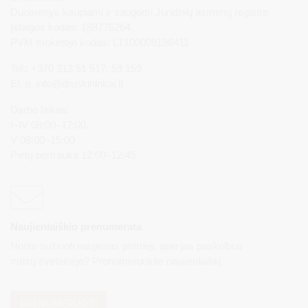
Duomenys kaupiami ir saugomi Juridinių asmenų registre
Įstaigos kodas: 188776264
PVM mokėtojo kodas: LT100008196411
Tel.: +370 313 51 517, 59 159
El. p.
info@druskininkai.lt
Darbo laikas:
I–IV 08:00–17:00,
V 08:00–15:00
Pietų pertrauka 12:00–12:45
Naujienlaiškio prenumerata
Norite sužinoti naujienas pirmieji, apie jas paskelbus
mūsų svetainėje? Prenumeruokite naujienlaiškį.
PRENUMERUOTI