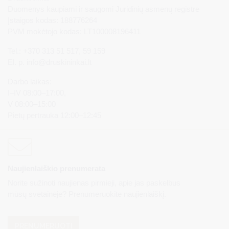
Duomenys kaupiami ir saugomi Juridinių asmenų registre
Įstaigos kodas: 188776264
PVM mokėtojo kodas: LT100008196411
Tel.: +370 313 51 517, 59 159
El. p.
info@druskininkai.lt
Darbo laikas:
I–IV 08:00–17:00,
V 08:00–15:00
Pietų pertrauka 12:00–12:45
Naujienlaiškio prenumerata
Norite sužinoti naujienas pirmieji, apie jas paskelbus
mūsų svetainėje? Prenumeruokite naujienlaiškį.
PRENUMERUOTI