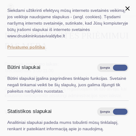
Siekdami užtikrinti efektyvų mūsų interneto svetainės veikimą,
jos veikloje naudojame slapukus - (angl. cookies). Tęsdami
naršymą interneto svetainėje, sutinkate, kad Jūsų kompiuteryje
EN
Ieškoti...
Titulinis
Registruokitės priėmimui
būtų įrašomi slapukai iš interneto svetainės
REGISTRUOKITĖS PRIĖMIMUI
www.druskininkusavivaldybe.lt
Taryba
PAS MERĄ
Privatumo politika
Meras
Gyventojų priėmimo laikas:
Administracija
Būtini slapukai
Įjungta
Išjungta
Trečiadieniais 9.00-11.00
Veiklos sritys
*laikas gali būti derinamas
Būtini slapukai įgalina pagrindines tinklapio funkcijas. Svetainė
negali tinkamai veikti be šių slapukų, juos galima išjungti tik
Teisinė informacija
Asmenys į priėmimą pas merą registruojami tik tuo atveju, kai
pakeitus naršyklės nuostatas.
klausimo neišsprendė atsakingi administracijos specialistai.
Struktūra ir kontaktinė informacija
Statistikos slapukai
Karjera
Vardas, Pavardė
*
Įjungta
Išjungta
Analitiniai slapukai padeda mums tobulinti mūsų tinklalapį,
DUK
renkant ir pateikiant informaciją apie jo naudojimą.
PASLAUGOS