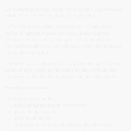
5. Mokėti rengti įstaigos vidaus tvarkomuosius, organizacinius
dokumentus, išmanyti dokumentų archyvavimą.
6. Gerai išmanyti šiuolaikinės pedagogikos ir psichologijos
pagrindus, gebėti juos panaudoti savo veikloje. Suprasti
demokratinės, teisinės ir atviros pilietinės, humanistinės
visuomenės kūrimo ir veiklos principus, gebėti juos panaudoti
savo vadybinėje veikloje.
7. Mokėti savarankiškai planuoti ir organizuoti savo ir mokyklos
bendruomenės veiklą, derinti veiklas su kitais struktūriniais
padaliniais, mokyklos direktoriumi bei kitomis institucijomis.
Reikalingi dokumentai
Asmens dokumentas;
išsilavinimą patvirtinantis dokumentas;
gyvenimo aprašymas;
pretendento anketa;
vadovaujamo darbo patirtį patvirtinantis dokumentas;
nepriekaištingos reputacijos reikalavimų atitikimo anketa.