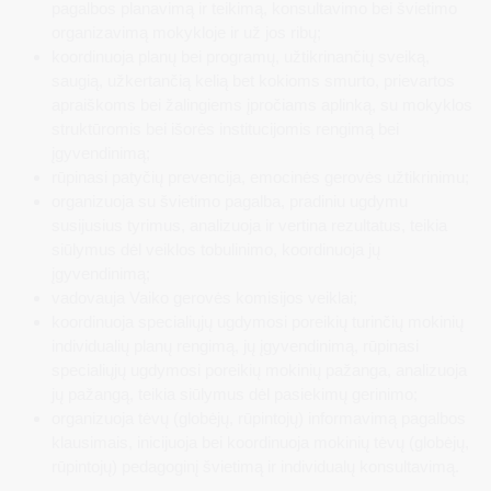
pagalbos planavimą ir teikimą, konsultavimo bei švietimo
organizavimą mokykloje ir už jos ribų;
koordinuoja planų bei programų, užtikrinančių sveiką,
saugią, užkertančią kelią bet kokioms smurto, prievartos
apraiškoms bei žalingiems įpročiams aplinką, su mokyklos
struktūromis bei išorės institucijomis rengimą bei
įgyvendinimą;
rūpinasi patyčių prevencija, emocinės gerovės užtikrinimu;
organizuoja su švietimo pagalba, pradiniu ugdymu
susijusius tyrimus, analizuoja ir vertina rezultatus, teikia
siūlymus dėl veiklos tobulinimo, koordinuoja jų
įgyvendinimą;
vadovauja Vaiko gerovės komisijos veiklai;
koordinuoja specialiųjų ugdymosi poreikių turinčių mokinių
individualių planų rengimą, jų įgyvendinimą, rūpinasi
specialiųjų ugdymosi poreikių mokinių pažanga, analizuoja
jų pažangą, teikia siūlymus dėl pasiekimų gerinimo;
organizuoja tėvų (globėjų, rūpintojų) informavimą pagalbos
klausimais, inicijuoja bei koordinuoja mokinių tėvų (globėjų,
rūpintojų) pedagoginį švietimą ir individualų konsultavimą.