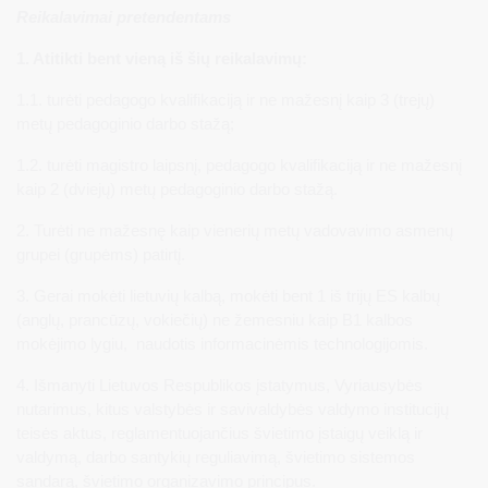
Reikalavimai pretendentams
1. Atitikti bent vieną iš šių reikalavimų:
1.1. turėti pedagogo kvalifikaciją ir ne mažesnį kaip 3 (trejų)
metų pedagoginio darbo stažą;
1.2. turėti magistro laipsnį, pedagogo kvalifikaciją ir ne mažesnį
kaip 2 (dviejų) metų pedagoginio darbo stažą.
2. Turėti ne mažesnę kaip vienerių metų vadovavimo asmenų
grupei (grupėms) patirtį.
3. Gerai mokėti lietuvių kalbą, mokėti bent 1 iš trijų ES kalbų
(anglų, prancūzų, vokiečių) ne žemesniu kaip B1 kalbos
mokėjimo lygiu, naudotis informacinėmis technologijomis.
4. Išmanyti Lietuvos Respublikos įstatymus, Vyriausybės
nutarimus, kitus valstybės ir savivaldybės valdymo institucijų
teisės aktus, reglamentuojančius švietimo įstaigų veiklą ir
valdymą, darbo santykių reguliavimą, švietimo sistemos
sandarą, švietimo organizavimo principus.