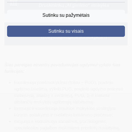
Druskininkų „Atgimimo“ mokykla
DRUSKININKAI
Sutinku su pažymėtais
SKELBIMAI
El. pašto adresas
Sutinku su visais
TURIZMAS
mokykla@atgimimomokykla.lt
VERSLAS
PROJEKTAI
Šias pareigas einantis pavaduotojas ugdymui vykdo šias
ŠVIETIMAS
funkcijas:
REGISTRACIJA
koordinuoja priešmokyklinio (toliau – PUG), pradinio
ugdymo švietimą, vykdo PUG, pradinio ugdymo proceso
RENGINIAI
stebėseną, analizę ir vertinimą, PUG, 1–4 klasėse
dėstančių mokytojų ugdomąją stebėseną;
formuoja ir koordinuoja įtraukios mokyklos strategijos
kūrimo, palaikymo ir nuolatinio tobulinimo procesus;
inicijuoja ir koordinuoja socialinės, psichologinės,
specialiosios pagalbos mokiniams prioritetų nustatymą,