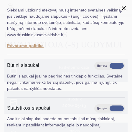
Siekdami užtikrinti efektyvų mūsų interneto svetainės veikimą,
jos veikloje naudojame slapukus - (angl. cookies). Tęsdami
naršymą interneto svetainėje, sutinkate, kad Jūsų kompiuteryje
EN
Ieškoti...
Titulinis
Skelbimai
būtų įrašomi slapukai iš interneto svetainės
DIREKTORIAUS
www.druskininkusavivaldybe.lt
Taryba
PAVADUOTOJA (-S) UGDYMUI
Privatumo politika
Meras
Administracija
Būtini slapukai
Įjungta
Išjungta
Paskelbimo data
2026-04-28
Veiklos sritys
Būtini slapukai įgalina pagrindines tinklapio funkcijas. Svetainė
negali tinkamai veikti be šių slapukų, juos galima išjungti tik
Teisinė informacija
pakeitus naršyklės nuostatas.
Struktūra ir kontaktinė informacija
Galioja iki
2026-05-13
Statistikos slapukai
Karjera
Įjungta
Išjungta
Analitiniai slapukai padeda mums tobulinti mūsų tinklalapį,
DUK
renkant ir pateikiant informaciją apie jo naudojimą.
Įstaiga
PASLAUGOS