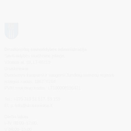
Druskininkų savivaldybės administracija
Savivaldybės biudžetinė įstaiga,
Vilniaus al. 18, LT-66119
Druskininkai
Duomenys kaupiami ir saugomi Juridinių asmenų registre
Įstaigos kodas: 188776264
PVM mokėtojo kodas: LT100008196411
Tel.: +370 313 51 517, 59 159
El. p.
info@druskininkai.lt
Darbo laikas:
I–IV 08:00–17:00,
V 08:00–15:00