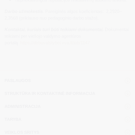
Darbo užmokestis
. Pareiginės algos koeficientas: 2,2920–
2,3568 (priklauso nuo pedagoginio darbo stažo).
Kontaktai, kuriais turi būti teikiami dokumentai.
Dokumentai
teikiami per viešojo valdymo agentūros
portalą
https://dirbuvalstybei.vva.lt/job/1147
PASLAUGOS
STRUKTŪRA IR KONTAKTINĖ INFORMACIJA
ADMINISTRACIJA
TARYBA
VEIKLOS SRITYS