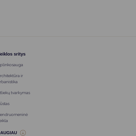
eiklos sritys
plinkosauga
rchitektūra ir
rbanistika
tliekų tvarkymas
ūstas
endruomeninė
eikla