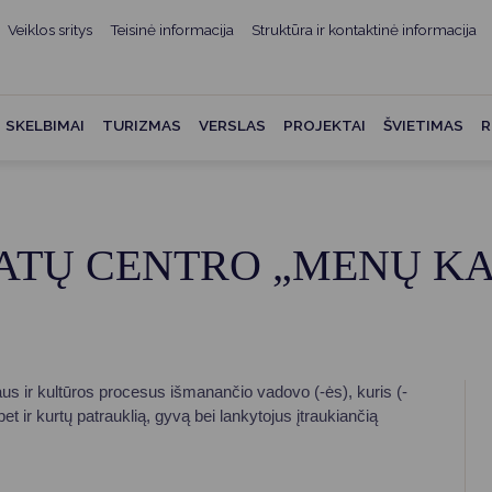
Veiklos sritys
Teisinė informacija
Struktūra ir kontaktinė informacija
mui
ė informacija
Teisės aktai
Struktūra ir kontaktinė
informacija
administracijos
Norminiai teisės aktai
SKELBIMAI
TURIZMAS
VERSLAS
PROJEKTAI
ŠVIETIMAS
R
Asmenų aptarnavimas
Teisės aktų projektai
kumentai
Konsultavimasis su
Mero potvarkiai
visuomene
vencija
TŲ CENTRO „MENŲ KAL
Tyrimai ir analizės
Savivaldybės įstaigos
ai
Valstybės garantuojama
Darbo grupės ir komisijos
ybės
teisinė pagalba
Seniūnijos
 remiami
Teisės aktų pažeidimai
Nuorodos
aus ir kultūros procesus išmanančio vadovo (-ės), kuris (-
Galiojančio teisinio
et ir kurtų patrauklią, gyvą bei lankytojus įtraukiančią
as ir apskaita
reguliavimo poveikio ex post
vertinimas
struktūra