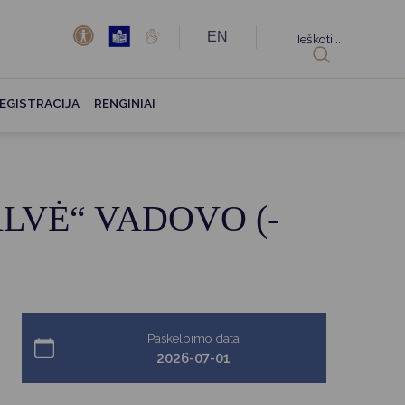
EN
Ieškoti...
EGISTRACIJA
RENGINIAI
VĖ“ VADOVO (-
Paskelbimo data
2026-07-01