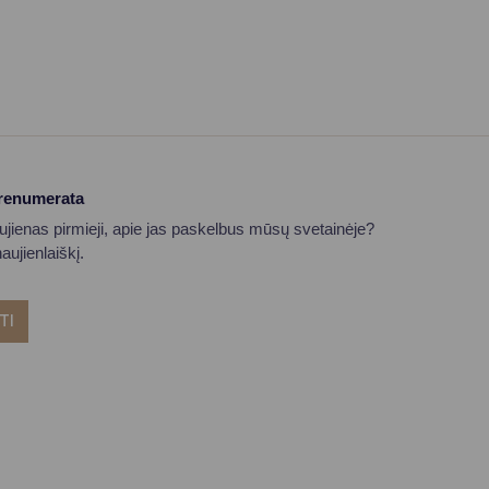
prenumerata
aujienas pirmieji, apie jas paskelbus mūsų svetainėje?
ujienlaiškį.
TI