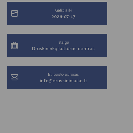
Galioja iki
2026-07-17
Įstaiga
Druskininkų kultūros centras
El. pašto adresas
info@druskininkukc.lt