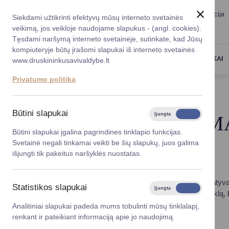
Taryba
Meras
Administracija
Siekdami užtikrinti efektyvų mūsų interneto svetainės
Karjera
DUK
veikimą, jos veikloje naudojame slapukus - (angl. cookies).
Registruokitės priėmi
Administracin
Tęsdami naršymą interneto svetainėje, sutinkate, kad Jūsų
kompiuteryje būtų įrašomi slapukai iš interneto svetainės
Darbotvarkė
Savivaldybės 
PASLAUGOS
DRUSKININKAI
www.druskininkusavivaldybe.lt
vadovai
Kontaktai
Privatumo politika
Planavimo do
Titulinis
Skelbimai
Vicemerai
Korupcijos pre
Būtini slapukai
Įjungta
Išjungta
DRUSKININKŲ AMA
Mero patarėja
Viešieji pirkim
Būtini slapukai įgalina pagrindines tinklapio funkcijas.
ĖS)
Svetainė negali tinkamai veikti be šių slapukų, juos galima
Lygios galim
išjungti tik pakeitus naršyklės nuostatas.
Savivaldybės
projektai
Druskininkų kultūros centras ieško kūrybiško, iniciatyv
Statistikos slapukai
Įjungta
Išjungta
i) ne tik koordinuotų Amatų centro „Menų kalvė“ veiklą, b
Finansų valdym
parodų ir kūrybinių patirčių erdvę.
Analitiniai slapukai padeda mums tobulinti mūsų tinklalapį,
renkant ir pateikiant informaciją apie jo naudojimą.
Organizacinė 
TIKIMĖS, KAD JŪS: