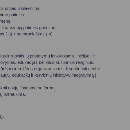
Vartotojų teisių apsauga
s srities išsilavinimą.
Pranešėjų apsauga
imo patirties.
omenę.
Asmens duomenų apsauga
r lankytojų patirties gerinimu.
as (-a) ir savarankiškas (-a).
s ir rūpintis jų pristatymu lankytojams. Inicijuoti ir
vyklas, edukacijas bei kitus kultūrinius renginius.
ūrėjais ir kultūros organizacijomis. Koordinuoti centre
laugų, edukacijų ir kūrybinių iniciatyvų integravimą į
eškoti naujų finansavimo formų.
jų pritraukimą.
).