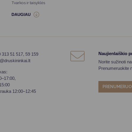
Tvarkos ir taisyklės
Naujienlaiškio 
0 313 51 517, 59 159
o@druskininkai.lt
Norite sužinoti n
Prenumeruokite na
kas:
00–17:00,
–15:00
PRENUMERUO
trauka 12:00–12:45