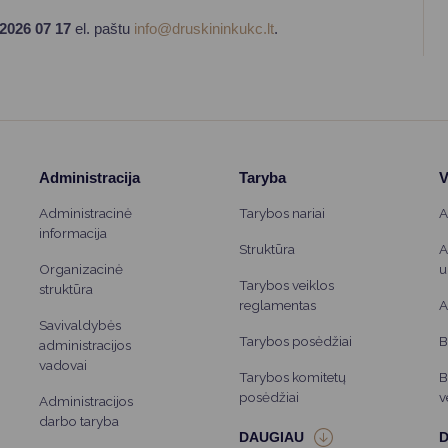
2026 07 17
el. paštu
info@druskininkukc.lt
.
Administracija
Taryba
V
Administracinė
Tarybos nariai
A
informacija
Struktūra
A
Organizacinė
u
Tarybos veiklos
struktūra
reglamentas
A
Savivaldybės
Tarybos posėdžiai
B
administracijos
vadovai
Tarybos komitetų
B
posėdžiai
v
Administracijos
darbo taryba