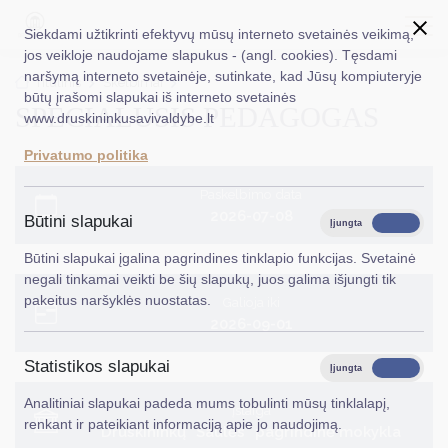
Siekdami užtikrinti efektyvų mūsų interneto svetainės veikimą,
jos veikloje naudojame slapukus - (angl. cookies). Tęsdami
naršymą interneto svetainėje, sutinkate, kad Jūsų kompiuteryje
EN
Ieškoti...
Titulinis
Skelbimai
būtų įrašomi slapukai iš interneto svetainės
SPECIALUSIS PEDAGOGAS
www.druskininkusavivaldybe.lt
Taryba
Privatumo politika
Meras
Paskelbimo data
Administracija
2026-07-08
Būtini slapukai
Įjungta
Išjungta
Veiklos sritys
Būtini slapukai įgalina pagrindines tinklapio funkcijas. Svetainė
negali tinkamai veikti be šių slapukų, juos galima išjungti tik
Teisinė informacija
pakeitus naršyklės nuostatas.
Galioja iki
2026-09-01
Struktūra ir kontaktinė informacija
Statistikos slapukai
Karjera
Įjungta
Išjungta
Analitiniai slapukai padeda mums tobulinti mūsų tinklalapį,
DUK
Įstaiga
renkant ir pateikiant informaciją apie jo naudojimą.
Druskininkų "Saulės" pagrindinė mokykla
PASLAUGOS