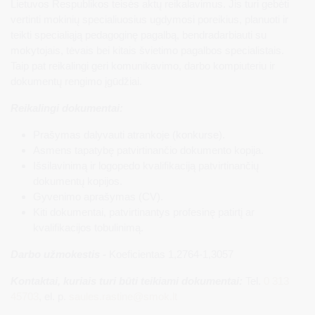
Lietuvos Respublikos teisės aktų reikalavimus. Jis turi gebėti
vertinti mokinių specialiuosius ugdymosi poreikius, planuoti ir
teikti specialiąją pedagoginę pagalbą, bendradarbiauti su
mokytojais, tėvais bei kitais švietimo pagalbos specialistais.
Taip pat reikalingi geri komunikavimo, darbo kompiuteriu ir
dokumentų rengimo įgūdžiai.
Reikalingi dokumentai:
Prašymas dalyvauti atrankoje (konkurse).
Asmens tapatybę patvirtinančio dokumento kopija.
Išsilavinimą ir logopedo kvalifikaciją patvirtinančių
dokumentų kopijos.
Gyvenimo aprašymas (CV).
Kiti dokumentai, patvirtinantys profesinę patirtį ar
kvalifikacijos tobulinimą.
Darbo užmokestis -
Koeficientas 1,2764-1,3057
Kontaktai, kuriais turi būti teikiami dokumentai:
Tel.
0 313
45703
, el. p.
saules.rastine
@smok.lt