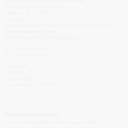
Druskininkų savivaldybės administracija
Savivaldybės biudžetinė įstaiga,
Vilniaus al. 18, LT-66119
Druskininkai
Duomenys kaupiami ir saugomi Juridinių asmenų registre
Įstaigos kodas: 188776264
PVM mokėtojo kodas: LT100008196411
Tel.: +370 313 51 517, 59 159
El. p.
info@druskininkai.lt
Darbo laikas:
I–IV 08:00–17:00,
V 08:00–15:00
Pietų pertrauka 12:00–12:45
Naujienlaiškio prenumerata
Norite sužinoti naujienas pirmieji, apie jas paskelbus