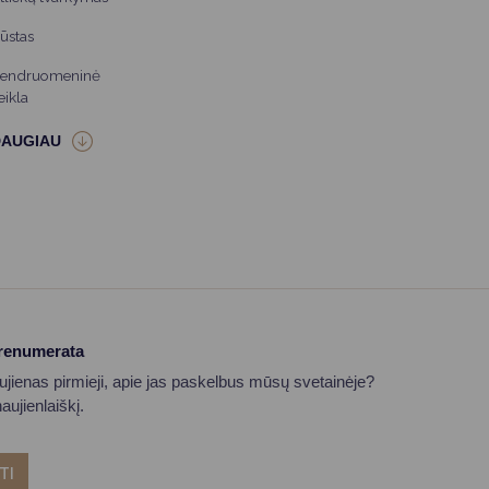
ūstas
endruomeninė
eikla
prenumerata
aujienas pirmieji, apie jas paskelbus mūsų svetainėje?
ujienlaiškį.
TI