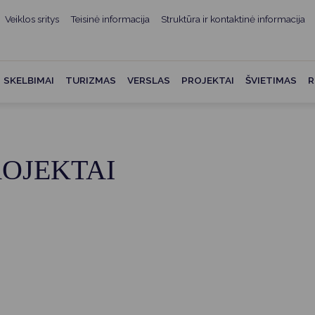
Veiklos sritys
Teisinė informacija
Struktūra ir kontaktinė informacija
mui
ė informacija
Teisės aktai
Struktūra ir kontaktinė
informacija
administracijos
Norminiai teisės aktai
SKELBIMAI
TURIZMAS
VERSLAS
PROJEKTAI
ŠVIETIMAS
R
Asmenų aptarnavimas
Teisės aktų projektai
kumentai
Konsultavimasis su
Mero potvarkiai
visuomene
vencija
ROJEKTAI
Tyrimai ir analizės
Savivaldybės įstaigos
ai
Valstybės garantuojama
Darbo grupės ir komisijos
ybės
teisinė pagalba
Seniūnijos
 remiami
Teisės aktų pažeidimai
Nuorodos
Galiojančio teisinio
as ir apskaita
reguliavimo poveikio ex post
vertinimas
struktūra