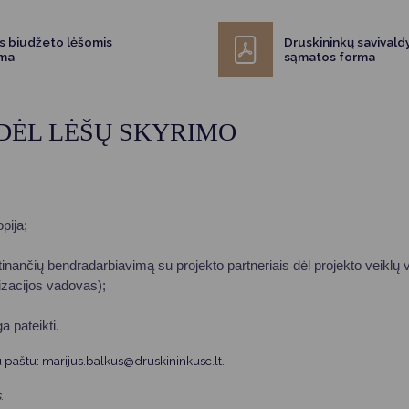
Vartotojų teisių apsauga
Pranešėjų apsauga
ės biudžeto lėšomis
Druskininkų savival
rma
sąmatos forma
Asmens duomenų apsauga
 DĖL LĖŠŲ SKYRIMO
pija;
inančių bendradarbiavimą su projekto partneriais dėl projekto veiklų 
nizacijos vadovas);
a pateikti.
u paštu: marijus.balkus@druskininkusc.lt.
.