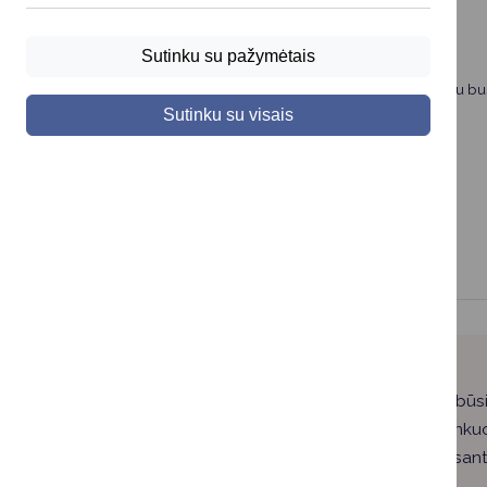
Gerbiami būsimi jaunavedžiai,
informuojame, kad nuo birželio vidurio iki rudens vyks
Sutinku su pažymėtais
Druskininkų miesto muziejus fasado atnaujinimo darbai.
Darbų laikotarpiu santuokų ceremonijos muziejuje ir toliau bu
registruojamos įprasta tvarka.
Sutinku su visais
Druskininkai laukia būsi
vestuvėms. Druskininkuo
grožio sant