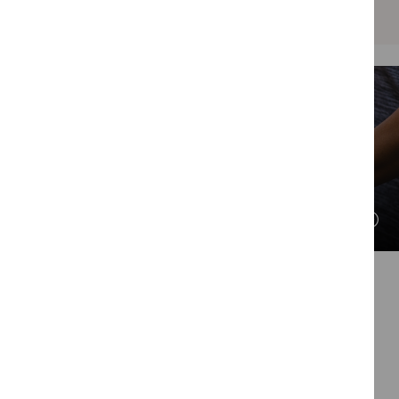
Santuokų vietos
Druskininkuose
Atsakingas specialistas
Daiva Juonienė
daiva.juoniene@druskininkai.lt
,
+370 313 53 756