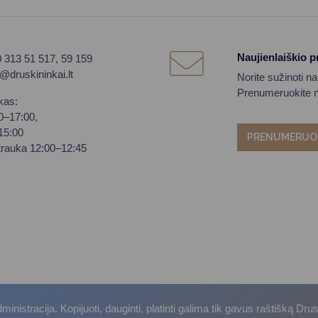
Naujienlaiškio 
0 313 51 517, 59 159
o@druskininkai.lt
Norite sužinoti n
Prenumeruokite na
kas:
00–17:00,
–15:00
PRENUMERUO
trauka 12:00–12:45
istracija. Kopijuoti, dauginti, platinti galima tik gavus raštišką Dru