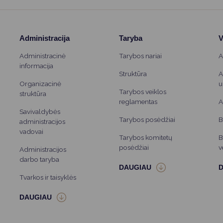
Administracija
Taryba
V
Administracinė
Tarybos nariai
A
informacija
Struktūra
A
Organizacinė
u
Tarybos veiklos
struktūra
reglamentas
A
Savivaldybės
Tarybos posėdžiai
B
administracijos
vadovai
Tarybos komitetų
B
posėdžiai
v
Administracijos
darbo taryba
Tvarkos ir taisyklės