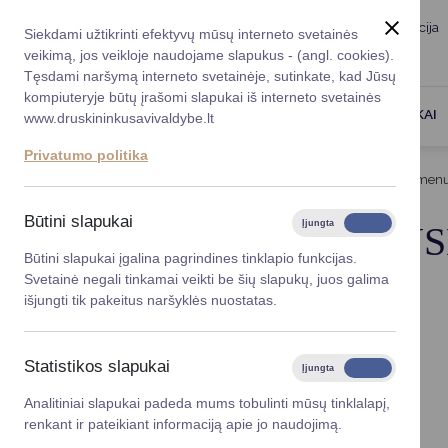
Taryba
Meras
Administracija
Siekdami užtikrinti efektyvų mūsų interneto svetainės
Karjera
DUK
veikimą, jos veikloje naudojame slapukus - (angl. cookies).
Registruokitės priėmi
Administracin
Tęsdami naršymą interneto svetainėje, sutinkate, kad Jūsų
kompiuteryje būtų įrašomi slapukai iš interneto svetainės
Darbotvarkė
Savivaldybės 
PASLAUGOS
DRUSKININKAI
www.druskininkusavivaldybe.lt
vadovai
Kontaktai
Privatumo politika
Planavimo do
Titulinis
Struktūra ir kontaktinė informacija
Asmenų
Vicemerai
Korupcijos pre
Būtini slapukai
Įjungta
Išjungta
SANTUOKOS DRUS
Mero patarėja
Viešieji pirkim
Būtini slapukai įgalina pagrindines tinklapio funkcijas.
Svetainė negali tinkamai veikti be šių slapukų, juos galima
Lygios galim
išjungti tik pakeitus naršyklės nuostatas.
Savivaldybės
projektai
Statistikos slapukai
Įjungta
Išjungta
Finansų valdym
Analitiniai slapukai padeda mums tobulinti mūsų tinklalapį,
renkant ir pateikiant informaciją apie jo naudojimą.
Organizacinė 