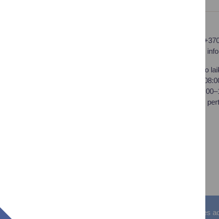
Druskininkų savivaldybės
Tel.: +37
administracija
El. p.
inf
Savivaldybės biudžetinė
Darbo lai
įstaiga,
I–IV 08:
Vilniaus al. 18, LT-66119
V 08:00
Druskininkai
Pietų per
Duomenys kaupiami ir
saugomi Juridinių asmenų
registre
Įstaigos kodas: 188776264
PVM mokėtojo kodas:
LT100008196411
Visos teisės saugomos. © Druskininkų savivaldybės admin