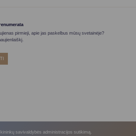
prenumerata
aujienas pirmieji, apie jas paskelbus mūsų svetainėje?
ujienlaiškį.
TI
skininkų savivaldybės administracijos sutikimą.