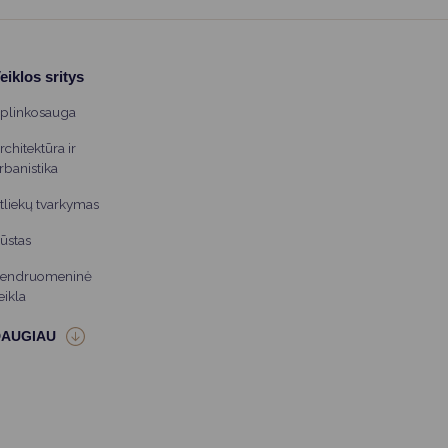
eiklos sritys
plinkosauga
rchitektūra ir
rbanistika
tliekų tvarkymas
ūstas
endruomeninė
eikla