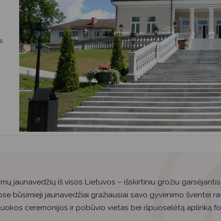
Vartotojų teisių apsauga
Pranešėjų apsauga
Asmens duomenų apsauga
s
mų jaunavedžių iš visos Lietuvos – išskirtiniu grožiu garsėjantis
se būsimieji jaunavedžiai gražiausiai savo gyvenimo šventei ras
uokos ceremonijos ir pobūvio vietas bei išpuoselėtą aplinką f