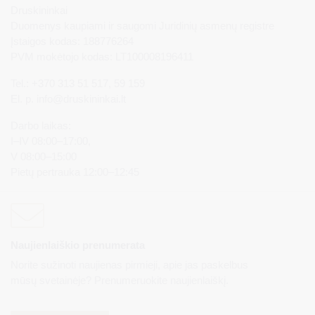
Druskininkai
Duomenys kaupiami ir saugomi Juridinių asmenų registre
Įstaigos kodas: 188776264
PVM mokėtojo kodas: LT100008196411
Tel.: +370 313 51 517, 59 159
El. p.
info@druskininkai.lt
Darbo laikas:
I–IV 08:00–17:00,
V 08:00–15:00
Pietų pertrauka 12:00–12:45
Naujienlaiškio prenumerata
Norite sužinoti naujienas pirmieji, apie jas paskelbus
mūsų svetainėje? Prenumeruokite naujienlaiškį.