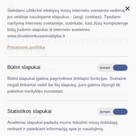
Siekdami užtikrinti efektyvų mūsų interneto svetainės veikimą,
jos veikloje naudojame slapukus - (angl. cookies). Tęsdami
naršymą interneto svetainėje, sutinkate, kad Jūsų kompiuteryje
EN
Ieškoti...
Titulinis
Struktūra ir kontaktinė informacija
būtų įrašomi slapukai iš interneto svetainės
Registruokitės priėmimui
www.druskininkusavivaldybe.lt
REGISTRUOKITĖS PRIĖMIMUI
Taryba
Privatumo politika
PAS MERĄ
Meras
Administracija
Būtini slapukai
Įjungta
Išjungta
Gyventojų priėmimo laikas:
Veiklos sritys
Trečiadieniais 9.00-11.00
Būtini slapukai įgalina pagrindines tinklapio funkcijas. Svetainė
*laikas gali būti derinamas
negali tinkamai veikti be šių slapukų, juos galima išjungti tik
Teisinė informacija
pakeitus naršyklės nuostatas.
Asmenys į priėmimą pas merą registruojami tik tuo atveju, kai
Struktūra ir kontaktinė informacija
klausimo neišsprendė atsakingi administracijos specialistai.
Statistikos slapukai
Karjera
Įjungta
Išjungta
Vardas, Pavardė
*
Analitiniai slapukai padeda mums tobulinti mūsų tinklalapį,
DUK
renkant ir pateikiant informaciją apie jo naudojimą.
PASLAUGOS