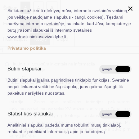
✖
A
Šriftas:
A
A
Siekdami užtikrinti efektyvų mūsų interneto svetainės veikimą,
jos veikloje naudojame slapukus - (angl. cookies). Tęsdami
Fonas:
Baltas
Juoda
naršymą interneto svetainėje, sutinkate, kad Jūsų kompiuteryje
EN
Ieškoti...
būtų įrašomi slapukai iš interneto svetainės
www.druskininkusavivaldybe.lt
Iliustracijos:
Rodyti
Slėpti
Taryba
Privatumo politika
*}
Meras
Titulinis
Struktūra ir kontaktinė informacija
Administracija
Būtini slapukai
Viečiūnų seniūnija
Įjungta
Išjungta
Veiklos sritys
VIEČIŪNŲ SENIŪNIJA
Būtini slapukai įgalina pagrindines tinklapio funkcijas. Svetainė
negali tinkamai veikti be šių slapukų, juos galima išjungti tik
Teisinė informacija
pakeitus naršyklės nuostatas.
Istorija.
Žinios apie seniūnijos teritorijos priklausomybę
Struktūra ir kontaktinė informacija
rašytiniuose šaltiniuose siekia XV amžiaus antrą pusę. Pagal to meto
Statistikos slapukai
Karjera
Įjungta
Išjungta
administracinį suskirstymą teritorija priklausė Trakų vaivadijai.
Miškus administravo didžiojo kunigaikščio medžiotojai. Miškų,
Analitiniai slapukai padeda mums tobulinti mūsų tinklalapį,
DUK
kelių, žvėrių saugojimui buvo priskiriami sargai. Jie ir buvo pirmieji
renkant ir pateikiant informaciją apie jo naudojimą.
kaimų įkūrėjai.
PASLAUGOS