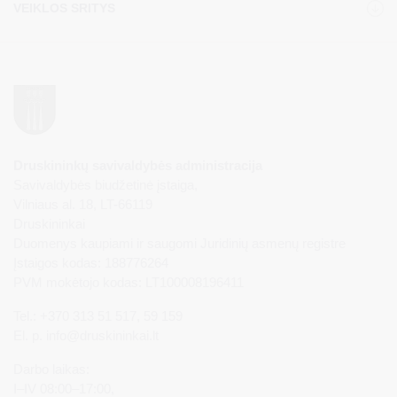
VEIKLOS SRITYS
Druskininkų savivaldybės administracija
Savivaldybės biudžetinė įstaiga,
Vilniaus al. 18, LT-66119
Druskininkai
Duomenys kaupiami ir saugomi Juridinių asmenų registre
Įstaigos kodas: 188776264
PVM mokėtojo kodas: LT100008196411
Tel.: +370 313 51 517, 59 159
El. p.
info@druskininkai.lt
Darbo laikas:
I–IV 08:00–17:00,