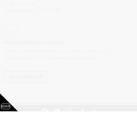
V 08:00–15:00
Pietų pertrauka 12:00–12:45
Naujienlaiškio prenumerata
Norite sužinoti naujienas pirmieji, apie jas paskelbus
mūsų svetainėje? Prenumeruokite naujienlaiškį.
PRENUMERUOTI
BDAR
Visos teisės saugomos. © Druskininkų savivaldybės
administracija. Kopijuoti, dauginti, platinti galima tik gavus
raštišką Druskininkų savivaldybės administracijos sutikimą.