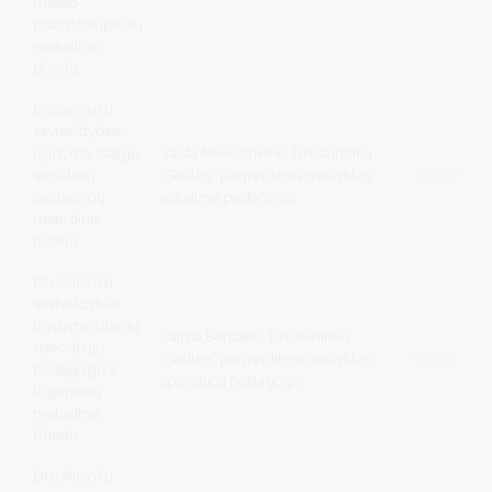
miesto
psichoterapeutų
metodinis
būrelis
Druskininkų
savivaldybės
ugdymo įstaigų
Vaida Mikelionienė, Druskininkų
socialinių
„Saulės“ pagrindinės mokyklos
vaida.mike
pedagogų
socialinė pedagogė
metodinis
būrelis
Druskininkų
savivaldybės
ugdymo įstaigų
Laima Barisaitė, Druskininkų
specialiųjų
„Saulės“ pagrindinės mokyklos
laima.baris
pedagogų ir
specialioji pedagogė
logopedų
metodinis
būrelis
Druskininkų