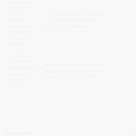
savivaldybės
bendrojo
ugdymo
Aušra Markevičiūtė, Druskininkų
mokyklų
„Ryto“ gimnazijos vyresnioji
ausra.marke
technologijų
technologijų mokytoja
mokytojų
metodinis
būrelis
Druskininkų M.
K. @iurlionio
Saulius Vilpišauskas, Druskininkų
meno mokyklos
M. K. Čiurlionio meno mokyklos
saulius.vil
mokytojų
muzikos vyresnysis mokytojas
metodinis
būrelis
PASLAUGOS