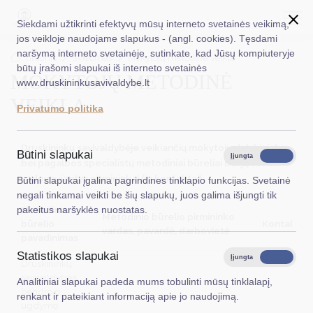
Siekdami užtikrinti efektyvų mūsų interneto svetainės veikimą,
jos veikloje naudojame slapukus - (angl. cookies). Tęsdami
naršymą interneto svetainėje, sutinkate, kad Jūsų kompiuteryje
EN
Ieškoti...
Titulinis
Švietimas
Mokytojų metodinė veikla
būtų įrašomi slapukai iš interneto svetainės
MOKYTOJŲ METODINĖ
www.druskininkusavivaldybe.lt
Taryba
VEIKLA
Privatumo politika
Meras
Druskininkų savivaldybėje veikiančių mokytojų dalykininkų
Administracija
Būtini slapukai
Įjungta
Išjungta
bei pagalbos specialistų metodiniai būreliai bei jų veiklai
Veiklos sritys
vadovaujantys pirmininkai (jų kontaktai)
Būtini slapukai įgalina pagrindines tinklapio funkcijas. Svetainė
negali tinkamai veikti be šių slapukų, juos galima išjungti tik
Teisinė informacija
Metodinio
pakeitus naršyklės nuostatas.
Metodinio būrelio pirmininko
būrelio
Kontaktini
Struktūra ir kontaktinė informacija
vardas, pavardė, darbovietė
pavadinimas
Statistikos slapukai
Karjera
Įjungta
Išjungta
Druskininkų
savivaldybės
Analitiniai slapukai padeda mums tobulinti mūsų tinklalapį,
DUK
bendrojo
renkant ir pateikiant informaciją apie jo naudojimą.
ugdymo
PASLAUGOS