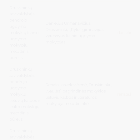
Druskininkų
savivaldybės
bendrojo
Danielius Urmanavičius,
ugdymo
Druskininkų „Ryto“ gimnazijos
mokyklų fizinio
danielius.u
vyresnysis fizinio ugdymo
ugdymo
mokytojas
mokytojų
metodinis
būrelis
Druskininkų
savivaldybės
bendrojo
Renata Jaskelevičienė, Druskininkų
ugdymo
„Saulės“ pagrindinės mokyklos
mokyklų
renata.jask
lietuvių kalbos ir literatūros
lietuvių kalbos ir
mokytoja metodininkė
teatro mokytojų
metodinis
būrelis
Druskininkų
savivaldybės