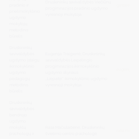
Druskininkų savivaldybės Viečiūnų
pradinio ir
gintare.urb
progimnazijos pradinio ugdymo
priešmokyklinio
vyresnioji mokytoja
ugdymo
mokytojų
metodinis
būrelis
Druskininkų
savivaldybės
Eugenija Traigienė, Druskininkų
ugdymo įstaigų
savivaldybės Leipalingio
ikimokyklinio
progimnazijos ikimokyklinio
eugenija.tra
ugdymo
ugdymo skyriaus
pedagogų
„Liepaitė“ ikimokyklinio ugdymo
metodinis
vyresnioji mokytoja
būrelis
Druskininkų
savivaldybės
bendrojo
ugdymo
mokyklų
Rasa Mačiulaitienė, Druskininkų
rasa.maciul
psichologų ir
švietimo centro psichologė