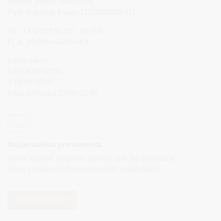
Įstaigos kodas: 188776264
PVM mokėtojo kodas: LT100008196411
Tel.: +370 313 51 517, 59 159
El. p.
info@druskininkai.lt
Darbo laikas:
I–IV 08:00–17:00,
V 08:00–15:00
Pietų pertrauka 12:00–12:45
Naujienlaiškio prenumerata
Norite sužinoti naujienas pirmieji, apie jas paskelbus
mūsų svetainėje? Prenumeruokite naujienlaiškį.
PRENUMERUOTI