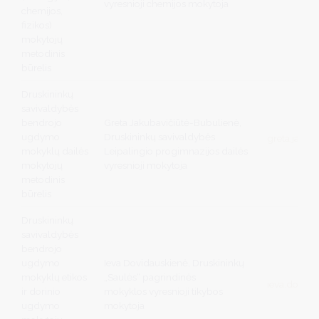
vyresnioji chemijos mokytoja
chemijos,
fizikos)
mokytojų
metodinis
būrelis
Druskininkų
savivaldybės
bendrojo
Greta Jakubavičiūtė-Bubulienė,
ugdymo
Druskininkų savivaldybės
greta.jaku
mokyklų dailės
Leipalingio progimnazijos dailės
mokytojų
vyresnioji mokytoja
metodinis
būrelis
Druskininkų
savivaldybės
bendrojo
ugdymo
Ieva Dovidauskienė, Druskininkų
mokyklų etikos
„Saulės“ pagrindinės
ieva.dovid
ir dorinio
mokyklos vyresnioji tikybos
ugdymo
mokytoja