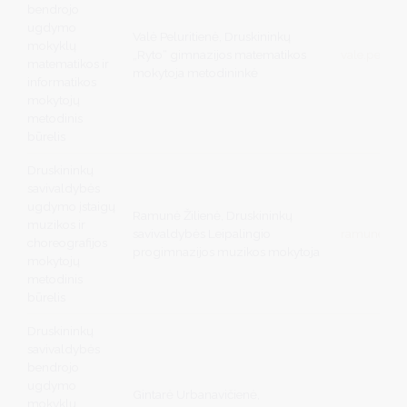
bendrojo
ugdymo
Valė Peluritienė, Druskininkų
mokyklų
„Ryto“ gimnazijos matematikos
vale.peluri
matematikos ir
mokytoja metodininkė
informatikos
mokytojų
metodinis
būrelis
Druskininkų
savivaldybės
ugdymo įstaigų
Ramunė Žilienė, Druskininkų
muzikos ir
savivaldybės Leipalingio
ramune.zili
choreografijos
progimnazijos muzikos mokytoja
mokytojų
metodinis
būrelis
Druskininkų
savivaldybės
bendrojo
ugdymo
Gintarė Urbanavičienė,
mokyklų