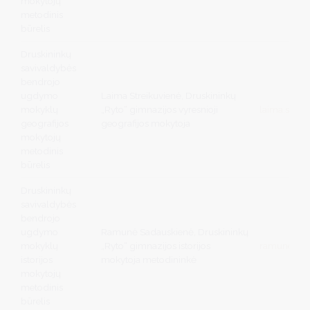
mokytojų
metodinis
būrelis
Druskininkų
savivaldybės
bendrojo
ugdymo
Laima Streikuvienė, Druskininkų
mokyklų
„Ryto“ gimnazijos vyresnioji
laima.stre
geografijos
geografijos mokytoja
mokytojų
metodinis
būrelis
Druskininkų
savivaldybės
bendrojo
ugdymo
Ramunė Sadauskienė, Druskininkų
mokyklų
„Ryto“ gimnazijos istorijos
ramune.sad
istorijos
mokytoja metodininkė
mokytojų
metodinis
būrelis