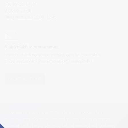
I–IV 08:00–17:00,
V 08:00–15:00
Pietų pertrauka 12:00–12:45
Naujienlaiškio prenumerata
Norite sužinoti naujienas pirmieji, apie jas paskelbus
mūsų svetainėje? Prenumeruokite naujienlaiškį.
PRENUMERUOTI
Visos teisės saugomos. © Druskininkų savivaldybės
administracija. Kopijuoti, dauginti, platinti galima tik gavus
raštišką Druskininkų savivaldybės administracijos sutikimą.