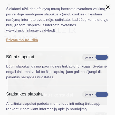
Siekdami užtikrinti efektyvų mūsų interneto svetainės veikimą,
jos veikloje naudojame slapukus - (angl. cookies). Tęsdami
naršymą interneto svetainėje, sutinkate, kad Jūsų kompiuteryje
EN
Ieškoti...
Titulinis
Švietimo būklė ir pažanga
būtų įrašomi slapukai iš interneto svetainės
ŠVIETIMO BŪKLĖ IR
www.druskininkusavivaldybe.lt
Taryba
PAŽANGA
Privatumo politika
Meras
Administracija
Būtini slapukai
Įjungta
Išjungta
Veiklos sritys
Būtini slapukai įgalina pagrindines tinklapio funkcijas. Svetainė
negali tinkamai veikti be šių slapukų, juos galima išjungti tik
Teisinė informacija
pakeitus naršyklės nuostatas.
Struktūra ir kontaktinė informacija
Statistikos slapukai
Karjera
Švietimo skyriaus kontaktai
Įjungta
Išjungta
Analitiniai slapukai padeda mums tobulinti mūsų tinklalapį,
DUK
renkant ir pateikiant informaciją apie jo naudojimą.
PASLAUGOS