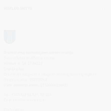
VEIKLOS SRITYS
Druskininkų savivaldybės administracija
Savivaldybės biudžetinė įstaiga,
Vilniaus al. 18, LT-66119
Druskininkai
Duomenys kaupiami ir saugomi Juridinių asmenų registre
Įstaigos kodas: 188776264
PVM mokėtojo kodas: LT100008196411
Tel.: +370 313 51 517, 59 159
El. p.
info@druskininkai.lt
Darbo laikas: