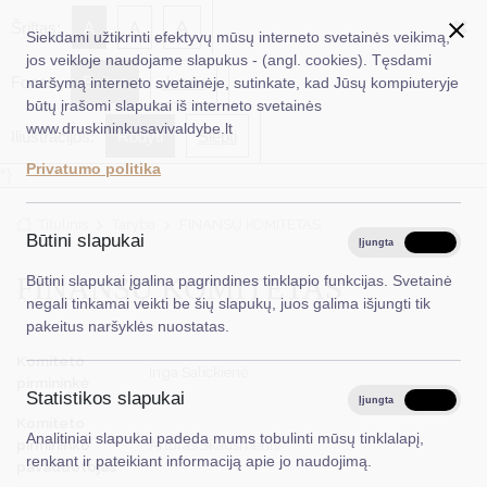
✖
A
Šriftas:
A
A
Siekdami užtikrinti efektyvų mūsų interneto svetainės veikimą,
jos veikloje naudojame slapukus - (angl. cookies). Tęsdami
Fonas:
Baltas
Juoda
naršymą interneto svetainėje, sutinkate, kad Jūsų kompiuteryje
EN
Ieškoti...
būtų įrašomi slapukai iš interneto svetainės
www.druskininkusavivaldybe.lt
Iliustracijos:
Rodyti
Slėpti
Taryba
Privatumo politika
*}
Meras
Titulinis
Taryba
FINANSŲ KOMITETAS
Administracija
Būtini slapukai
Įjungta
Išjungta
Veiklos sritys
FINANSŲ KOMITETAS
Būtini slapukai įgalina pagrindines tinklapio funkcijas. Svetainė
negali tinkamai veikti be šių slapukų, juos galima išjungti tik
Teisinė informacija
pakeitus naršyklės nuostatas.
Struktūra ir kontaktinė informacija
Komiteto
Inga Salickienė
pirmininkė
Statistikos slapukai
Karjera
Įjungta
Išjungta
Komiteto
Analitiniai slapukai padeda mums tobulinti mūsų tinklalapį,
DUK
pirmininko
Artūras Skausmenis
renkant ir pateikiant informaciją apie jo naudojimą.
pavaduotojas
PASLAUGOS