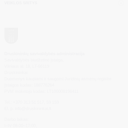
VEIKLOS SRITYS
Druskininkų savivaldybės administracija
Savivaldybės biudžetinė įstaiga,
Vilniaus al. 18, LT-66119
Druskininkai
Duomenys kaupiami ir saugomi Juridinių asmenų registre
Įstaigos kodas: 188776264
PVM mokėtojo kodas: LT100008196411
Tel.: +370 313 51 517, 59 159
El. p.
info@druskininkai.lt
Darbo laikas:
I–IV 08:00–17:00,