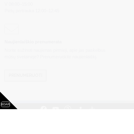
V 08:00–15:00
Pietų pertrauka 12:00–12:45
Naujienlaiškio prenumerata
Norite sužinoti naujienas pirmieji, apie jas paskelbus
mūsų svetainėje? Prenumeruokite naujienlaiškį.
PRENUMERUOTI
BDAR
Visos teisės saugomos. © Druskininkų savivaldybės
administracija. Kopijuoti, dauginti, platinti galima tik gavus
raštišką Druskininkų savivaldybės administracijos sutikimą.