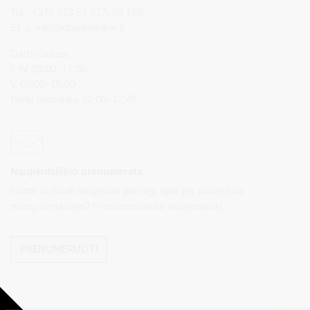
Tel.: +370 313 51 517, 59 159
El. p.
info@druskininkai.lt
Darbo laikas:
I–IV 08:00–17:00,
V 08:00–15:00
Pietų pertrauka 12:00–12:45
Naujienlaiškio prenumerata
Norite sužinoti naujienas pirmieji, apie jas paskelbus
mūsų svetainėje? Prenumeruokite naujienlaiškį.
PRENUMERUOTI