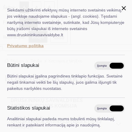
✖
A
Šriftas:
A
A
Siekdami užtikrinti efektyvų mūsų interneto svetainės veikimą,
jos veikloje naudojame slapukus - (angl. cookies). Tęsdami
Fonas:
Baltas
Juoda
naršymą interneto svetainėje, sutinkate, kad Jūsų kompiuteryje
EN
Ieškoti...
būtų įrašomi slapukai iš interneto svetainės
www.druskininkusavivaldybe.lt
Iliustracijos:
Rodyti
Slėpti
Taryba
Privatumo politika
*}
Meras
Titulinis
Taryba
Komisijos ir tarybos
Administracija
Būtini slapukai
Įjungta
Išjungta
Veiklos sritys
KOMISIJOS IR TARYBOS
Būtini slapukai įgalina pagrindines tinklapio funkcijas. Svetainė
negali tinkamai veikti be šių slapukų, juos galima išjungti tik
Teisinė informacija
pakeitus naršyklės nuostatas.
Struktūra ir kontaktinė informacija
DRUSKININKŲ SAVIVALDYBĖS
ANTIKORUPCIJOS KOMISIJA
Statistikos slapukai
Karjera
Įjungta
Išjungta
Analitiniai slapukai padeda mums tobulinti mūsų tinklalapį,
DUK
DRUSKININKŲ SAVIVALDYBĖS ETIKOS
renkant ir pateikiant informaciją apie jo naudojimą.
KOMISIJA
PASLAUGOS