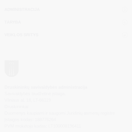
ADMINISTRACIJA
TARYBA
VEIKLOS SRITYS
Druskininkų savivaldybės administracija
Savivaldybės biudžetinė įstaiga,
Vilniaus al. 18, LT-66119
Druskininkai
Duomenys kaupiami ir saugomi Juridinių asmenų registre
Įstaigos kodas: 188776264
PVM mokėtojo kodas: LT100008196411