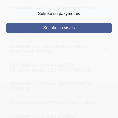
DRUSKININKŲ SAVIVALDYBĖS PETICIJŲ
DRUSKININKAI
Sutinku su pažymėtais
KOMISIJA
SKELBIMAI
DRUSKININKŲ SAVIVALDYBĖS JAUNIMO
Sutinku su visais
TURIZMAS
REIKALŲ TARYBA
VERSLAS
DRUSKININKŲ TURIZMO IR KURORTO
PROJEKTAI
VYSTYMOSI TARYBA
ŠVIETIMAS
DRUSKININKŲ SAVIVALDYBĖS
BENDRUOMENĖS SVEIKATOS TARYBA
REGISTRACIJA
RENGINIAI
DRUSKININKŲ SAVIVALDYBĖS ŠEIMOS
KOMISIJA
SAVIVALDYBĖS PRIVATIZAVIMO KOMISIJA
DRUSKININKŲ SAVIVALDYBĖS