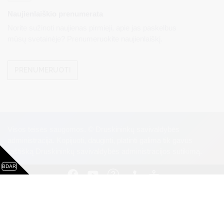
Naujienlaiškio prenumerata
Norite sužinoti naujienas pirmieji, apie jas paskelbus
mūsų svetainėje? Prenumeruokite naujienlaiškį.
PRENUMERUOTI
Visos teisės saugomos. © Druskininkų savivaldybės
administracija. Kopijuoti, dauginti, platinti galima tik gavus
raštišką Druskininkų savivaldybės administracijos sutikimą.
BDAR