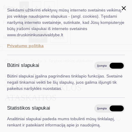
✖
A
Šriftas:
A
A
Siekdami užtikrinti efektyvų mūsų interneto svetainės veikimą,
jos veikloje naudojame slapukus - (angl. cookies). Tęsdami
Fonas:
Baltas
Juoda
naršymą interneto svetainėje, sutinkate, kad Jūsų kompiuteryje
EN
Ieškoti...
būtų įrašomi slapukai iš interneto svetainės
www.druskininkusavivaldybe.lt
Iliustracijos:
Rodyti
Slėpti
Taryba
Privatumo politika
*}
Meras
Titulinis
Taryba
Tarybos veiklos ataskaitos
Administracija
Būtini slapukai
Įjungta
Išjungta
Veiklos sritys
2023-04-27
Būtini slapukai įgalina pagrindines tinklapio funkcijas. Svetainė
Atnaujinimo data: 2025-04-29
negali tinkamai veikti be šių slapukų, juos galima išjungti tik
TARYBOS VEIKLOS
Teisinė informacija
pakeitus naršyklės nuostatas.
ATASKAITOS
Struktūra ir kontaktinė informacija
Statistikos slapukai
Karjera
Įjungta
Išjungta
Analitiniai slapukai padeda mums tobulinti mūsų tinklalapį,
DUK
2023
renkant ir pateikiant informaciją apie jo naudojimą.
PASLAUGOS