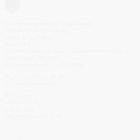
Druskininkų savivaldybės administracija
Savivaldybės biudžetinė įstaiga,
Vilniaus al. 18, LT-66119
Druskininkai
Duomenys kaupiami ir saugomi Juridinių asmenų registre
Įstaigos kodas: 188776264
PVM mokėtojo kodas: LT100008196411
Tel.: +370 313 51 517, 59 159
El. p.
info@druskininkai.lt
Darbo laikas:
I–IV 08:00–17:00,
V 08:00–15:00
Pietų pertrauka 12:00–12:45