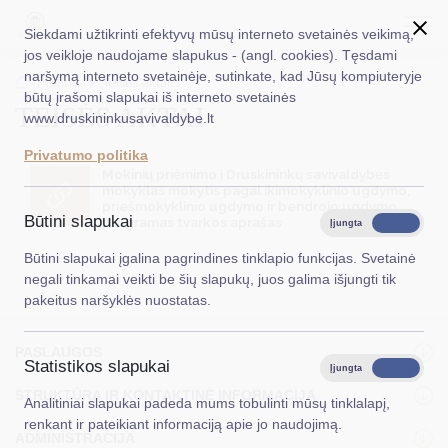
Siekdami užtikrinti efektyvų mūsų interneto svetainės veikimą,
jos veikloje naudojame slapukus - (angl. cookies). Tęsdami
naršymą interneto svetainėje, sutinkate, kad Jūsų kompiuteryje
EN
Ieškoti...
Titulinis
Teisės aktai
būtų įrašomi slapukai iš interneto svetainės
TEISĖS AKTAI
www.druskininkusavivaldybe.lt
Taryba
Privatumo politika
Meras
Mokinių priėmimo į Druskininkų savivaldybės
mokyklas mokytis pagal ikimokyklinio ugdymo,
priešmokyklinio ugdymo ir bendrojo ugdymo
Administracija
Būtini slapukai
programas tvarkos aprašas
Įjungta
Išjungta
Veiklos sritys
Būtini slapukai įgalina pagrindines tinklapio funkcijas. Svetainė
negali tinkamai veikti be šių slapukų, juos galima išjungti tik
Teisinė informacija
pakeitus naršyklės nuostatas.
Struktūra ir kontaktinė informacija
PASLAUGOS
Statistikos slapukai
Karjera
Įjungta
Išjungta
STRUKTŪRA IR KONTAKTINĖ INFORMACIJA
Analitiniai slapukai padeda mums tobulinti mūsų tinklalapį,
DUK
renkant ir pateikiant informaciją apie jo naudojimą.
ADMINISTRACIJA
PASLAUGOS