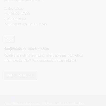
Darbo laikas:
I–IV 08:00–17:00,
V 08:00–15:00
Pietų pertrauka 12:00–12:45
Naujienlaiškio prenumerata
Norite sužinoti naujienas pirmieji, apie jas paskelbus
mūsų svetainėje? Prenumeruokite naujienlaiškį.
PRENUMERUOTI
Visos teisės saugomos. © Druskininkų savivaldybės