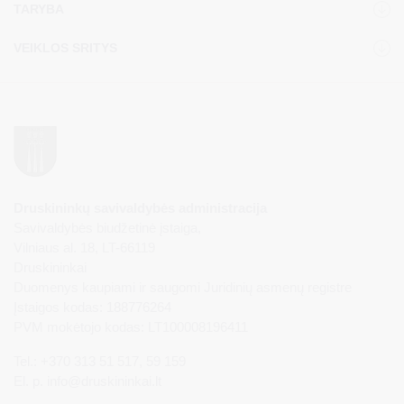
TARYBA
VEIKLOS SRITYS
Druskininkų savivaldybės administracija
Savivaldybės biudžetinė įstaiga,
Vilniaus al. 18, LT-66119
Druskininkai
Duomenys kaupiami ir saugomi Juridinių asmenų registre
Įstaigos kodas: 188776264
PVM mokėtojo kodas: LT100008196411
Tel.: +370 313 51 517, 59 159
El. p.
info@druskininkai.lt