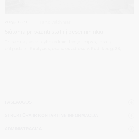
2025-02-10
Turto valdymas
Siūloma pripažinti statinį bešeimininkiu
Druskininkų savivaldybės administracija kreipsis į teismą
dėl pastato -
Koplyčios, esančios adresu V. Kudirkos g. 2B,
Druskininkuose, Druskininkų senose kapinėse
, koordinatės
X‑5986156, Y-498157, kuri neturi savininko (ar savininkas
nežinomas), pripažinimo bešeimininkiu turtu ir jos perdavimo
Druskininkų savivaldybės nuosavybėn.
PASLAUGOS
STRUKTŪRA IR KONTAKTINĖ INFORMACIJA
ADMINISTRACIJA