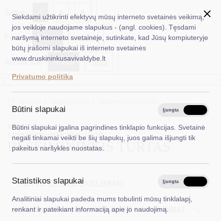
✖
A
Šriftas:
A
A
Siekdami užtikrinti efektyvų mūsų interneto svetainės veikimą,
jos veikloje naudojame slapukus - (angl. cookies). Tęsdami
Fonas:
Baltas
Juoda
naršymą interneto svetainėje, sutinkate, kad Jūsų kompiuteryje
EN
Ieškoti...
būtų įrašomi slapukai iš interneto svetainės
www.druskininkusavivaldybe.lt
Iliustracijos:
Rodyti
Slėpti
Taryba
Privatumo politika
*}
Meras
Titulinis
Veiklos sritys
Bešeimininkis turtas
Administracija
Būtini slapukai
Įjungta
Išjungta
Veiklos sritys
2024-10-28
Būtini slapukai įgalina pagrindines tinklapio funkcijas. Svetainė
Atnaujinimo data: 2025-10-16
negali tinkamai veikti be šių slapukų, juos galima išjungti tik
BEŠEIMININKIS TURTAS
Teisinė informacija
pakeitus naršyklės nuostatas.
Struktūra ir kontaktinė informacija
Statistikos slapukai
Karjera
Įjungta
Išjungta
TURTO BANKO SKELBIMAI
Analitiniai slapukai padeda mums tobulinti mūsų tinklalapį,
DUK
renkant ir pateikiant informaciją apie jo naudojimą.
DRUSKININKŲ SAVIVALDYBĖS SKELBIMAI
PASLAUGOS