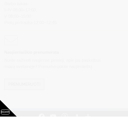
Darbo laikas:
I–IV 08:00–17:00,
V 08:00–15:00
Pietų pertrauka 12:00–12:45
Naujienlaiškio prenumerata
Norite sužinoti naujienas pirmieji, apie jas paskelbus
mūsų svetainėje? Prenumeruokite naujienlaiškį.
PRENUMERUOTI
BDAR
Visos teisės saugomos. © Druskininkų savivaldybės
administracija. Kopijuoti, dauginti, platinti galima tik gavus