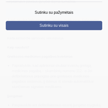
virpėjimas ir pavojus gyvybei stipriai sumažėja.
DRUSKININKAI
Kas gali naudoti?
Sutinku su pažymėtais
SKELBIMAI
Jį gali naudoti kiekvienas, tam nereikia medicininio išsilavinimo.
Sutinku su visais
TURIZMAS
Kada naudoti?
VERSLAS
Kada asmuo be sąmonės, nekvėpuoja.
PROJEKTAI
Kaip naudoti?
ŠVIETIMAS
Greitosios medicinos pagalbos kvietimas
REGISTRACIJA
Paprašykite, kad aplinkiniai skubiai kviestų greitąją
medicinos pagalbą – skambintų numeriu 112. o Jei
RENGINIAI
defibriliatorius prijungtas prie greitosios medicinos
pagalbos sistemos, jį išėmus iš stendo automatiškai
siunčiamas signalas medikams.
Įjungimas
Paspauskite ant defibriliatoriaus esantį įjungimo mygtuką