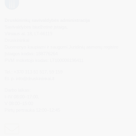
Druskininkų savivaldybės administracija
Savivaldybės biudžetinė įstaiga,
Vilniaus al. 18, LT-66119
Druskininkai
Duomenys kaupiami ir saugomi Juridinių asmenų registre
Įstaigos kodas: 188776264
PVM mokėtojo kodas: LT100008196411
Tel.: +370 313 51 517, 59 159
El. p.
info@druskininkai.lt
Darbo laikas:
I–IV 08:00–17:00,
V 08:00–15:00
Pietų pertrauka 12:00–12:45