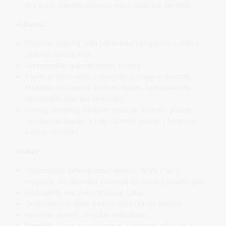
(kai kurie aparatai įsijungia patys atidarius dangtelį).
Veiksmai
Padėkite aparatą šalia nukentėjusiojo galvos, sekite jo
žodinius nurodymus.
Apnuoginkite nukentėjusiojo krūtinę.
Paimkite elektrodus, nuplėškite apsauginę juostelę,
klijuokite ant sausos krūtinės ląstos, kaip parodyta
paveiksliukuose ant elektrodų.
Pirmąjį elektrodą klijuokite dešinėje krūtinės pusėje,
žemiau raktikaulio, o kitą – kairėje pusėje, į šoną nuo
kairiojo spenelio.
Analizė
Paspauskite geltoną analizavimo („ANALYSE“)
mygtuką. Jei aparatas automatinis, analizę pradės pats.
Atsitraukite nuo nukentėjusiojo kūno.
Defibriliatorius atliks širdies ritmo būklės analizę.
Aparatas praneš, ar reikia defibriliuoti.
Nereikia
– asmuo gaivinamas rankomis atliekant 30