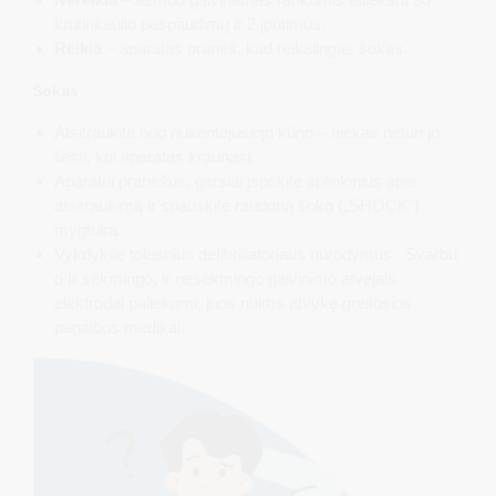
krūtinkaulio paspaudimų ir 2 įpūtimus.
Reikia
– aparatas praneš, kad reikalingas šokas.
Šokas
Atsitraukite nuo nukentėjusiojo kūno – niekas neturi jo
liesti, kol aparatas kraunasi.
Aparatui pranešus, garsiai įspėkite aplinkinius apie
atsitraukimą ir spauskite raudoną šoko („SHOCK“)
mygtuką.
Vykdykite tolesnius defibriliatoriaus nurodymus. Svarbu
o Ir sėkmingo, ir nesėkmingo gaivinimo atvejais
elektrodai paliekami, juos nuims atvykę greitosios
pagalbos medikai.