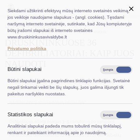
Siekdami užtikrinti efektyvų mūsų interneto svetainės veikimą,
jos veikloje naudojame slapukus - (angl. cookies). Tęsdami
naršymą interneto svetainėje, sutinkate, kad Jūsų kompiuteryje
EN
Ieškoti...
Titulinis
Veiklos sritys
būtų įrašomi slapukai iš interneto svetainės
Druskininkuose 36 defibriliatoriai: kaip juos naudoti
www.druskininkusavivaldybe.lt
DRUSKININKUOSE 36
Taryba
Privatumo politika
DEFIBRILIATORIAI: KAIP JUOS
Meras
NAUDOTI
Administracija
Būtini slapukai
Įjungta
Išjungta
Veiklos sritys
Būtini slapukai įgalina pagrindines tinklapio funkcijas. Svetainė
Druskininkuose 36 defibriliatoriai: kaip juos naudoti
negali tinkamai veikti be šių slapukų, juos galima išjungti tik
Teisinė informacija
pakeitus naršyklės nuostatas.
Ką reikia žinoti apie PIRMĄJĄ PAGALBĄ?
Struktūra ir kontaktinė informacija
Statistikos slapukai
Karjera
Įjungta
Išjungta
Defibriliacija, atlikta praėjus 3–5 minutėms po sąmonės
Analitiniai slapukai padeda mums tobulinti mūsų tinklalapį,
DUK
praradimo, padidina išgyvenimo tikimybę 50–70 proc.
renkant ir pateikiant informaciją apie jo naudojimą.
Panaudojus defibriliatorių sureguliuojamas širdies skilvelių
PASLAUGOS