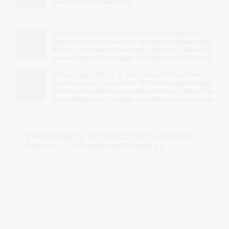
sekretoriaus paskyrimo
2023 m. birželio 12 d. viešo visuotinio jaunimo
organizacijų ir su jaunimu dirbančių organizacijų,
mokinių (studentų) savivaldų atstovų, veikiančių
savivaldybės teritorijoje, susirinkimo protokolas
2024m. gruodžio 4 d. viešo visuotinio jaunimo
organizacijų ir su jaunimu dirbančių organizacijų,
mokinių (studentų) savivaldų atstovų, veikiančių
savivaldybės teritorijoje, susirinkimo protokolas
DRUSKININKŲ SAVIVALDYBĖS JAUNIMO
REIKALŲ TARYBOS PROTOKOLAI