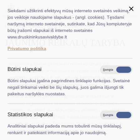
Siekdami užtikrinti efektyvų mūsų interneto svetainės veikimą,
jos veikloje naudojame slapukus - (angl. cookies). Tęsdami
naršymą interneto svetainėje, sutinkate, kad Jūsų kompiuteryje
EN
Ieškoti...
Titulinis
Veiklos sritys
Jaunimo veikla
būtų įrašomi slapukai iš interneto svetainės
Jaunimo reikalų taryba
www.druskininkusavivaldybe.lt
JAUNIMO REIKALŲ TARYBA
Taryba
Privatumo politika
Meras
Druskininkų savivaldybės jaunimo reikalų taryba yra
Administracija
Būtini slapukai
visuomeninė patariamoji institucija, lygiateisės partnerystės
Įjungta
Išjungta
pagrindu sudaryta iš 8 narių, savivaldybės tarybos narių,
Veiklos sritys
Būtini slapukai įgalina pagrindines tinklapio funkcijas. Svetainė
savivaldybės administracijos ir jaunimo atstovų.
negali tinkamai veikti be šių slapukų, juos galima išjungti tik
Teisinė informacija
pakeitus naršyklės nuostatas.
Jaunimui atstovauja viešai organizuotame visuotiniame
Struktūra ir kontaktinė informacija
jaunimo organizacijų ir su jaunimu dirbančių organizacijų,
mokinių (studentų) savivaldų atstovų, veikiančių savivaldybės
Statistikos slapukai
Karjera
Įjungta
Išjungta
teritorijoje, susirinkime išrinkti: Aurėja Dailydaitė (pirmininko
pavaduotoja), Izabelė Žeromskytė, Dominykas Šinkonis ir
Analitiniai slapukai padeda mums tobulinti mūsų tinklalapį,
DUK
Kristupas Andrulionis.
renkant ir pateikiant informaciją apie jo naudojimą.
PASLAUGOS