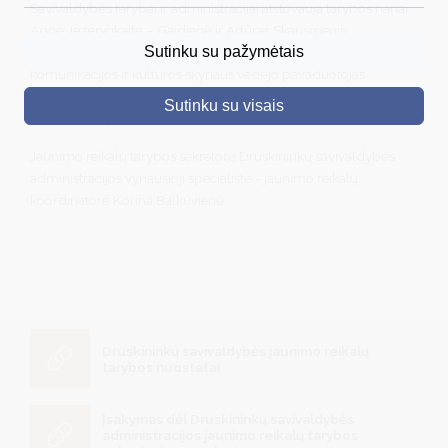
Savivaldybės tarybai ir administracijai atstovauja tarybos nariai
Agnė Jezepčikaitė – Gaidienė ir Artūras Skausmenis,
DRUSKININKAI
Sutinku su pažymėtais
Druskininkų savivaldybės administracijos Turizmo,
komunikacijos ir kultūros skyriaus vedėjo pavaduotojas
SKELBIMAI
Antanas Urbonas ir Švietimo skyriaus vedėja Jurgita
Sutinku su visais
TURIZMAS
Naruckienė (pirmininkė).
VERSLAS
Jaunimo reikalų tarybos sekretorė Druskininkų savivaldybės
administracijos vyriausioji specialistė - jaunimo reikalų
PROJEKTAI
koordinatorė Korina Balkuvienė.
ŠVIETIMAS
REGISTRACIJA
RENGINIAI
Druskininkų savivaldybės jaunimo reikalų
tarybos nuostatai
Įsakymas dėl Druskininkų savivaldybės
administracijos jaunimo reikalų tarybos