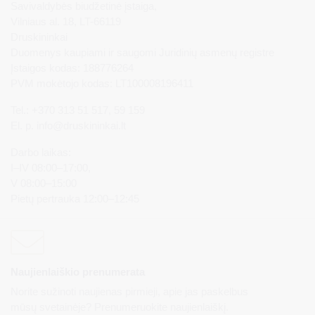
Savivaldybės biudžetinė įstaiga,
Vilniaus al. 18, LT-66119
Druskininkai
Duomenys kaupiami ir saugomi Juridinių asmenų registre
Įstaigos kodas: 188776264
PVM mokėtojo kodas: LT100008196411
Tel.: +370 313 51 517, 59 159
El. p.
info@druskininkai.lt
Darbo laikas:
I–IV 08:00–17:00,
V 08:00–15:00
Pietų pertrauka 12:00–12:45
Naujienlaiškio prenumerata
Norite sužinoti naujienas pirmieji, apie jas paskelbus
mūsų svetainėje? Prenumeruokite naujienlaiškį.