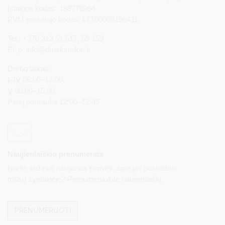
Įstaigos kodas: 188776264
PVM mokėtojo kodas: LT100008196411
Tel.: +370 313 51 517, 59 159
El. p.
info@druskininkai.lt
Darbo laikas:
I–IV 08:00–17:00,
V 08:00–15:00
Pietų pertrauka 12:00–12:45
Naujienlaiškio prenumerata
Norite sužinoti naujienas pirmieji, apie jas paskelbus
mūsų svetainėje? Prenumeruokite naujienlaiškį.
PRENUMERUOTI