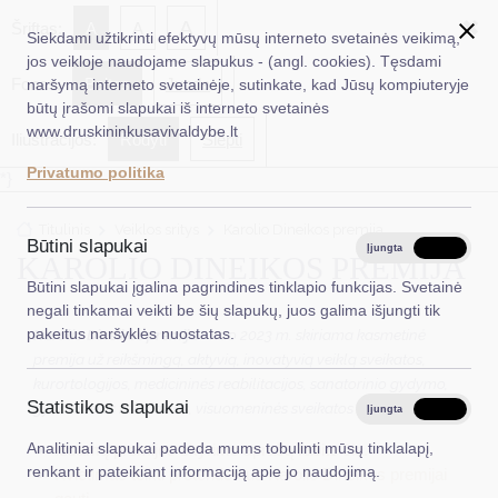
✖
A
Šriftas:
A
A
Siekdami užtikrinti efektyvų mūsų interneto svetainės veikimą,
jos veikloje naudojame slapukus - (angl. cookies). Tęsdami
Fonas:
Baltas
Juoda
naršymą interneto svetainėje, sutinkate, kad Jūsų kompiuteryje
EN
Ieškoti...
būtų įrašomi slapukai iš interneto svetainės
www.druskininkusavivaldybe.lt
Iliustracijos:
Rodyti
Slėpti
Taryba
Privatumo politika
*}
Meras
Titulinis
Veiklos sritys
Karolio Dineikos premija
Administracija
Būtini slapukai
Įjungta
Išjungta
KAROLIO DINEIKOS PREMIJA
Veiklos sritys
Būtini slapukai įgalina pagrindines tinklapio funkcijas. Svetainė
negali tinkamai veikti be šių slapukų, juos galima išjungti tik
Teisinė informacija
pakeitus naršyklės nuostatas.
Karolio Dineikos premija
- nuo 2023 m. skiriama kasmetinė
premija už reikšmingą, aktyvią, inovatyvią veiklą sveikatos,
Struktūra ir kontaktinė informacija
kurortologijos, medicininės reabilitacijos, sanatorinio gydymo,
Statistikos slapukai
gydomosios fizkultūros, visuomeninės sveikatos srityse.
Karjera
Įjungta
Išjungta
Analitiniai slapukai padeda mums tobulinti mūsų tinklalapį,
Išsamų premijos skyrimo aprašą rasite čia.
DUK
renkant ir pateikiant informaciją apie jo naudojimą.
Kvietimas teikti pretendentus Karolio Dineikos premijai
PASLAUGOS