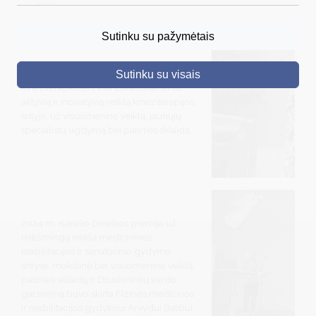
gauti
DRUSKININKAI
Sutinku su pažymėtais
SKELBIMAI
2025 m. premija skirta druskininkietei
Sutinku su visais
TURIZMAS
kineziterapeutei Linai Žukauskienei už
aktyvią ir inovatyvią veiklą kineziterapijos
VERSLAS
srityje, už visuomeninę veiklą, jaunųjų
specialistų ugdymą bei patirties sklaidą.
PROJEKTAI
ŠVIETIMAS
REGISTRACIJA
RENGINIAI
2024 m. Karolio Dineikos premija už
reikšmingą veiklą medicininės
reabilitacijos ir sanatorinio gydymo
srityse, mokslinę bei visuomeninę veiklą,
patirties sklaidą ir Druskininkų vardo
garsinimą buvo skirta Fizinės medicinos
ir reabilitacijos gydytojui Arvydui Balčiui.