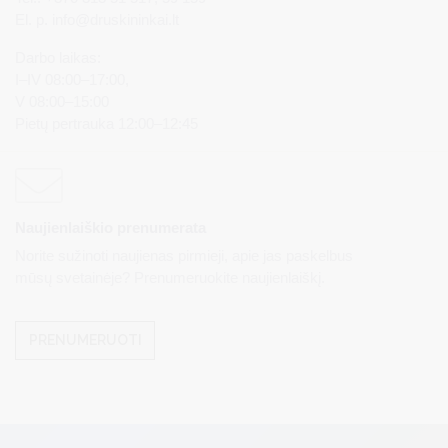
El. p.
info@druskininkai.lt
Darbo laikas:
I–IV 08:00–17:00,
V 08:00–15:00
Pietų pertrauka 12:00–12:45
Naujienlaiškio prenumerata
Norite sužinoti naujienas pirmieji, apie jas paskelbus
mūsų svetainėje? Prenumeruokite naujienlaiškį.
PRENUMERUOTI