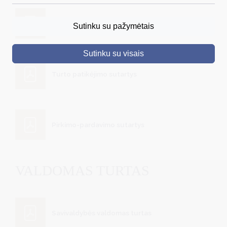
DRUSKININKAI
Panaudos sutartys
Sutinku su pažymėtais
SKELBIMAI
Sutinku su visais
TURIZMAS
Turto patikėjimo sutartys
VERSLAS
PROJEKTAI
ŠVIETIMAS
Pirkimo-pardavimo sutartys
REGISTRACIJA
RENGINIAI
VALDOMAS TURTAS
Savivaldybės valdomas turtas