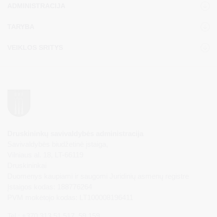
ADMINISTRACIJA
TARYBA
VEIKLOS SRITYS
Druskininkų savivaldybės administracija
Savivaldybės biudžetinė įstaiga,
Vilniaus al. 18, LT-66119
Druskininkai
Duomenys kaupiami ir saugomi Juridinių asmenų registre
Įstaigos kodas: 188776264
PVM mokėtojo kodas: LT100008196411
Tel.: +370 313 51 517, 59 159