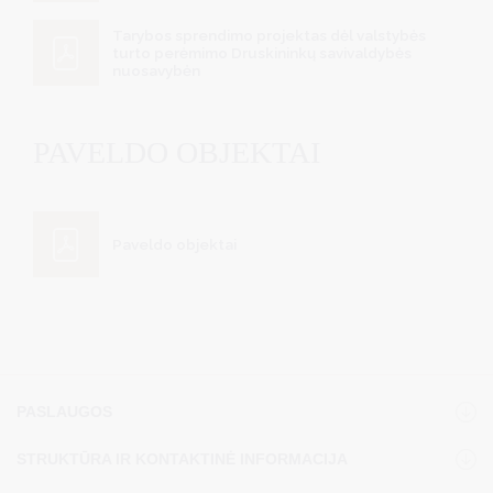
Tarybos sprendimo projektas dėl valstybės
turto perėmimo Druskininkų savivaldybės
nuosavybėn
PAVELDO OBJEKTAI
Paveldo objektai
PASLAUGOS
STRUKTŪRA IR KONTAKTINĖ INFORMACIJA