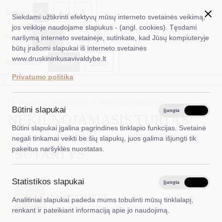
✖
A
Šriftas:
A
A
Siekdami užtikrinti efektyvų mūsų interneto svetainės veikimą,
jos veikloje naudojame slapukus - (angl. cookies). Tęsdami
Fonas:
Baltas
Juoda
naršymą interneto svetainėje, sutinkate, kad Jūsų kompiuteryje
EN
Ieškoti...
būtų įrašomi slapukai iš interneto svetainės
www.druskininkusavivaldybe.lt
Iliustracijos:
Rodyti
Slėpti
Taryba
Privatumo politika
*}
Meras
Titulinis
Veiklos sritys
Nekilnojamasis turtas
Administracija
Būtini slapukai
Įjungta
Išjungta
NEKILNOJAMASIS TURTAS
Veiklos sritys
Būtini slapukai įgalina pagrindines tinklapio funkcijas. Svetainė
negali tinkamai veikti be šių slapukų, juos galima išjungti tik
Teisinė informacija
pakeitus naršyklės nuostatas.
SUTARTYS
Struktūra ir kontaktinė informacija
Statistikos slapukai
Karjera
Įjungta
Išjungta
Nuomos sutartys
Analitiniai slapukai padeda mums tobulinti mūsų tinklalapį,
DUK
renkant ir pateikiant informaciją apie jo naudojimą.
PASLAUGOS