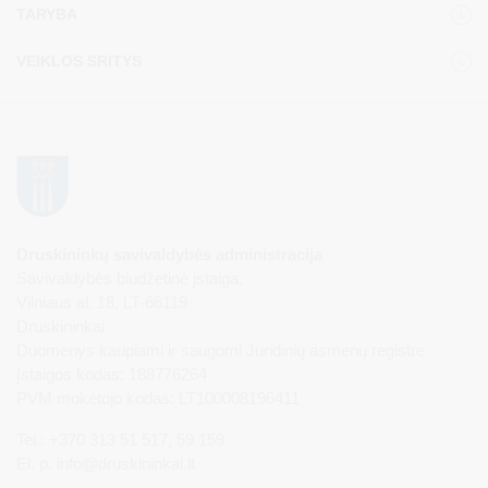
TARYBA
VEIKLOS SRITYS
Druskininkų savivaldybės administracija
Savivaldybės biudžetinė įstaiga,
Vilniaus al. 18, LT-66119
Druskininkai
Duomenys kaupiami ir saugomi Juridinių asmenų registre
Įstaigos kodas: 188776264
PVM mokėtojo kodas: LT100008196411
Tel.: +370 313 51 517, 59 159
El. p.
info@druskininkai.lt