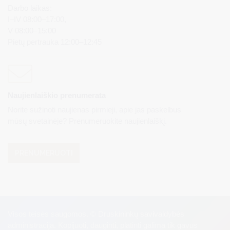
Darbo laikas:
I–IV 08:00–17:00,
V 08:00–15:00
Pietų pertrauka 12:00–12:45
Naujienlaiškio prenumerata
Norite sužinoti naujienas pirmieji, apie jas paskelbus
mūsų svetainėje? Prenumeruokite naujienlaiškį.
PRENUMERUOTI
Visos teisės saugomos. © Druskininkų savivaldybės
administracija. Kopijuoti, dauginti, platinti galima tik gavus