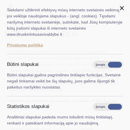
Siekdami užtikrinti efektyvų mūsų interneto svetainės veikimą,
jos veikloje naudojame slapukus - (angl. cookies). Tęsdami
naršymą interneto svetainėje, sutinkate, kad Jūsų kompiuteryje
EN
Ieškoti...
Titulinis
Veiklos sritys
Reikia pagalbos
būtų įrašomi slapukai iš interneto svetainės
REIKIA PAGALBOS
www.druskininkusavivaldybe.lt
Taryba
Privatumo politika
Meras
Druskininkų savivaldybė labai vertina piliečių pagalbą ir
tarpusavio bendradarbiavimą, taip prisidedant prie
Administracija
Būtini slapukai
bendruomenės socialinės, emocinės ir fizinės gerovės kūrimo.
Įjungta
Išjungta
Siekiant gerinti tarpusavio pagalbą, šioje skiltyje nurodome
Veiklos sritys
Būtini slapukai įgalina pagrindines tinklapio funkcijas. Svetainė
registracijos formą ieškantiems ir žinantiems kam reikia
negali tinkamai veikti be šių slapukų, juos galima išjungti tik
pagalbos (mažiau galimybių turintiems gyventojams, kuriems
Teisinė informacija
pakeitus naršyklės nuostatas.
reikalinga vienkartinė pagalba).
Struktūra ir kontaktinė informacija
Ieškote vienkartinės savanoriškos pagalbos? Žinote kam
Statistikos slapukai
Karjera
reikia pagalbos?
Įjungta
Išjungta
Analitiniai slapukai padeda mums tobulinti mūsų tinklalapį,
DUK
Registracijos forma ieškantiems pagalbos
renkant ir pateikiant informaciją apie jo naudojimą.
Daugiau informacijos tel.
+370 313 40 115
arba el.
PASLAUGOS