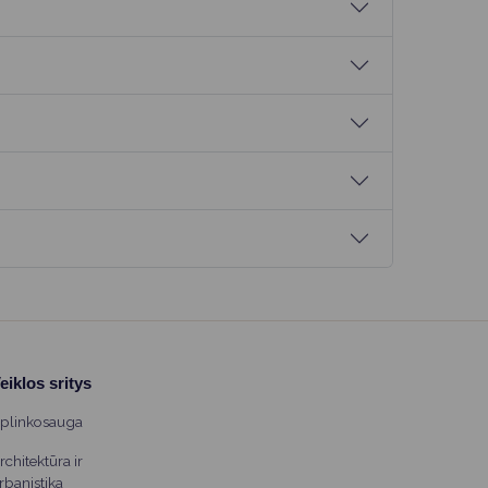
eiklos sritys
plinkosauga
rchitektūra ir
rbanistika