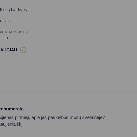
tliekų tvarkymas
ūstas
endruomeninė
eikla
prenumerata
aujienas pirmieji, apie jas paskelbus mūsų svetainėje?
ujienlaiškį.