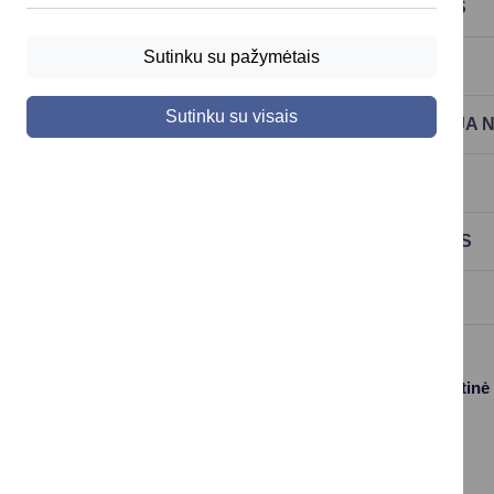
KOMPLEKSINĖS PASLAUGOS ŠEIMOMS
Sutinku su pažymėtais
ASMENINIO ASISTENTO PAGALBA
Sutinku su visais
SOCIALINĖ PRIEŽIŪRA IR REABILITACIJA
PASLAUGA „VAIKAS+“
PALYDĖJIMO PASLAUGA JAUNUOLIAMS
Paslaugos
Struktūra ir kontaktinė
informacija
Gyvenamosios
Asmenų
vietos deklaravimas
aptarnavimas
Civilinės būklės