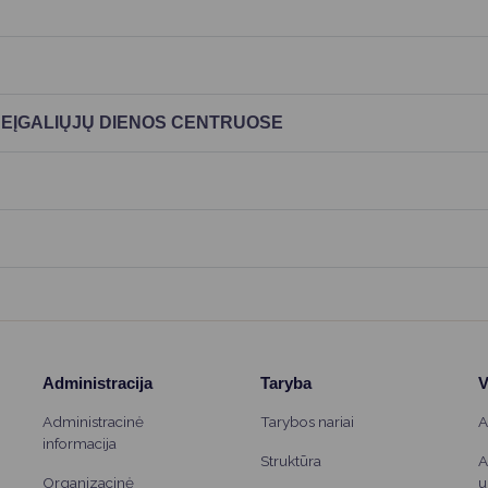
Vartotojų teisių apsauga
Pranešėjų apsauga
Asmens duomenų apsauga
 NEĮGALIŲJŲ DIENOS CENTRUOSE
Administracija
Taryba
V
Administracinė
Tarybos nariai
A
informacija
Struktūra
A
Organizacinė
u