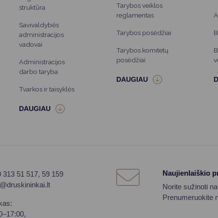
Tarybos veiklos
struktūra
reglamentas
A
Savivaldybės
Tarybos posėdžiai
B
administracijos
vadovai
Tarybos komitetų
B
posėdžiai
v
Administracijos
darbo taryba
Tvarkos ir taisyklės
Naujienlaiškio 
0 313 51 517, 59 159
o@druskininkai.lt
Norite sužinoti n
Prenumeruokite na
kas:
00–17:00,