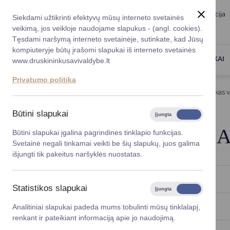
Taryba
Meras
Administracija
Siekdami užtikrinti efektyvų mūsų interneto svetainės
Karjera
DUK
veikimą, jos veikloje naudojame slapukus - (angl. cookies).
Registruokitės priėmi
Administracin
Tęsdami naršymą interneto svetainėje, sutinkate, kad Jūsų
kompiuteryje būtų įrašomi slapukai iš interneto svetainės
Darbotvarkė
Savivaldybės 
PASLAUGOS
DRUSKININKAI
www.druskininkusavivaldybe.lt
vadovai
Kontaktai
Privatumo politika
Planavimo do
Titulinis
Veiklos sritys
Socialinė parama
Viskas v
Vicemerai
Korupcijos pre
Būtini slapukai
Įjungta
Išjungta
Mero patarėja
Viešieji pirkim
SOCIALINĖS PASL
Būtini slapukai įgalina pagrindines tinklapio funkcijas.
Svetainė negali tinkamai veikti be šių slapukų, juos galima
Lygios galim
išjungti tik pakeitus naršyklės nuostatas.
Savivaldybės
VAIKŲ DIENOS SOCIALINĖ PRIEŽIŪRA
projektai
Statistikos slapukai
Įjungta
Išjungta
Finansų valdym
GLOBOS CENTRAS
Analitiniai slapukai padeda mums tobulinti mūsų tinklalapį,
renkant ir pateikiant informaciją apie jo naudojimą.
Organizacinė 