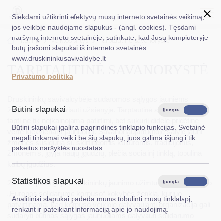
Siekdami užtikrinti efektyvų mūsų interneto svetainės veikimą,
jos veikloje naudojame slapukus - (angl. cookies). Tęsdami
naršymą interneto svetainėje, sutinkate, kad Jūsų kompiuteryje
EN
Ieškoti...
Titulinis
Veiklos sritys
Tarptautinė savanorystė
būtų įrašomi slapukai iš interneto svetainės
www.druskininkusavivaldybe.lt
TARPTAUTINĖ SAVANORYSTĖ
Taryba
Privatumo politika
Meras
Druskininkų savivaldybėje sudaromos sąlygos jauniems
Administracija
Būtini slapukai
žmonėms savanoriauti užsienyje. Tarptautinė savanorystė gali
Įjungta
Išjungta
tapti ne tik neįkainojama patirtimi, bet sukurti didelę pridėtinę
Veiklos sritys
Būtini slapukai įgalina pagrindines tinklapio funkcijas. Svetainė
vertę kiekvienam jaunuoliui. Savanoriaujant kitoje šalyje jauni
negali tinkamai veikti be šių slapukų, juos galima išjungti tik
žmonės susiduria su skirtingomis kultūromis, tradicijomis,
Teisinė informacija
pakeitus naršyklės nuostatas.
žmonėmis, įgyja naujų įgūdžių, plečia socialinį tinklą, tobulina
Struktūra ir kontaktinė informacija
kalbų įgūdžius.
Statistikos slapukai
Karjera
2022 m. pabaigoje Druskininkų jaunimo užimtumo centras gavo
Įjungta
Išjungta
„Europos solidarumo korpuso“ kokybės ženklą, kuriuo
Analitiniai slapukai padeda mums tobulinti mūsų tinklalapį,
DUK
patvirtinama, kad korpuso veikloje dalyvaujanti organizacija gali
renkant ir pateikiant informaciją apie jo naudojimą.
sudaryti būtinas sąlygas jaunuoliams dalyvauti solidarumo
PASLAUGOS