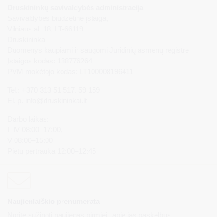
Druskininkų savivaldybės administracija
Savivaldybės biudžetinė įstaiga,
Vilniaus al. 18, LT-66119
Druskininkai
Duomenys kaupiami ir saugomi Juridinių asmenų registre
Įstaigos kodas: 188776264
PVM mokėtojo kodas: LT100008196411
Tel.: +370 313 51 517, 59 159
El. p.
info@druskininkai.lt
Darbo laikas:
I–IV 08:00–17:00,
V 08:00–15:00
Pietų pertrauka 12:00–12:45
Naujienlaiškio prenumerata
Norite sužinoti naujienas pirmieji, apie jas paskelbus