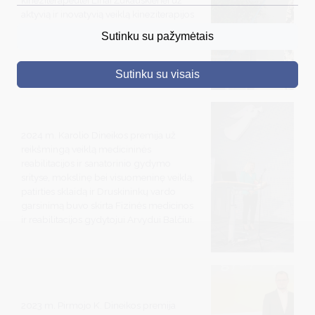
aktyvią ir inovatyvią veiklą kineziterapijos
DRUSKININKAI
srityje, už visuomeninę veiklą, jaunųjų
Sutinku su pažymėtais
specialistų ugdymą bei patirties sklaidą.
SKELBIMAI
Sutinku su visais
TURIZMAS
VERSLAS
2024 m. Karolio Dineikos premija už
PROJEKTAI
reikšmingą veiklą medicininės
ŠVIETIMAS
reabilitacijos ir sanatorinio gydymo
srityse, mokslinę bei visuomeninę veiklą,
REGISTRACIJA
patirties sklaidą ir Druskininkų vardo
garsinimą buvo skirta Fizinės medicinos
RENGINIAI
ir reabilitacijos gydytojui Arvydui Balčiui.
2023 m. Pirmojo K. Dineikos premija