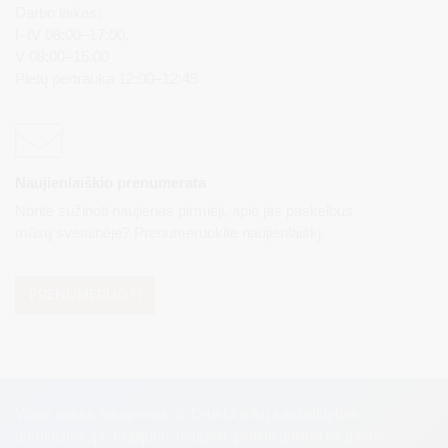
Darbo laikas:
I–IV 08:00–17:00,
V 08:00–15:00
Pietų pertrauka 12:00–12:45
Naujienlaiškio prenumerata
Norite sužinoti naujienas pirmieji, apie jas paskelbus
mūsų svetainėje? Prenumeruokite naujienlaiškį.
PRENUMERUOTI
Visos teisės saugomos. © Druskininkų savivaldybės
administracija. Kopijuoti, dauginti, platinti galima tik gavus