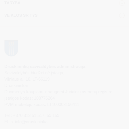
TARYBA
VEIKLOS SRITYS
Druskininkų savivaldybės administracija
Savivaldybės biudžetinė įstaiga,
Vilniaus al. 18, LT-66119
Druskininkai
Duomenys kaupiami ir saugomi Juridinių asmenų registre
Įstaigos kodas: 188776264
PVM mokėtojo kodas: LT100008196411
Tel.: +370 313 51 517, 59 159
El. p.
info@druskininkai.lt