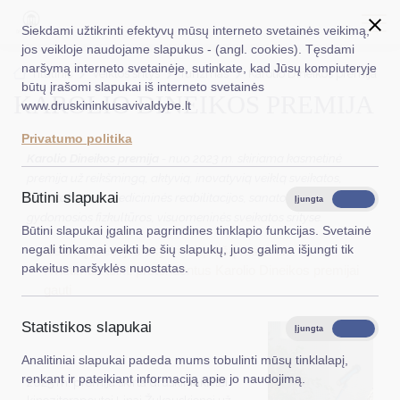
Siekdami užtikrinti efektyvų mūsų interneto svetainės veikimą,
jos veikloje naudojame slapukus - (angl. cookies). Tęsdami
naršymą interneto svetainėje, sutinkate, kad Jūsų kompiuteryje
EN
Ieškoti...
Titulinis
Veiklos sritys
Turizmas
Karolio Dineikos premija
būtų įrašomi slapukai iš interneto svetainės
KAROLIO DINEIKOS PREMIJA
www.druskininkusavivaldybe.lt
Taryba
Privatumo politika
Meras
Karolio Dineikos premija
- nuo 2023 m. skiriama kasmetinė
premija už reikšmingą, aktyvią, inovatyvią veiklą sveikatos,
Administracija
Būtini slapukai
kurortologijos, medicininės reabilitacijos, sanatorinio gydymo,
Įjungta
Išjungta
gydomosios fizkultūros, visuomeninės sveikatos srityse.
Veiklos sritys
Būtini slapukai įgalina pagrindines tinklapio funkcijas. Svetainė
negali tinkamai veikti be šių slapukų, juos galima išjungti tik
Išsamų premijos skyrimo aprašą rasite čia.
Teisinė informacija
pakeitus naršyklės nuostatas.
Kvietimas teikti pretendentus Karolio Dineikos premijai
gauti
Struktūra ir kontaktinė informacija
Statistikos slapukai
Karjera
Įjungta
Išjungta
Analitiniai slapukai padeda mums tobulinti mūsų tinklalapį,
DUK
renkant ir pateikiant informaciją apie jo naudojimą.
2025 m. premija skirta druskininkietei
PASLAUGOS
kineziterapeutei Linai Žukauskienei už