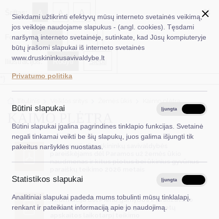
✖
A
Šriftas:
A
A
Siekdami užtikrinti efektyvų mūsų interneto svetainės veikimą,
jos veikloje naudojame slapukus - (angl. cookies). Tęsdami
Fonas:
Baltas
Juoda
naršymą interneto svetainėje, sutinkate, kad Jūsų kompiuteryje
EN
Ieškoti...
būtų įrašomi slapukai iš interneto svetainės
www.druskininkusavivaldybe.lt
Iliustracijos:
Rodyti
Slėpti
Taryba
Privatumo politika
*}
Meras
Titulinis
Veiklos sritys
Žemės ūkis
Kaimo plėtra
Administracija
Būtini slapukai
Įjungta
Išjungta
KAIMO PLĖTRA
Veiklos sritys
Būtini slapukai įgalina pagrindines tinklapio funkcijas. Svetainė
negali tinkamai veikti be šių slapukų, juos galima išjungti tik
Teisinė informacija
Informacija Druskininkų savivaldybės
pakeitus naršyklės nuostatas.
pareiškėjams dėl Paramos už žemės ūkio
Struktūra ir kontaktinė informacija
naudmenas ir kitus plotus bei ūkinius gyvūnus
paraiškų teikimo 2026 metais
Statistikos slapukai
Karjera
Įjungta
Išjungta
Analitiniai slapukai padeda mums tobulinti mūsų tinklalapį,
DUK
Informacija dėl Pieno gamybos ir realizavimo
metinių deklaracijų už 2025-2026 metų
renkant ir pateikiant informaciją apie jo naudojimą.
apskaitos laikotarpį teikimo
PASLAUGOS