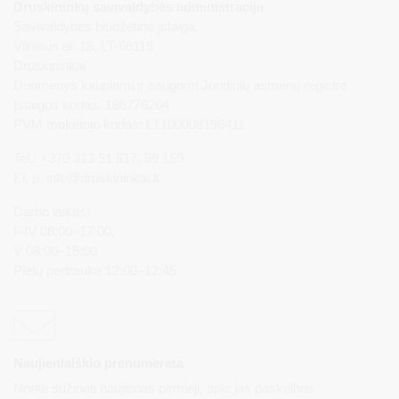
Druskininkų savivaldybės administracija
Savivaldybės biudžetinė įstaiga,
Vilniaus al. 18, LT-66119
Druskininkai
Duomenys kaupiami ir saugomi Juridinių asmenų registre
Įstaigos kodas: 188776264
PVM mokėtojo kodas: LT100008196411
Tel.: +370 313 51 517, 59 159
El. p.
info@druskininkai.lt
Darbo laikas:
I–IV 08:00–17:00,
V 08:00–15:00
Pietų pertrauka 12:00–12:45
Naujienlaiškio prenumerata
Norite sužinoti naujienas pirmieji, apie jas paskelbus