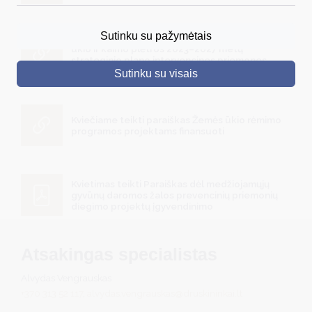
DRUSKININKAI
Sutinku su pažymėtais
Dėl Paramos paraiškų pagal Lietuvos žemės
ūkio ir kaimo plėtros 2023–2027 metų
SKELBIMAI
strateginio plano intervencines priemones
priėmimo 2026 metais tvarkaraščio patvirtinimo
Sutinku su visais
TURIZMAS
VERSLAS
Kviečiame teikti paraiškas Žemės ūkio rėmimo
programos projektams finansuoti
PROJEKTAI
ŠVIETIMAS
Kvietimas teikti Paraiškas dėl medžiojamųjų
REGISTRACIJA
gyvūnų daromos žalos prevencinių priemonių
diegimo projektų įgyvendinimo
RENGINIAI
Atsakingas specialistas
Alvydas Vengrauskas
+370 313 52 117
,
alvydas.vengrauskas@druskininkai.lt