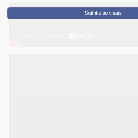
DRUSKININKAI
Sutinku su visais
SKELBIMAI
TURIZMAS
VERSLAS
PROJEKTAI
ŠVIETIMAS
REGISTRACIJA
RENGINIAI