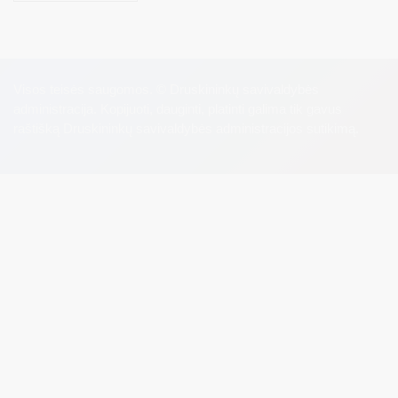
Visos teisės saugomos. © Druskininkų savivaldybės
administracija. Kopijuoti, dauginti, platinti galima tik gavus
raštišką Druskininkų savivaldybės administracijos sutikimą.