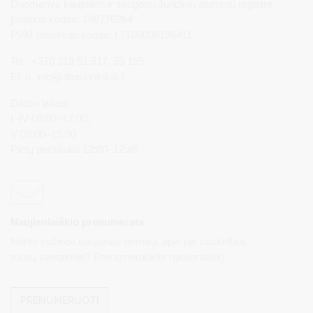
Duomenys kaupiami ir saugomi Juridinių asmenų registre
Įstaigos kodas: 188776264
PVM mokėtojo kodas: LT100008196411
Tel.: +370 313 51 517, 59 159
El. p.
info@druskininkai.lt
Darbo laikas:
I–IV 08:00–17:00,
V 08:00–15:00
Pietų pertrauka 12:00–12:45
Naujienlaiškio prenumerata
Norite sužinoti naujienas pirmieji, apie jas paskelbus
mūsų svetainėje? Prenumeruokite naujienlaiškį.
PRENUMERUOTI