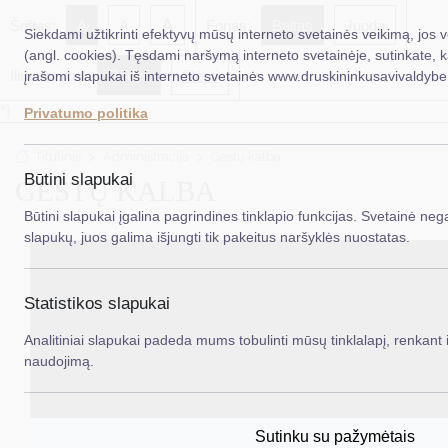
A
Šriftas:
A
A
Fonas:
Baltas
Juoda
Siekdami užtikrinti efektyvų mūsų interneto svetainės veikimą, jos 
(angl. cookies). Tęsdami naršymą interneto svetainėje, sutinkate, 
Iliustracijos:
Rodyti
Slėpti
įrašomi slapukai iš interneto svetainės www.druskininkusavivaldybe.
EN
Ieš
*}
Privatumo politika
Taryba
Titulinis
Administracija
Gestų kalba
Meras
Būtini slapukai
GESTŲ KALBA
Administracija
Būtini slapukai įgalina pagrindines tinklapio funkcijas. Svetainė nega
slapukų, juos galima išjungti tik pakeitus naršyklės nuostatas.
Veiklos sritys
Teisinė informacija
Statistikos slapukai
Struktūra ir kontaktinė informacija
Analitiniai slapukai padeda mums tobulinti mūsų tinklalapį, renkant i
naudojimą.
Karjera
DUK
Sutinku su pažymėtais
PASLAUGOS