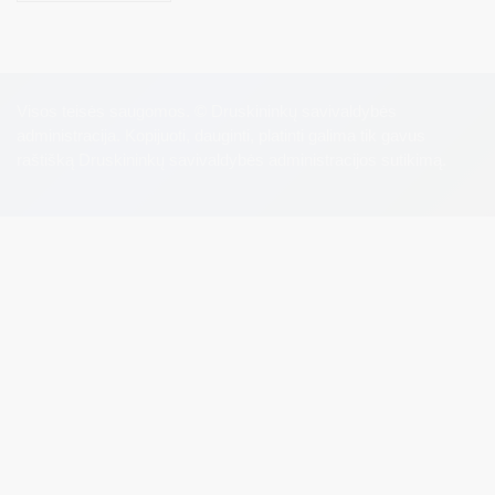
Visos teisės saugomos. © Druskininkų savivaldybės
administracija. Kopijuoti, dauginti, platinti galima tik gavus
raštišką Druskininkų savivaldybės administracijos sutikimą.