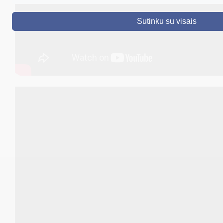
DRUSKININKAI
Sutinku su visais
SKELBIMAI
TURIZMAS
VERSLAS
PROJEKTAI
ŠVIETIMAS
REGISTRACIJA
RENGINIAI