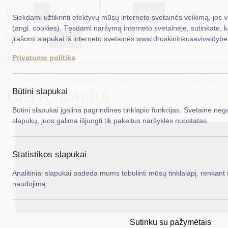
A
Šriftas:
A
A
Fonas:
Baltas
Juoda
Siekdami užtikrinti efektyvų mūsų interneto svetainės veikimą, jos 
(angl. cookies). Tęsdami naršymą interneto svetainėje, sutinkate, 
Iliustracijos:
Rodyti
Slėpti
įrašomi slapukai iš interneto svetainės www.druskininkusavivaldybe.
EN
Ieš
*}
Privatumo politika
Taryba
Titulinis
Administracija
Korupcijos prevencija
Gestų kalba
Meras
Būtini slapukai
GESTŲ KALBA
Administracija
Būtini slapukai įgalina pagrindines tinklapio funkcijas. Svetainė nega
slapukų, juos galima išjungti tik pakeitus naršyklės nuostatas.
Veiklos sritys
Teisinė informacija
Statistikos slapukai
Struktūra ir kontaktinė informacija
Analitiniai slapukai padeda mums tobulinti mūsų tinklalapį, renkant i
naudojimą.
Karjera
DUK
Sutinku su pažymėtais
PASLAUGOS