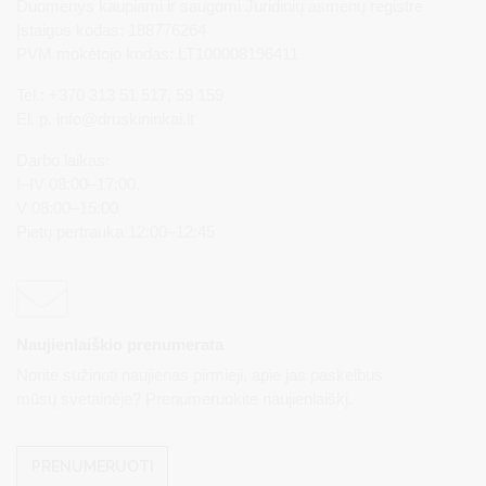
Duomenys kaupiami ir saugomi Juridinių asmenų registre
Įstaigos kodas: 188776264
PVM mokėtojo kodas: LT100008196411
Tel.: +370 313 51 517, 59 159
El. p.
info@druskininkai.lt
Darbo laikas:
I–IV 08:00–17:00,
V 08:00–15:00
Pietų pertrauka 12:00–12:45
Naujienlaiškio prenumerata
Norite sužinoti naujienas pirmieji, apie jas paskelbus
mūsų svetainėje? Prenumeruokite naujienlaiškį.
PRENUMERUOTI