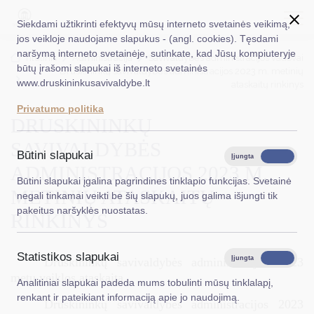
Siekdami užtikrinti efektyvų mūsų interneto svetainės veikimą,
jos veikloje naudojame slapukus - (angl. cookies). Tęsdami
naršymą interneto svetainėje, sutinkate, kad Jūsų kompiuteryje
EN
Ieškoti...
Titulinis
Administracija
Savivaldybės administracijos vadovai
būtų įrašomi slapukai iš interneto svetainės
Druskininkų savivaldybės administracijos 2023 m. metinių
www.druskininkusavivaldybe.lt
ataskaitų rinkinys
Taryba
Privatumo politika
DRUSKININKŲ
Meras
SAVIVALDYBĖS
Administracija
Būtini slapukai
Įjungta
Išjungta
ADMINISTRACIJOS 2023 M.
Veiklos sritys
Būtini slapukai įgalina pagrindines tinklapio funkcijas. Svetainė
METINIŲ ATASKAITŲ
negali tinkamai veikti be šių slapukų, juos galima išjungti tik
Teisinė informacija
pakeitus naršyklės nuostatas.
RINKINYS
Struktūra ir kontaktinė informacija
Statistikos slapukai
Karjera
Įjungta
Išjungta
Druskininkų savivaldybės administracijos 2023
metų veiklos ataskaita
Analitiniai slapukai padeda mums tobulinti mūsų tinklalapį,
DUK
renkant ir pateikiant informaciją apie jo naudojimą.
Druskininkų savivaldybės administracijos 2023
PASLAUGOS