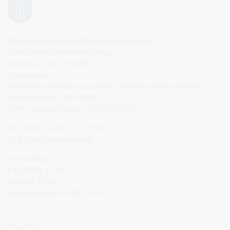
Druskininkų savivaldybės administracija
Savivaldybės biudžetinė įstaiga,
Vilniaus al. 18, LT-66119
Druskininkai
Duomenys kaupiami ir saugomi Juridinių asmenų registre
Įstaigos kodas: 188776264
PVM mokėtojo kodas: LT100008196411
Tel.: +370 313 51 517, 59 159
El. p.
info@druskininkai.lt
Darbo laikas:
I–IV 08:00–17:00,
V 08:00–15:00
Pietų pertrauka 12:00–12:45