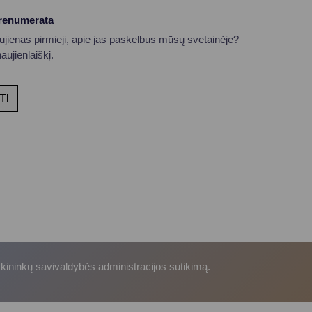
prenumerata
aujienas pirmieji, apie jas paskelbus mūsų svetainėje?
ujienlaiškį.
TI
skininkų savivaldybės administracijos sutikimą.