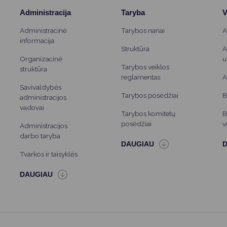
Administracija
Taryba
V
Administracinė
Tarybos nariai
A
informacija
Struktūra
A
Organizacinė
u
Tarybos veiklos
struktūra
reglamentas
A
Savivaldybės
Tarybos posėdžiai
B
administracijos
vadovai
Tarybos komitetų
B
posėdžiai
v
Administracijos
darbo taryba
Tvarkos ir taisyklės