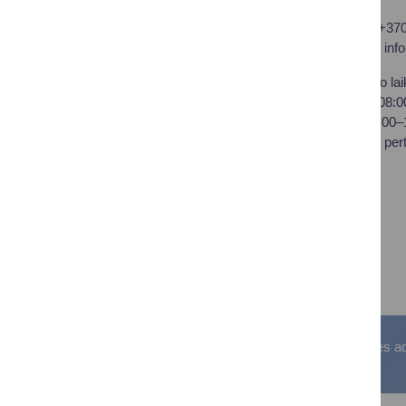
Druskininkų savivaldybės
Tel.: +37
administracija
El. p.
inf
Savivaldybės biudžetinė
Darbo lai
įstaiga,
I–IV 08:
Vilniaus al. 18, LT-66119
V 08:00
Druskininkai
Pietų per
Duomenys kaupiami ir
saugomi Juridinių asmenų
registre
Įstaigos kodas: 188776264
PVM mokėtojo kodas:
LT100008196411
Visos teisės saugomos. © Druskininkų savivaldybės admin