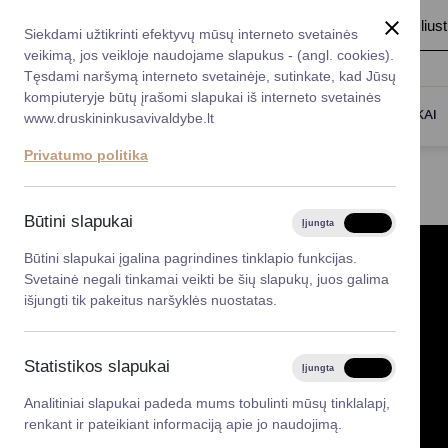
A
Šriftas:
A
A
Fonas:
Baltas
Juoda
Ilius
Taryba
Meras
Administracija
Siekdami užtikrinti efektyvų mūsų interneto svetainės
Karjera
DUK
veikimą, jos veikloje naudojame slapukus - (angl. cookies).
*}
Registruokitės priėmi
Administracin
Tęsdami naršymą interneto svetainėje, sutinkate, kad Jūsų
kompiuteryje būtų įrašomi slapukai iš interneto svetainės
Titulinis
Druskininkai
Atributika
Gestų kalba
Darbotvarkė
Savivaldybės 
PASLAUGOS
DRUSKININKAI
www.druskininkusavivaldybe.lt
vadovai
Kontaktai
GESTŲ KALBA
Privatumo politika
Planavimo do
Vicemerai
Korupcijos pre
Būtini slapukai
Įjungta
Išjungta
Mero patarėja
Viešieji pirkim
Būtini slapukai įgalina pagrindines tinklapio funkcijas.
Svetainė negali tinkamai veikti be šių slapukų, juos galima
Lygios galim
išjungti tik pakeitus naršyklės nuostatas.
Savivaldybės
projektai
Statistikos slapukai
Įjungta
Išjungta
Finansų valdym
Analitiniai slapukai padeda mums tobulinti mūsų tinklalapį,
renkant ir pateikiant informaciją apie jo naudojimą.
Organizacinė 