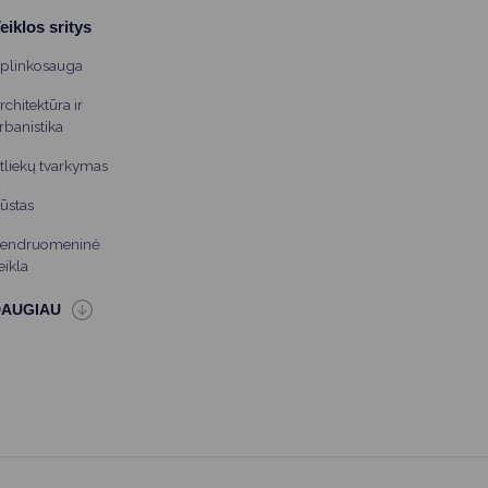
eiklos sritys
plinkosauga
rchitektūra ir
rbanistika
tliekų tvarkymas
ūstas
endruomeninė
eikla