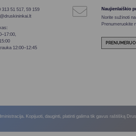
Naujienlaiškio 
0 313 51 517, 59 159
o@druskininkai.lt
Norite sužinoti n
Prenumeruokite na
kas:
00–17:00,
–15:00
PRENUMERUO
trauka 12:00–12:45
istracija. Kopijuoti, dauginti, platinti galima tik gavus raštišką Dru