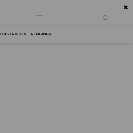
✖
EN
Ieškoti...
EGISTRACIJA
RENGINIAI