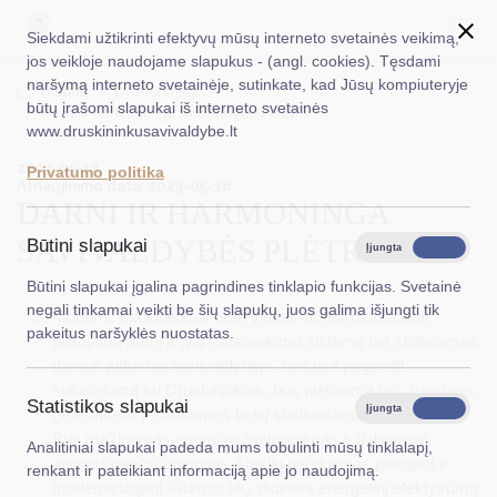
Siekdami užtikrinti efektyvų mūsų interneto svetainės veikimą,
jos veikloje naudojame slapukus - (angl. cookies). Tęsdami
naršymą interneto svetainėje, sutinkate, kad Jūsų kompiuteryje
EN
Ieškoti...
Titulinis
Druskininkai
būtų įrašomi slapukai iš interneto svetainės
Darni ir harmoninga savivaldybės plėtra
www.druskininkusavivaldybe.lt
Taryba
2023-05-17
Privatumo politika
Atnaujinimo data: 2023-05-18
Meras
DARNI IR HARMONINGA
Administracija
SAVIVALDYBĖS PLĖTRA
Būtini slapukai
Įjungta
Išjungta
Veiklos sritys
Būtini slapukai įgalina pagrindines tinklapio funkcijas. Svetainė
negali tinkamai veikti be šių slapukų, juos galima išjungti tik
Moderni, ekologiška ir tvari viešoji infrastruktūra Bus
Teisinė informacija
pakeitus naršyklės nuostatas.
plėtojama darni ir tvari susisiekimo sistema bei skatinamas
Struktūra ir kontaktinė informacija
darnus judumas savivaldybėje. Siekiant pagerinti
susisiekimą su Druskininkais, bus plėtojama oro, vandens,
Statistikos slapukai
Karjera
Įjungta
Išjungta
geležinkelio ir sausumos kelių susisiekimo infrastruktūra.
Bus mažinamas energijos suvartojimas ir didinamas
Analitiniai slapukai padeda mums tobulinti mūsų tinklalapį,
DUK
atsinaujinančių energijos išteklių naudojimas plėtojant ir
renkant ir pateikiant informaciją apie jo naudojimą.
modernizuojant šilumos ūkį, didinant energetinį efektyvumą
PASLAUGOS