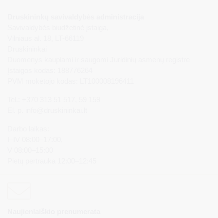
Druskininkų savivaldybės administracija
Savivaldybės biudžetinė įstaiga,
Vilniaus al. 18, LT-66119
Druskininkai
Duomenys kaupiami ir saugomi Juridinių asmenų registre
Įstaigos kodas: 188776264
PVM mokėtojo kodas: LT100008196411
Tel.: +370 313 51 517, 59 159
El. p.
info@druskininkai.lt
Darbo laikas:
I–IV 08:00–17:00,
V 08:00–15:00
Pietų pertrauka 12:00–12:45
Naujienlaiškio prenumerata