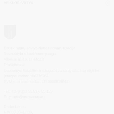
VEIKLOS SRITYS
Druskininkų savivaldybės administracija
Savivaldybės biudžetinė įstaiga,
Vilniaus al. 18, LT-66119
Druskininkai
Duomenys kaupiami ir saugomi Juridinių asmenų registre
Įstaigos kodas: 188776264
PVM mokėtojo kodas: LT100008196411
Tel.: +370 313 51 517, 59 159
El. p.
info@druskininkai.lt
Darbo laikas:
I–IV 08:00–17:00,