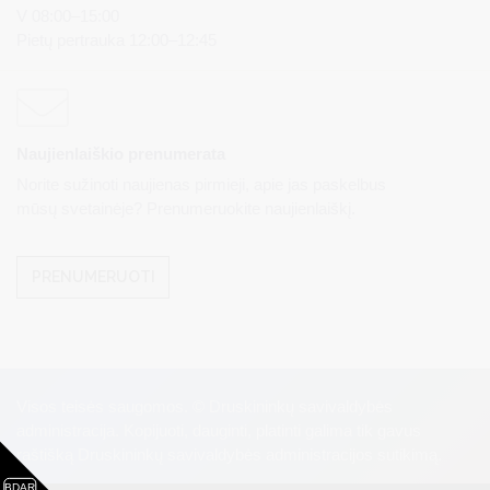
V 08:00–15:00
Pietų pertrauka 12:00–12:45
Naujienlaiškio prenumerata
Norite sužinoti naujienas pirmieji, apie jas paskelbus
mūsų svetainėje? Prenumeruokite naujienlaiškį.
PRENUMERUOTI
Visos teisės saugomos. © Druskininkų savivaldybės
administracija. Kopijuoti, dauginti, platinti galima tik gavus
raštišką Druskininkų savivaldybės administracijos sutikimą.
BDAR