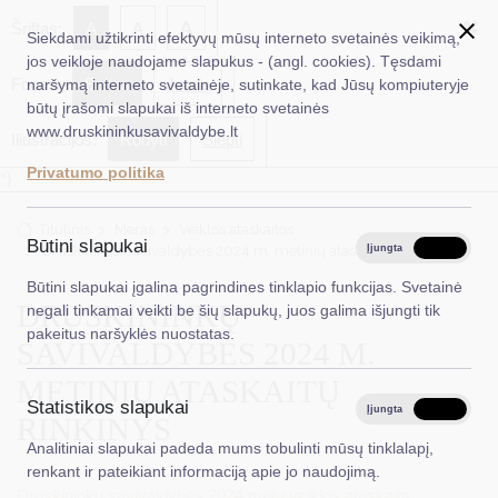
✖
A
Šriftas:
A
A
Siekdami užtikrinti efektyvų mūsų interneto svetainės veikimą,
jos veikloje naudojame slapukus - (angl. cookies). Tęsdami
Fonas:
Baltas
Juoda
naršymą interneto svetainėje, sutinkate, kad Jūsų kompiuteryje
EN
Ieškoti...
būtų įrašomi slapukai iš interneto svetainės
www.druskininkusavivaldybe.lt
Iliustracijos:
Rodyti
Slėpti
Taryba
Privatumo politika
*}
Meras
Titulinis
Meras
Veiklos ataskaitos
Administracija
Būtini slapukai
Druskininkų savivaldybės 2024 m. metinių ataskaitų rinkinys
Įjungta
Išjungta
Veiklos sritys
Būtini slapukai įgalina pagrindines tinklapio funkcijas. Svetainė
DRUSKININKŲ
negali tinkamai veikti be šių slapukų, juos galima išjungti tik
Teisinė informacija
pakeitus naršyklės nuostatas.
SAVIVALDYBĖS 2024 M.
Struktūra ir kontaktinė informacija
METINIŲ ATASKAITŲ
Statistikos slapukai
Karjera
Įjungta
Išjungta
RINKINYS
Analitiniai slapukai padeda mums tobulinti mūsų tinklalapį,
DUK
renkant ir pateikiant informaciją apie jo naudojimą.
Druskininkų savivaldybės 2024 metų veiklos ataskaita
PASLAUGOS