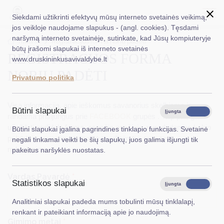
Siekdami užtikrinti efektyvų mūsų interneto svetainės veikimą,
jos veikloje naudojame slapukus - (angl. cookies). Tęsdami
naršymą interneto svetainėje, sutinkate, kad Jūsų kompiuteryje
EN
Ieškoti...
Titulinis
Registracijos forma noriu padėti
būtų įrašomi slapukai iš interneto svetainės
REGISTRACIJOS FORMA
www.druskininkusavivaldybe.lt
Taryba
NORIU PADĖTI
Privatumo politika
Meras
Visa informacija, apie ieškomus savanorius skelbiama ir
Administracija
Būtini slapukai
Įjungta
Išjungta
randama prisijungus prie
FACEBOOK
grupės . Taip pat, gali
Veiklos sritys
užpildyti nedidelę formą, esančią apačioje, nurodydamas kokio
Būtini slapukai įgalina pagrindines tinklapio funkcijas. Svetainė
pobūdžio savanoryste norėtum užsiimti ir mes tave
negali tinkamai veikti be šių slapukų, juos galima išjungti tik
Teisinė informacija
nukreipsime.
pakeitus naršyklės nuostatas.
Struktūra ir kontaktinė informacija
Vardas,Pavardė
*
Statistikos slapukai
Karjera
Įjungta
Išjungta
Analitiniai slapukai padeda mums tobulinti mūsų tinklalapį,
DUK
renkant ir pateikiant informaciją apie jo naudojimą.
Gimimo metai
*
PASLAUGOS