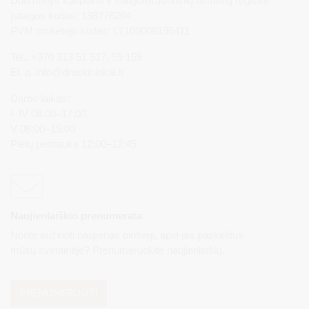
Duomenys kaupiami ir saugomi Juridinių asmenų registre
Įstaigos kodas: 188776264
PVM mokėtojo kodas: LT100008196411
Tel.: +370 313 51 517, 59 159
El. p.
info@druskininkai.lt
Darbo laikas:
I–IV 08:00–17:00,
V 08:00–15:00
Pietų pertrauka 12:00–12:45
Naujienlaiškio prenumerata
Norite sužinoti naujienas pirmieji, apie jas paskelbus
mūsų svetainėje? Prenumeruokite naujienlaiškį.
PRENUMERUOTI