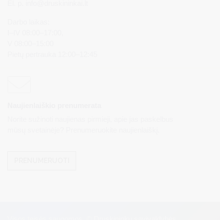
El. p.
info@druskininkai.lt
Darbo laikas:
I–IV 08:00–17:00,
V 08:00–15:00
Pietų pertrauka 12:00–12:45
Naujienlaiškio prenumerata
Norite sužinoti naujienas pirmieji, apie jas paskelbus
mūsų svetainėje? Prenumeruokite naujienlaiškį.
PRENUMERUOTI
Visos teisės saugomos. © Druskininkų savivaldybės