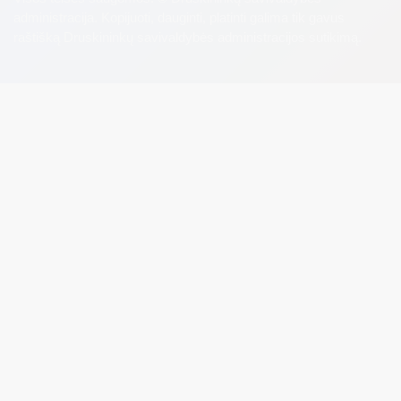
administracija. Kopijuoti, dauginti, platinti galima tik gavus
raštišką Druskininkų savivaldybės administracijos sutikimą.