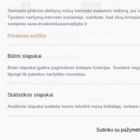
A
Šriftas:
A
A
Fonas:
Baltas
Juoda
Ilius
Siekdami užtikrinti efektyvų mūsų interneto svetainės veikimą, jos 
Tęsdami naršymą interneto svetainėje, sutinkate, kad Jūsų kompiute
*}
svetainės www.druskininkusavivaldybe.lt
EN
Titulinis
Struktūra ir kontaktinė informacija
Seniūnijos
Privatumo politika
Viečiūnų seniūnija
Bendruomenės
Taryba
Meras
BENDRUOMENĖS
Būtini slapukai
Administracija
Būtini slapukai įgalina pagrindines tinklapio funkcijas. Svetainė nega
išjungti tik pakeitus naršyklės nuostatas.
Veiklos sritys
Bendruomenė
Pirmininkas
Adresas
El. paštas
Teisinė informacija
Statistikos slapukai
Jaskonių ir
Jaskonių g.
Naujasodės
Struktūra ir kontaktinė informacija
Juozas Sadauskas
21, Jaskonių
Jaskoniunau
Analitiniai slapukai padeda mums tobulinti mūsų tinklalapį, renkant i
kaimų
k.
Karjera
bendruomenė
Neravų kaimo
Gojaus g. 7,
DUK
Rasa Vaisietienė
rasa.vaisieti
Sutinku su pažymėt
bendruomenė
Neravų k.
PASLAUGOS