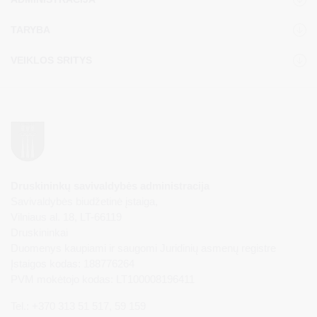
TARYBA
VEIKLOS SRITYS
Druskininkų savivaldybės administracija
Savivaldybės biudžetinė įstaiga,
Vilniaus al. 18, LT-66119
Druskininkai
Duomenys kaupiami ir saugomi Juridinių asmenų registre
Įstaigos kodas: 188776264
PVM mokėtojo kodas: LT100008196411
Tel.: +370 313 51 517, 59 159