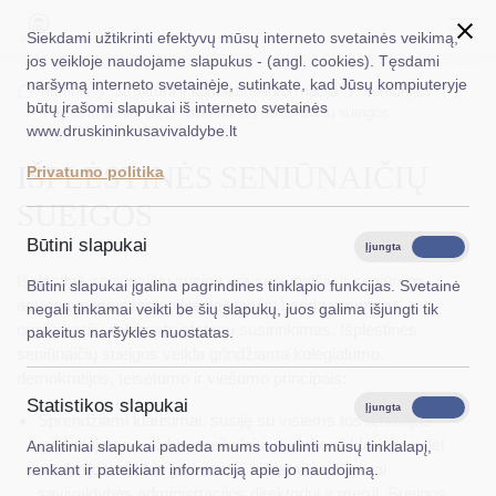
Siekdami užtikrinti efektyvų mūsų interneto svetainės veikimą,
jos veikloje naudojame slapukus - (angl. cookies). Tęsdami
naršymą interneto svetainėje, sutinkate, kad Jūsų kompiuteryje
EN
Ieškoti...
Titulinis
Struktūra ir kontaktinė informacija
Seniūnijos
būtų įrašomi slapukai iš interneto svetainės
Viečiūnų seniūnija
Išplėstinės seniūnaičių sueigos
www.druskininkusavivaldybe.lt
Taryba
IŠPLĖSTINĖS SENIŪNAIČIŲ
Privatumo politika
Meras
SUEIGOS
Administracija
Būtini slapukai
Įjungta
Išjungta
Veiklos sritys
Išplėstinė seniūnaičių sueiga yra seniūnaičių ir seniūnijos
Būtini slapukai įgalina pagrindines tinklapio funkcijas. Svetainė
aptarnaujamoje teritorijoje veikiančių bendruomeninių
negali tinkamai veikti be šių slapukų, juos galima išjungti tik
Teisinė informacija
organizacijų deleguotų atstovų susirinkimas. Išplėstinės
pakeitus naršyklės nuostatas.
seniūnaičių sueigos veikla grindžiama kolegialumo,
Struktūra ir kontaktinė informacija
demokratijos, teisėtumo ir viešumo principais:
Statistikos slapukai
Karjera
Įjungta
Išjungta
Sprendžiami klausimai, susiję su visiems tos teritorijos
gyventojams svarbiais reikalais, svarstomi klausimai dėl
Analitiniai slapukai padeda mums tobulinti mūsų tinklalapį,
DUK
seniūnijos veiklos gerinimo ir teikiami pasiūlymai
renkant ir pateikiant informaciją apie jo naudojimą.
savivaldybės administracijos direktoriui ir merui. Sueigos
PASLAUGOS