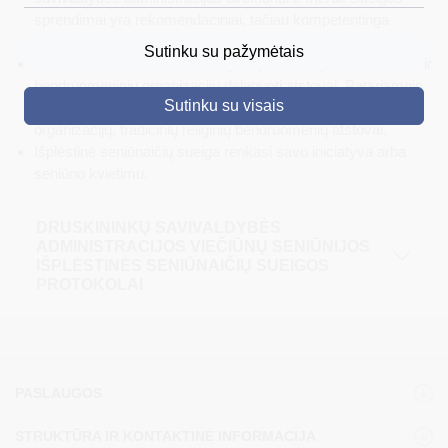
sprendimai yra rekomendaciniai, tačiau kompetentinga
DRUSKININKAI
savivaldybės institucija privalo juos įvertinti
Sutinku su pažymėtais
Sprendimo priėmimo teise dalyvauja seniūnijos seniūnaičiai ir
SKELBIMAI
bendruomeninių organizacijų deleguoti atstovai. Patariamojo
Sutinku su visais
balso teise gali dalyvauti veikiančių nevyriausybinių
TURIZMAS
organizacijų, tradicinių religinių bendruomenių atstovai.
Išplėstinė seniūnaičių sueiga renkasi savo iniciatyva arba
VERSLAS
seniūno kvietimu.
PROJEKTAI
DRUSKININKŲ SAVIVALDYBĖS
ŠVIETIMAS
ADMINISTRACIJOS VIEČIŪNŲ SENIŪNIJOS
IŠPLĖSTINĖS SENIŪNAIČIŲ SUEIGOS
REGISTRACIJA
PROTOKOLAI
RENGINIAI
PASLAUGOS
STRUKTŪRA IR KONTAKTINĖ INFORMACIJA