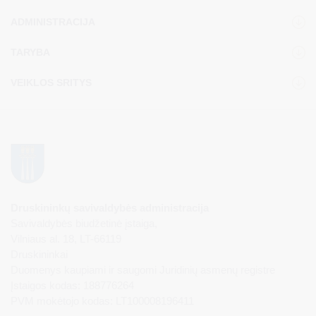
ADMINISTRACIJA
TARYBA
VEIKLOS SRITYS
Druskininkų savivaldybės administracija
Savivaldybės biudžetinė įstaiga,
Vilniaus al. 18, LT-66119
Druskininkai
Duomenys kaupiami ir saugomi Juridinių asmenų registre
Įstaigos kodas: 188776264
PVM mokėtojo kodas: LT100008196411