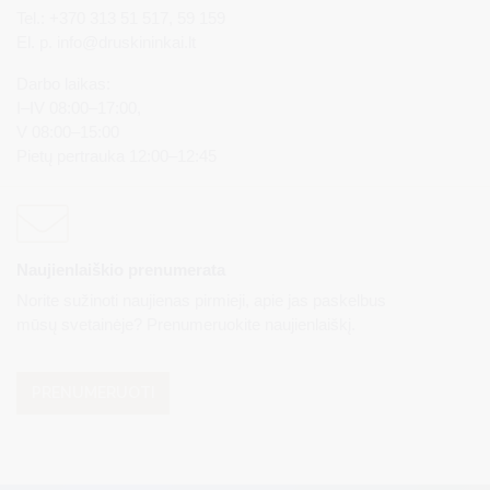
Tel.: +370 313 51 517, 59 159
El. p.
info@druskininkai.lt
Darbo laikas:
I–IV 08:00–17:00,
V 08:00–15:00
Pietų pertrauka 12:00–12:45
Naujienlaiškio prenumerata
Norite sužinoti naujienas pirmieji, apie jas paskelbus
mūsų svetainėje? Prenumeruokite naujienlaiškį.
PRENUMERUOTI