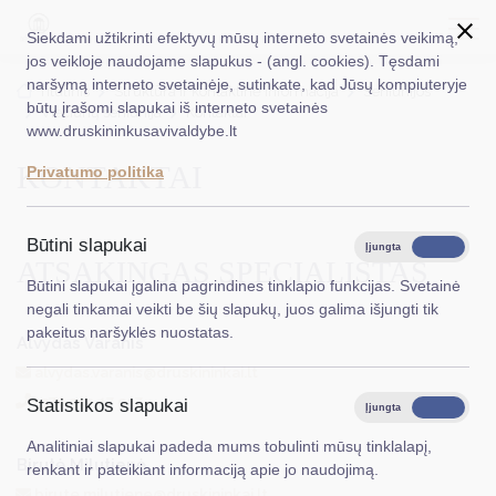
Siekdami užtikrinti efektyvų mūsų interneto svetainės veikimą,
jos veikloje naudojame slapukus - (angl. cookies). Tęsdami
naršymą interneto svetainėje, sutinkate, kad Jūsų kompiuteryje
EN
Ieškoti...
Titulinis
Struktūra ir kontaktinė informacija
Seniūnijos
būtų įrašomi slapukai iš interneto svetainės
Viečiūnų seniūnija
Kontaktai
www.druskininkusavivaldybe.lt
Taryba
KONTAKTAI
Privatumo politika
Meras
Administracija
Būtini slapukai
Įjungta
Išjungta
ATSAKINGAS SPECIALISTAS
Veiklos sritys
Būtini slapukai įgalina pagrindines tinklapio funkcijas. Svetainė
negali tinkamai veikti be šių slapukų, juos galima išjungti tik
Teisinė informacija
pakeitus naršyklės nuostatas.
Alvydas Varanis
Struktūra ir kontaktinė informacija
alvydas.varanis@druskininkai.lt
+370 313 47 917
Statistikos slapukai
Karjera
Įjungta
Išjungta
Analitiniai slapukai padeda mums tobulinti mūsų tinklalapį,
DUK
Birutė Milutienė
renkant ir pateikiant informaciją apie jo naudojimą.
PASLAUGOS
birute.milutiene@druskininkai.lt