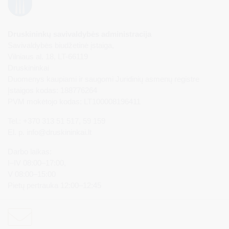
Druskininkų savivaldybės administracija
Savivaldybės biudžetinė įstaiga,
Vilniaus al. 18, LT-66119
Druskininkai
Duomenys kaupiami ir saugomi Juridinių asmenų registre
Įstaigos kodas: 188776264
PVM mokėtojo kodas: LT100008196411
Tel.: +370 313 51 517, 59 159
El. p.
info@druskininkai.lt
Darbo laikas:
I–IV 08:00–17:00,
V 08:00–15:00
Pietų pertrauka 12:00–12:45