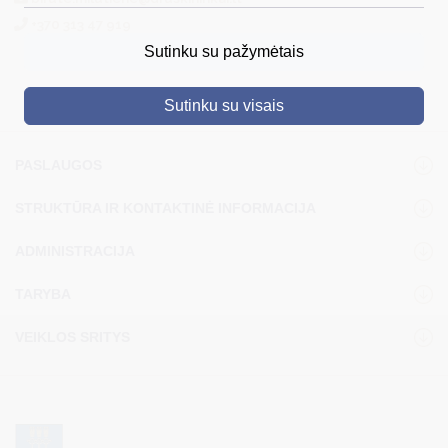
+370 313 47 919
DRUSKININKAI
Sutinku su pažymėtais
SKELBIMAI
Sutinku su visais
TURIZMAS
VERSLAS
PASLAUGOS
PROJEKTAI
STRUKTŪRA IR KONTAKTINĖ INFORMACIJA
ŠVIETIMAS
ADMINISTRACIJA
REGISTRACIJA
TARYBA
RENGINIAI
VEIKLOS SRITYS