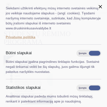
Siekdami užtikrinti efektyvų mūsų interneto svetainės veikimą,
jos veikloje naudojame slapukus - (angl. cookies). Tęsdami
naršymą interneto svetainėje, sutinkate, kad Jūsų kompiuteryje
EN
Ieškoti...
Titulinis
Švietimas
Studentų rėmimo programa
būtų įrašomi slapukai iš interneto svetainės
www.druskininkusavivaldybe.lt
STUDENTŲ RĖMIMO
Taryba
Privatumo politika
PROGRAMA
Meras
Administracija
Būtini slapukai
Įjungta
Išjungta
Veiklos sritys
Būtini slapukai įgalina pagrindines tinklapio funkcijas. Svetainė
negali tinkamai veikti be šių slapukų, juos galima išjungti tik
Teisinė informacija
pakeitus naršyklės nuostatas.
Struktūra ir kontaktinė informacija
Statistikos slapukai
Karjera
Įjungta
Išjungta
Analitiniai slapukai padeda mums tobulinti mūsų tinklalapį,
DUK
renkant ir pateikiant informaciją apie jo naudojimą.
PASLAUGOS