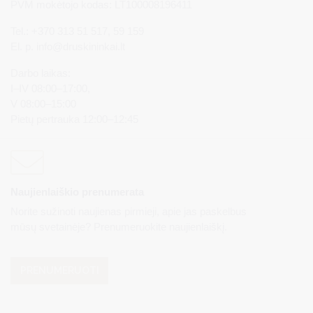
PVM mokėtojo kodas: LT100008196411
Tel.: +370 313 51 517, 59 159
El. p.
info@druskininkai.lt
Darbo laikas:
I–IV 08:00–17:00,
V 08:00–15:00
Pietų pertrauka 12:00–12:45
Naujienlaiškio prenumerata
Norite sužinoti naujienas pirmieji, apie jas paskelbus
mūsų svetainėje? Prenumeruokite naujienlaiškį.
PRENUMERUOTI