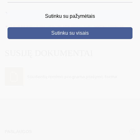
DRUSKININKAI
Druskininkų savivaldybės studentų rėmimo programos
Sutinku su pažymėtais
tvarkos aprašas
SKELBIMAI
Druskininkų savivaldybei reikalingų specialybių sąrašas
Sutinku su visais
TURIZMAS
VERSLAS
SUSIJĘ DOKUMENTAI
PROJEKTAI
ŠVIETIMAS
Studentų rėmimo programa prašymo forma
REGISTRACIJA
RENGINIAI
PASLAUGOS