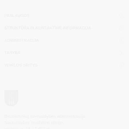
PASLAUGOS
STRUKTŪRA IR KONTAKTINĖ INFORMACIJA
ADMINISTRACIJA
TARYBA
VEIKLOS SRITYS
Druskininkų savivaldybės administracija
Savivaldybės biudžetinė įstaiga,
Vilniaus al. 18, LT-66119