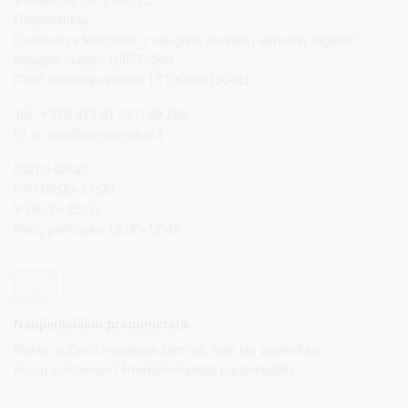
Druskininkai
Duomenys kaupiami ir saugomi Juridinių asmenų registre
Įstaigos kodas: 188776264
PVM mokėtojo kodas: LT100008196411
Tel.: +370 313 51 517, 59 159
El. p.
info@druskininkai.lt
Darbo laikas:
I–IV 08:00–17:00,
V 08:00–15:00
Pietų pertrauka 12:00–12:45
Naujienlaiškio prenumerata
Norite sužinoti naujienas pirmieji, apie jas paskelbus
mūsų svetainėje? Prenumeruokite naujienlaiškį.