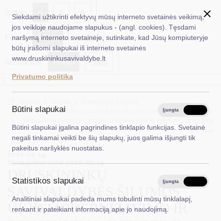
✖
A
Šriftas:
A
A
Siekdami užtikrinti efektyvų mūsų interneto svetainės veikimą,
jos veikloje naudojame slapukus - (angl. cookies). Tęsdami
Fonas:
Baltas
Juoda
naršymą interneto svetainėje, sutinkate, kad Jūsų kompiuteryje
EN
Ieškoti...
būtų įrašomi slapukai iš interneto svetainės
www.druskininkusavivaldybe.lt
Iliustracijos:
Rodyti
Slėpti
Taryba
Privatumo politika
*}
Meras
Titulinis
Taryba
Komisijos ir tarybos
Administracija
Būtini slapukai
Druskininkų savivaldybės šilumos ūkio modernizavimo ir
Įjungta
Išjungta
renovavimo sutartimi prisiimtų įsipareigojimų vykdymo priežiūros
Veiklos sritys
Būtini slapukai įgalina pagrindines tinklapio funkcijas. Svetainė
komisija
negali tinkamai veikti be šių slapukų, juos galima išjungti tik
Teisinė informacija
pakeitus naršyklės nuostatas.
2026-05-19
Struktūra ir kontaktinė informacija
Atnaujinimo data: 2026-05-19
DRUSKININKŲ
Statistikos slapukai
Karjera
Įjungta
Išjungta
SAVIVALDYBĖS ŠILUMOS
Analitiniai slapukai padeda mums tobulinti mūsų tinklalapį,
DUK
ŪKIO MODERNIZAVIMO IR
renkant ir pateikiant informaciją apie jo naudojimą.
PASLAUGOS