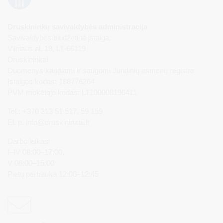
Druskininkų savivaldybės administracija
Savivaldybės biudžetinė įstaiga,
Vilniaus al. 18, LT-66119
Druskininkai
Duomenys kaupiami ir saugomi Juridinių asmenų registre
Įstaigos kodas: 188776264
PVM mokėtojo kodas: LT100008196411
Tel.: +370 313 51 517, 59 159
El. p.
info@druskininkai.lt
Darbo laikas:
I–IV 08:00–17:00,
V 08:00–15:00
Pietų pertrauka 12:00–12:45