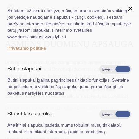
Siekdami užtikrinti efektyvų mūsų interneto svetainės veikimą,
jos veikloje naudojame slapukus - (angl. cookies). Tęsdami
naršymą interneto svetainėje, sutinkate, kad Jūsų kompiuteryje
EN
Ieškoti...
Titulinis
Teisinė informacija
Asmens duomenų apsauga
būtų įrašomi slapukai iš interneto svetainės
www.druskininkusavivaldybe.lt
ASMENS DUOMENŲ APSAUGA
Taryba
Privatumo politika
Meras
Druskininkų savivaldybės administracija asmens duomenis
Administracija
Būtini slapukai
tvarko vadovaudamasi Bendruoju duomenų apsaugos
Įjungta
Išjungta
reglamentu (2016 m. balandžio 27 d. Europos Parlamento ir
Veiklos sritys
Būtini slapukai įgalina pagrindines tinklapio funkcijas. Svetainė
Tarybos reglamentas (ES) 2016/679 dėl fizinių asmenų
negali tinkamai veikti be šių slapukų, juos galima išjungti tik
apsaugos tvarkant asmens duomenis ir dėl laisvo tokių
Teisinė informacija
pakeitus naršyklės nuostatas.
duomenų judėjimo ir kuriuo panaikinama Direktyva 95/46/EB).
Struktūra ir kontaktinė informacija
DRUSKININKŲ SAVIVALDYBĖS ADMINISTRACIJOS
Statistikos slapukai
Karjera
PRIVATUMO POLITIKA
Įjungta
Išjungta
Analitiniai slapukai padeda mums tobulinti mūsų tinklalapį,
DUK
renkant ir pateikiant informaciją apie jo naudojimą.
PASLAUGOS
Duomenų apsaugos pareigūnas