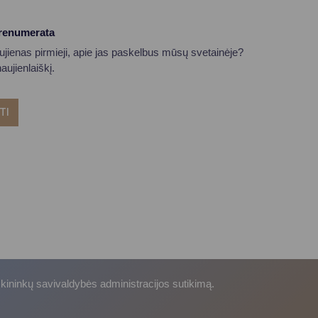
prenumerata
aujienas pirmieji, apie jas paskelbus mūsų svetainėje?
ujienlaiškį.
TI
skininkų savivaldybės administracijos sutikimą.