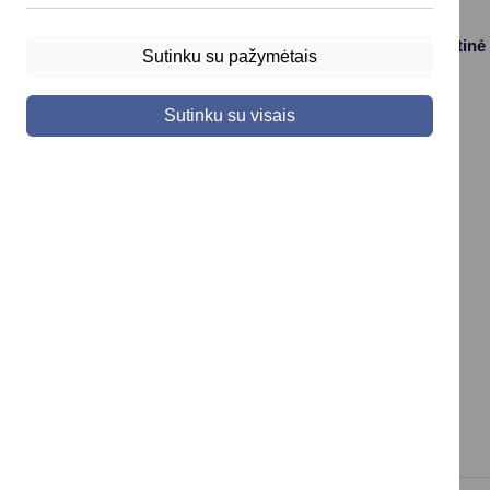
Paslaugos
Struktūra ir kontaktinė
Sutinku su pažymėtais
informacija
Gyvenamosios
Asmenų
vietos deklaravimas
Sutinku su visais
aptarnavimas
Civilinės būklės
Kontaktai
aktų įrašai
Konsultavimasis su
Vaikas +
visuomene
Socialinė apsauga
Valdymo struktūros
ir parama
schema
Verslo licencijos ir
Savivaldybės
leidimai
įstaigos