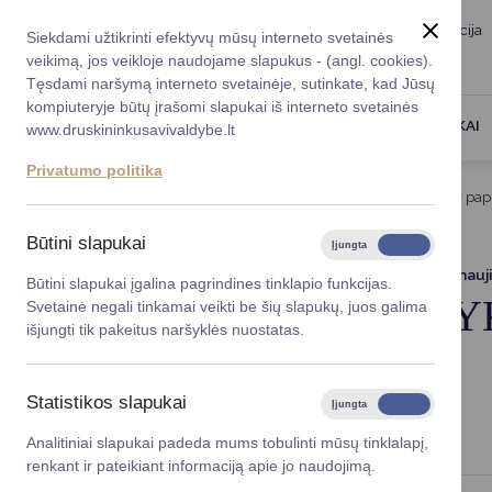
Taryba
Meras
Administracija
Siekdami užtikrinti efektyvų mūsų interneto svetainės
Karjera
DUK
veikimą, jos veikloje naudojame slapukus - (angl. cookies).
Registruokitės priėmi
Administracin
Tęsdami naršymą interneto svetainėje, sutinkate, kad Jūsų
kompiuteryje būtų įrašomi slapukai iš interneto svetainės
Darbotvarkė
Savivaldybės 
PASLAUGOS
DRUSKININKAI
www.druskininkusavivaldybe.lt
vadovai
Kontaktai
Privatumo politika
Planavimo do
Titulinis
Veiklos sritys
Sveikata
Maudyklos ir pap
Vicemerai
Korupcijos pre
Būtini slapukai
Įjungta
Išjungta
Mero patarėja
2023-05-19
Atnauj
Viešieji pirkim
Būtini slapukai įgalina pagrindines tinklapio funkcijas.
MAUDYK
Svetainė negali tinkamai veikti be šių slapukų, juos galima
Lygios galim
išjungti tik pakeitus naršyklės nuostatas.
Savivaldybės
projektai
Dalintis soc. tinkluose:
Statistikos slapukai
Įjungta
Išjungta
Finansų valdym
Analitiniai slapukai padeda mums tobulinti mūsų tinklalapį,
renkant ir pateikiant informaciją apie jo naudojimą.
Organizacinė 