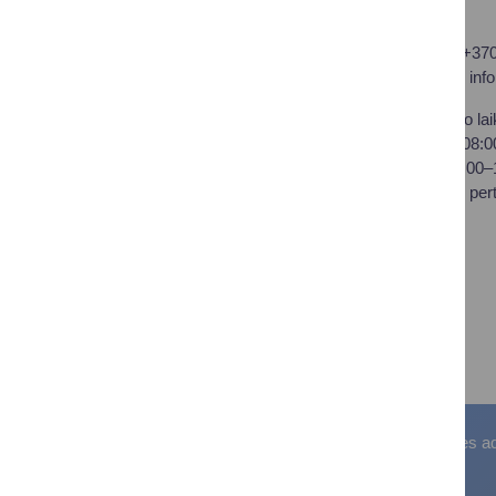
Druskininkų savivaldybės
Tel.: +37
administracija
El. p.
inf
Savivaldybės biudžetinė
Darbo lai
įstaiga,
I–IV 08:
Vilniaus al. 18, LT-66119
V 08:00
Druskininkai
Pietų per
Duomenys kaupiami ir
saugomi Juridinių asmenų
registre
Įstaigos kodas: 188776264
PVM mokėtojo kodas:
LT100008196411
Visos teisės saugomos. © Druskininkų savivaldybės admin