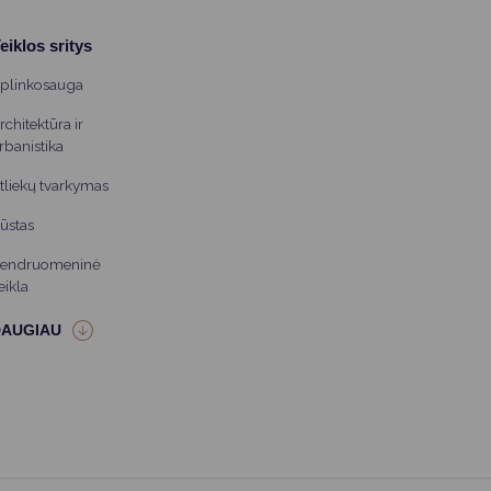
eiklos sritys
plinkosauga
rchitektūra ir
rbanistika
tliekų tvarkymas
ūstas
endruomeninė
eikla