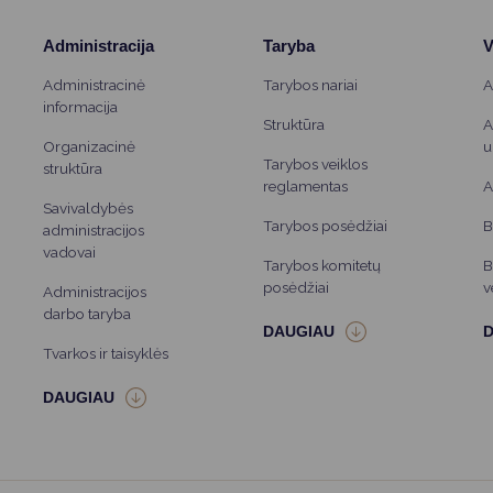
Vartotojų teisių apsauga
Administracija
Taryba
V
Pranešėjų apsauga
Administracinė
Tarybos nariai
A
Asmens duomenų apsauga
informacija
Struktūra
A
Organizacinė
u
Tarybos veiklos
struktūra
reglamentas
A
Savivaldybės
Tarybos posėdžiai
B
administracijos
vadovai
Tarybos komitetų
B
posėdžiai
v
Administracijos
darbo taryba
Tvarkos ir taisyklės