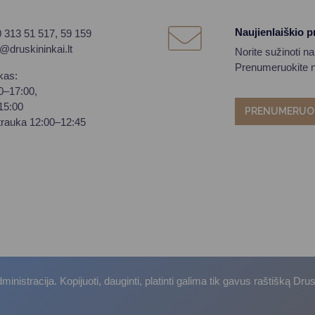
Naujienlaiškio 
0 313 51 517, 59 159
o@druskininkai.lt
Norite sužinoti n
Prenumeruokite na
kas:
00–17:00,
–15:00
PRENUMERUO
trauka 12:00–12:45
istracija. Kopijuoti, dauginti, platinti galima tik gavus raštišką Dru