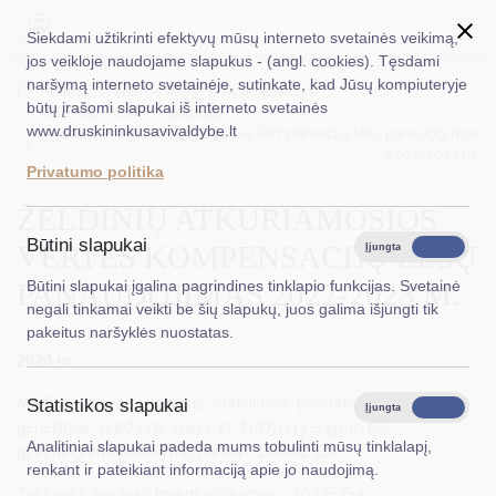
Siekdami užtikrinti efektyvų mūsų interneto svetainės veikimą,
jos veikloje naudojame slapukus - (angl. cookies). Tęsdami
naršymą interneto svetainėje, sutinkate, kad Jūsų kompiuteryje
EN
Ieškoti...
Titulinis
Veiklos sritys
Aplinkosauga
būtų įrašomi slapukai iš interneto svetainės
Želdinių ir želdynų apsauga
www.druskininkusavivaldybe.lt
Želdinių atkuriamosios vertės kompensacijų lėšų panaudojimas
Taryba
2022-2023 m.
Privatumo politika
Meras
ŽELDINIŲ ATKURIAMOSIOS
Administracija
Būtini slapukai
VERTĖS KOMPENSACIJŲ LĖŠŲ
Įjungta
Išjungta
Veiklos sritys
PANAUDOJIMAS 2022-2023 M.
Būtini slapukai įgalina pagrindines tinklapio funkcijas. Svetainė
negali tinkamai veikti be šių slapukų, juos galima išjungti tik
Teisinė informacija
pakeitus naršyklės nuostatas.
2024 m.
Struktūra ir kontaktinė informacija
Medžių ir krūmų įsigijimas, sodinimas, persodinimas,
Statistikos slapukai
Karjera
Įjungta
Išjungta
genėjimas, priežiūra, vejų ir kt. želdynų įrengimo bei
Analitiniai slapukai padeda mums tobulinti mūsų tinklalapį,
DUK
gyvybingumo palaikymo darbai - 100062 Eur.
renkant ir pateikiant informaciją apie jo naudojimą.
Želdynų ir želdinių inventorizavimas - 16335 Eur.
PASLAUGOS