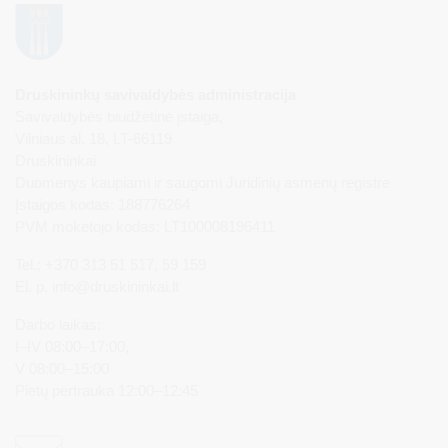
Druskininkų savivaldybės administracija
Savivaldybės biudžetinė įstaiga,
Vilniaus al. 18, LT-66119
Druskininkai
Duomenys kaupiami ir saugomi Juridinių asmenų registre
Įstaigos kodas: 188776264
PVM mokėtojo kodas: LT100008196411
Tel.: +370 313 51 517, 59 159
El. p.
info@druskininkai.lt
Darbo laikas:
I–IV 08:00–17:00,
V 08:00–15:00
Pietų pertrauka 12:00–12:45