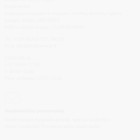
Druskininkai
Duomenys kaupiami ir saugomi Juridinių asmenų registre
Įstaigos kodas: 188776264
PVM mokėtojo kodas: LT100008196411
Tel.: +370 313 51 517, 59 159
El. p.
info@druskininkai.lt
Darbo laikas:
I–IV 08:00–17:00,
V 08:00–15:00
Pietų pertrauka 12:00–12:45
Naujienlaiškio prenumerata
Norite sužinoti naujienas pirmieji, apie jas paskelbus
mūsų svetainėje? Prenumeruokite naujienlaiškį.