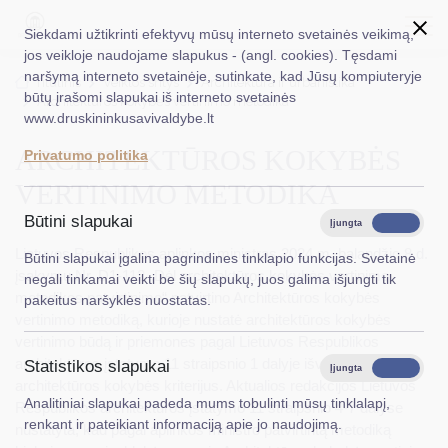
Siekdami užtikrinti efektyvų mūsų interneto svetainės veikimą,
jos veikloje naudojame slapukus - (angl. cookies). Tęsdami
naršymą interneto svetainėje, sutinkate, kad Jūsų kompiuteryje
EN
Ieškoti...
Titulinis
Veiklos sritys
Architektūra ir urbanistika
būtų įrašomi slapukai iš interneto svetainės
Architektūros kokybės vertinimo metodika
www.druskininkusavivaldybe.lt
Taryba
ARCHITEKTŪROS KOKYBĖS
Privatumo politika
Meras
VERTINIMO METODIKA
Administracija
Būtini slapukai
Įjungta
Išjungta
Veiklos sritys
Lietuvos Respublikos aplinkos ministras 2024 m. balandžio 8 d.
Būtini slapukai įgalina pagrindines tinklapio funkcijas. Svetainė
įsakymu Nr. D1-112 „Dėl architektūros kokybės vertinimo
negali tinkamai veikti be šių slapukų, juos galima išjungti tik
Teisinė informacija
metodikos patvirtinimo“ patvirtino Architektūros kokybės
pakeitus naršyklės nuostatas.
vertinimo metodiką, kurioje nustatė architektūros kokybės
Struktūra ir kontaktinė informacija
vertinimo būdą ir priemones pagal Lietuvos Respublikos
architektūros įstatymo 11 straipsnio 1 dalyje išvardytus
Statistikos slapukai
Karjera
Įjungta
Išjungta
architektūros kokybės kriterijus. Aktualios redakcijos Lietuvos
Analitiniai slapukai padeda mums tobulinti mūsų tinklalapį,
DUK
Respublikos architektūros įstatymo 11 straipsnio 4-7 dalyse
renkant ir pateikiant informaciją apie jo naudojimą.
nustatyta, kad pagal aplinkos ministro patvirtintą metodiką
PASLAUGOS