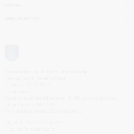
TARYBA
VEIKLOS SRITYS
Druskininkų savivaldybės administracija
Savivaldybės biudžetinė įstaiga,
Vilniaus al. 18, LT-66119
Druskininkai
Duomenys kaupiami ir saugomi Juridinių asmenų registre
Įstaigos kodas: 188776264
PVM mokėtojo kodas: LT100008196411
Tel.: +370 313 51 517, 59 159
El. p.
info@druskininkai.lt