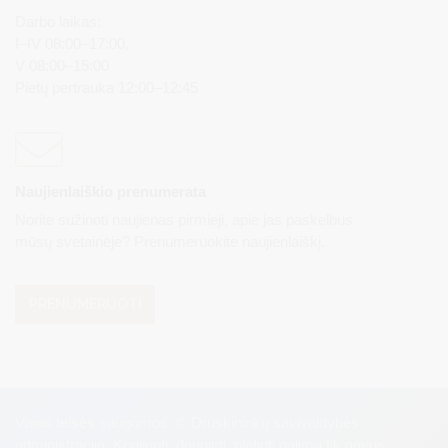
Darbo laikas:
I–IV 08:00–17:00,
V 08:00–15:00
Pietų pertrauka 12:00–12:45
Naujienlaiškio prenumerata
Norite sužinoti naujienas pirmieji, apie jas paskelbus
mūsų svetainėje? Prenumeruokite naujienlaiškį.
PRENUMERUOTI
Visos teisės saugomos. © Druskininkų savivaldybės
administracija. Kopijuoti, dauginti, platinti galima tik gavus