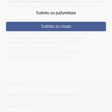
2025 METŲ VEIKSMŲ PLANO 2.1.1.1
PRIEMONĖS „STIPRINTI BENDRUOMENINĘ
DRUSKININKAI
VEIKLĄ SAVIVALDYBĖSE“ DRUSKININKŲ
Sutinku su pažymėtais
SAVIVALDYBĖJE PARAIŠKŲ TEIKIMO
SKELBIMAI
KONKURSE
Sutinku su visais
TURIZMAS
NEVYRIAUSYBINIŲ ORGANIZACIJŲ VEIKLOS
STIPRINIMO 2025-2028 METŲ VEIKSMŲ
VERSLAS
PLANO 2.1.1 PRIEMONĖS „STIPRINTI
BENDRUOMENINĘ VEIKLĄ
PROJEKTAI
SAVIVALDYBĖSE" ĮGYVENDINIMAS
DRUSKININKŲ SAVIVALDYBĖJE
ŠVIETIMAS
REGISTRACIJA
RENGINIAI
PASLAUGOS
STRUKTŪRA IR KONTAKTINĖ INFORMACIJA
ADMINISTRACIJA