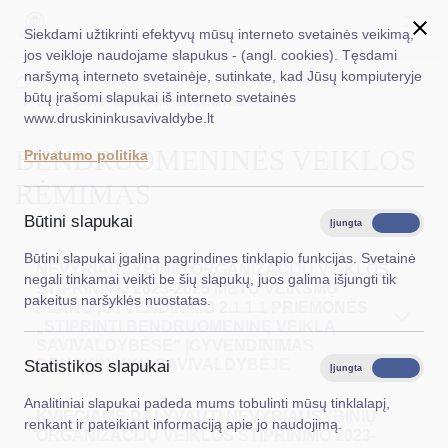
Siekdami užtikrinti efektyvų mūsų interneto svetainės veikimą,
jos veikloje naudojame slapukus - (angl. cookies). Tęsdami
naršymą interneto svetainėje, sutinkate, kad Jūsų kompiuteryje
EN
Ieškoti...
Titulinis
Veiklos sritys
Bendruomeninė veikla
būtų įrašomi slapukai iš interneto svetainės
Bendruomeninės veiklos rėmimas
www.druskininkusavivaldybe.lt
Taryba
BENDRUOMENINĖS VEIKLOS
Privatumo politika
Meras
RĖMIMAS
Administracija
Būtini slapukai
Įjungta
Išjungta
Veiklos sritys
Būtini slapukai įgalina pagrindines tinklapio funkcijas. Svetainė
NEVYRIAUSYBINIŲ ORGANIZACIJŲ VEIKLOS
negali tinkamai veikti be šių slapukų, juos galima išjungti tik
STIPRINIMO 2023-2025 METŲ VEIKSMŲ
Teisinė informacija
pakeitus naršyklės nuostatas.
PLANO ĮGYVENDINIMO 2.1.1.1 PRIEMONĖS
„STIPRINTI BENDRUOMENINĘ VEIKLĄ
Struktūra ir kontaktinė informacija
SAVIVALDYBĖSE“ ĮGYVENDINIMAS
DRUSKININKŲ SAVIVALDYBĖJE
Statistikos slapukai
Karjera
Įjungta
Išjungta
Analitiniai slapukai padeda mums tobulinti mūsų tinklalapį,
DUK
KVIEČIAME DALYVAUTI NEVYRIAUSYBINIŲ
renkant ir pateikiant informaciją apie jo naudojimą.
ORGANIZACIJŲ VEIKLOS STIPRINIMO 2023-
PASLAUGOS