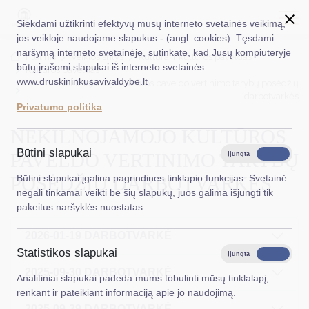
Siekdami užtikrinti efektyvų mūsų interneto svetainės veikimą,
jos veikloje naudojame slapukus - (angl. cookies). Tęsdami
naršymą interneto svetainėje, sutinkate, kad Jūsų kompiuteryje
EN
Ieškoti...
Titulinis
Veiklos sritys
Kultūra ir kultūros paveldas
būtų įrašomi slapukai iš interneto svetainės
Kultūros paveldas
www.druskininkusavivaldybe.lt
Nekilnojamojo kultūros paveldo vertinimo tarybų posėdžių
Taryba
darbotvarkės
Privatumo politika
Meras
NEKILNOJAMOJO KULTŪROS
Administracija
Būtini slapukai
PAVELDO VERTINIMO TARYBŲ
Įjungta
Išjungta
Veiklos sritys
POSĖDŽIŲ DARBOTVARKĖS
Būtini slapukai įgalina pagrindines tinklapio funkcijas. Svetainė
negali tinkamai veikti be šių slapukų, juos galima išjungti tik
Teisinė informacija
pakeitus naršyklės nuostatas.
Struktūra ir kontaktinė informacija
2026-01-19 DARBOTVARKĖ
Statistikos slapukai
Karjera
Įjungta
Išjungta
2025-09-30 DARBOTVARKĖ
Analitiniai slapukai padeda mums tobulinti mūsų tinklalapį,
DUK
renkant ir pateikiant informaciją apie jo naudojimą.
PASLAUGOS
2025-09-29 DARBOTVARKĖ