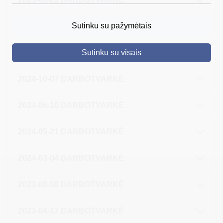
DRUSKININKAI
Sutinku su pažymėtais
2025-05-12 DARBOTVARKĖ
SKELBIMAI
2024-11-12 DARBOTVARKĖ
Sutinku su visais
TURIZMAS
VERSLAS
2024-10-07 DARBOTVARKĖ
PROJEKTAI
2024-06-10 DARBOTVARKĖ
ŠVIETIMAS
2024-05-21 DARBOTVARKĖ
REGISTRACIJA
RENGINIAI
2024-03-04 DARBOTVARKĖ
2023-08-08 DARBOTVARKĖ
2023-04-17 DARBOTVARKĖ