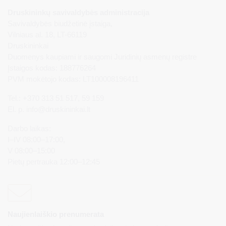
Druskininkų savivaldybės administracija
Savivaldybės biudžetinė įstaiga,
Vilniaus al. 18, LT-66119
Druskininkai
Duomenys kaupiami ir saugomi Juridinių asmenų registre
Įstaigos kodas: 188776264
PVM mokėtojo kodas: LT100008196411
Tel.: +370 313 51 517, 59 159
El. p.
info@druskininkai.lt
Darbo laikas:
I–IV 08:00–17:00,
V 08:00–15:00
Pietų pertrauka 12:00–12:45
Naujienlaiškio prenumerata