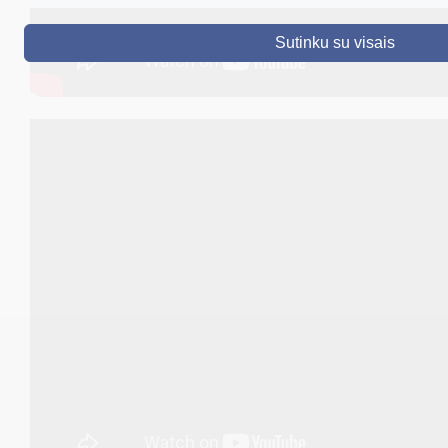
DRUSKININKAI
Sutinku su visais
SKELBIMAI
TURIZMAS
VERSLAS
PROJEKTAI
ŠVIETIMAS
REGISTRACIJA
RENGINIAI