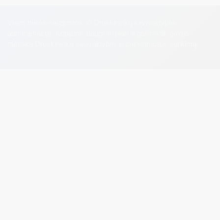
Visos teisės saugomos. © Druskininkų savivaldybės
administracija. Kopijuoti, dauginti, platinti galima tik gavus
raštišką Druskininkų savivaldybės administracijos sutikimą.