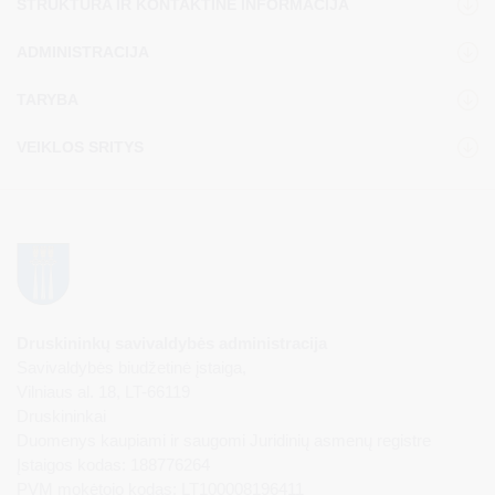
STRUKTŪRA IR KONTAKTINĖ INFORMACIJA
ADMINISTRACIJA
TARYBA
VEIKLOS SRITYS
Druskininkų savivaldybės administracija
Savivaldybės biudžetinė įstaiga,
Vilniaus al. 18, LT-66119
Druskininkai
Duomenys kaupiami ir saugomi Juridinių asmenų registre
Įstaigos kodas: 188776264
PVM mokėtojo kodas: LT100008196411