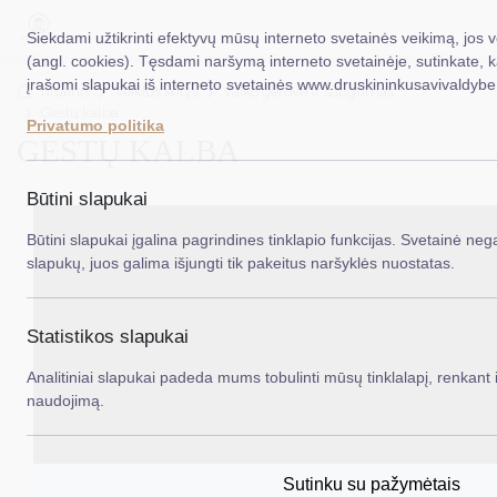
Siekdami užtikrinti efektyvų mūsų interneto svetainės veikimą, jos 
(angl. cookies). Tęsdami naršymą interneto svetainėje, sutinkate, 
įrašomi slapukai iš interneto svetainės www.druskininkusavivaldybe.
EN
Ieš
Titulinis
Veiklos sritys
Vaiko gerovė ir saugumas
Gestų kalba
Privatumo politika
GESTŲ KALBA
Taryba
Meras
Būtini slapukai
Administracija
Būtini slapukai įgalina pagrindines tinklapio funkcijas. Svetainė nega
slapukų, juos galima išjungti tik pakeitus naršyklės nuostatas.
Veiklos sritys
Teisinė informacija
Statistikos slapukai
Struktūra ir kontaktinė informacija
Analitiniai slapukai padeda mums tobulinti mūsų tinklalapį, renkant i
naudojimą.
Karjera
DUK
Sutinku su pažymėtais
PASLAUGOS