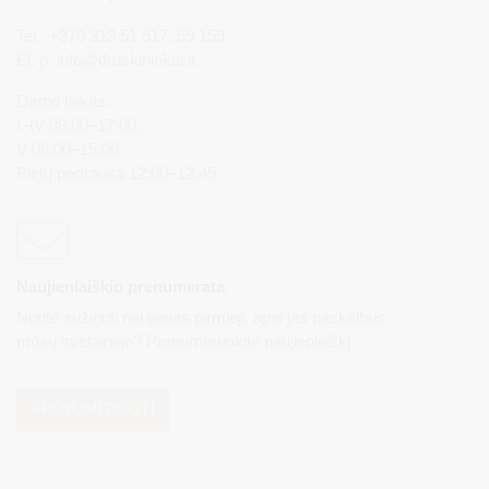
Tel.: +370 313 51 517, 59 159
El. p.
info@druskininkai.lt
Darbo laikas:
I–IV 08:00–17:00,
V 08:00–15:00
Pietų pertrauka 12:00–12:45
Naujienlaiškio prenumerata
Norite sužinoti naujienas pirmieji, apie jas paskelbus
mūsų svetainėje? Prenumeruokite naujienlaiškį.
PRENUMERUOTI