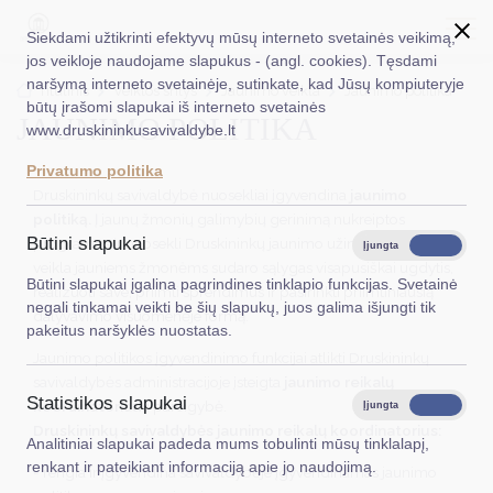
Siekdami užtikrinti efektyvų mūsų interneto svetainės veikimą,
jos veikloje naudojame slapukus - (angl. cookies). Tęsdami
naršymą interneto svetainėje, sutinkate, kad Jūsų kompiuteryje
EN
Ieškoti...
Titulinis
Veiklos sritys
Jaunimo veikla
Jaunimo politika
būtų įrašomi slapukai iš interneto svetainės
JAUNIMO POLITIKA
www.druskininkusavivaldybe.lt
Taryba
Privatumo politika
Meras
Druskininkų savivaldybė nuosekliai įgyvendina
jaunimo
politiką.
Į jaunų žmonių galimybių gerinimą nukreiptos
Administracija
Būtini slapukai
programos ir nuosekli Druskininkų jaunimo užimtumo centro
Įjungta
Išjungta
veikla jauniems žmonėms sudaro sąlygas visapusiškai ugdytis,
Veiklos sritys
Būtini slapukai įgalina pagrindines tinklapio funkcijas. Svetainė
realizuoti save, priimti sprendimus ir pasirinkti priimtiniausią
negali tinkamai veikti be šių slapukų, juos galima išjungti tik
dalyvavimo visuomenėje formą.
Teisinė informacija
pakeitus naršyklės nuostatas.
Jaunimo politikos įgyvendinimo funkcijai atlikti Druskininkų
Struktūra ir kontaktinė informacija
savivaldybės administracijoje įsteigta
jaunimo reikalų
Statistikos slapukai
Karjera
koordinatoriaus
pareigybė.
Įjungta
Išjungta
Druskininkų savivaldybės jaunimo reikalų koordinatorius:
Analitiniai slapukai padeda mums tobulinti mūsų tinklalapį,
DUK
renkant ir pateikiant informaciją apie jo naudojimą.
- rengia ir įgyvendina savivaldybėje įgyvendinamas jaunimo
PASLAUGOS