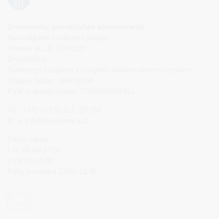
Druskininkų savivaldybės administracija
Savivaldybės biudžetinė įstaiga,
Vilniaus al. 18, LT-66119
Druskininkai
Duomenys kaupiami ir saugomi Juridinių asmenų registre
Įstaigos kodas: 188776264
PVM mokėtojo kodas: LT100008196411
Tel.: +370 313 51 517, 59 159
El. p.
info@druskininkai.lt
Darbo laikas:
I–IV 08:00–17:00,
V 08:00–15:00
Pietų pertrauka 12:00–12:45