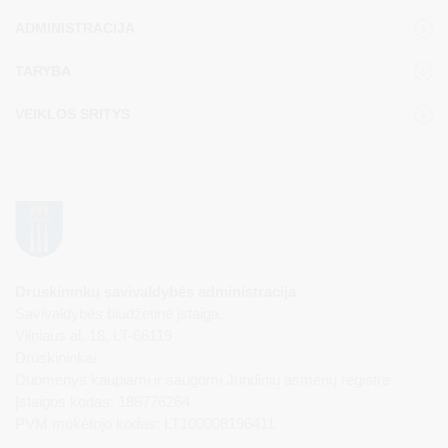
ADMINISTRACIJA
TARYBA
VEIKLOS SRITYS
Druskininkų savivaldybės administracija
Savivaldybės biudžetinė įstaiga,
Vilniaus al. 18, LT-66119
Druskininkai
Duomenys kaupiami ir saugomi Juridinių asmenų registre
Įstaigos kodas: 188776264
PVM mokėtojo kodas: LT100008196411