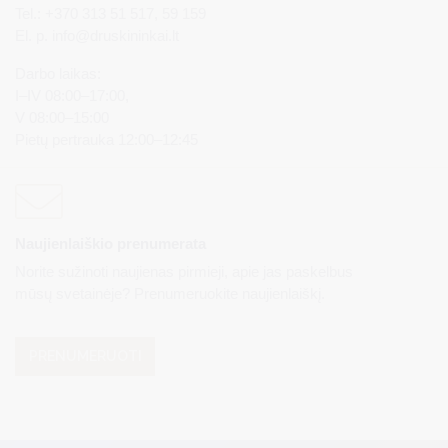
Tel.: +370 313 51 517, 59 159
El. p.
info@druskininkai.lt
Darbo laikas:
I–IV 08:00–17:00,
V 08:00–15:00
Pietų pertrauka 12:00–12:45
Naujienlaiškio prenumerata
Norite sužinoti naujienas pirmieji, apie jas paskelbus
mūsų svetainėje? Prenumeruokite naujienlaiškį.
PRENUMERUOTI