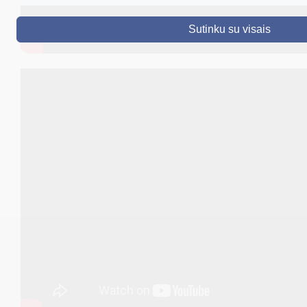
DRUSKININKAI
Sutinku su visais
SKELBIMAI
TURIZMAS
VERSLAS
PROJEKTAI
ŠVIETIMAS
REGISTRACIJA
RENGINIAI