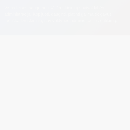
Visos teisės saugomos. © Druskininkų savivaldybės
administracija. Kopijuoti, dauginti, platinti galima tik gavus
raštišką Druskininkų savivaldybės administracijos sutikimą.