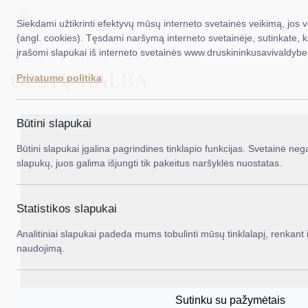
Siekdami užtikrinti efektyvų mūsų interneto svetainės veikimą, jos 
(angl. cookies). Tęsdami naršymą interneto svetainėje, sutinkate, 
įrašomi slapukai iš interneto svetainės www.druskininkusavivaldybe.
EN
Ieš
Titulinis
Administracija
Gestų kalba
GESTŲ KALBA
Privatumo politika
Taryba
Meras
Būtini slapukai
Administracija
Būtini slapukai įgalina pagrindines tinklapio funkcijas. Svetainė nega
slapukų, juos galima išjungti tik pakeitus naršyklės nuostatas.
Veiklos sritys
Teisinė informacija
Statistikos slapukai
Struktūra ir kontaktinė informacija
Analitiniai slapukai padeda mums tobulinti mūsų tinklalapį, renkant i
naudojimą.
Karjera
DUK
Sutinku su pažymėtais
PASLAUGOS