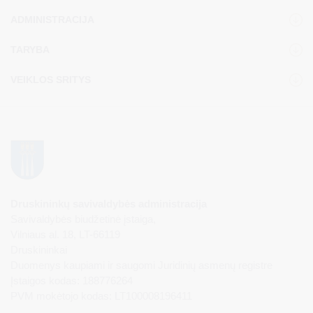
ADMINISTRACIJA
TARYBA
VEIKLOS SRITYS
Druskininkų savivaldybės administracija
Savivaldybės biudžetinė įstaiga,
Vilniaus al. 18, LT-66119
Druskininkai
Duomenys kaupiami ir saugomi Juridinių asmenų registre
Įstaigos kodas: 188776264
PVM mokėtojo kodas: LT100008196411