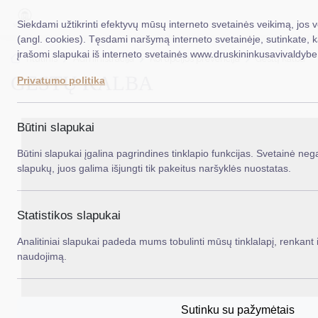
Siekdami užtikrinti efektyvų mūsų interneto svetainės veikimą, jos 
(angl. cookies). Tęsdami naršymą interneto svetainėje, sutinkate, 
įrašomi slapukai iš interneto svetainės www.druskininkusavivaldybe.
EN
Ieš
Titulinis
Administracija
Korupcijos prevencija
Gestų kalba
GESTŲ KALBA
Privatumo politika
Taryba
Meras
Būtini slapukai
Administracija
Būtini slapukai įgalina pagrindines tinklapio funkcijas. Svetainė nega
slapukų, juos galima išjungti tik pakeitus naršyklės nuostatas.
Veiklos sritys
Teisinė informacija
Statistikos slapukai
Struktūra ir kontaktinė informacija
Analitiniai slapukai padeda mums tobulinti mūsų tinklalapį, renkant i
naudojimą.
Karjera
DUK
Sutinku su pažymėtais
PASLAUGOS