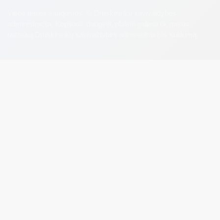
Visos teisės saugomos. © Druskininkų savivaldybės
administracija. Kopijuoti, dauginti, platinti galima tik gavus
raštišką Druskininkų savivaldybės administracijos sutikimą.