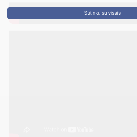
DRUSKININKAI
Sutinku su visais
SKELBIMAI
TURIZMAS
VERSLAS
PROJEKTAI
ŠVIETIMAS
REGISTRACIJA
RENGINIAI