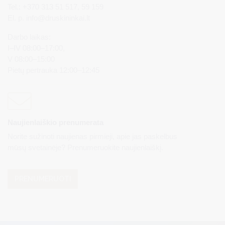
Tel.: +370 313 51 517, 59 159
El. p.
info@druskininkai.lt
Darbo laikas:
I–IV 08:00–17:00,
V 08:00–15:00
Pietų pertrauka 12:00–12:45
Naujienlaiškio prenumerata
Norite sužinoti naujienas pirmieji, apie jas paskelbus
mūsų svetainėje? Prenumeruokite naujienlaiškį.
PRENUMERUOTI